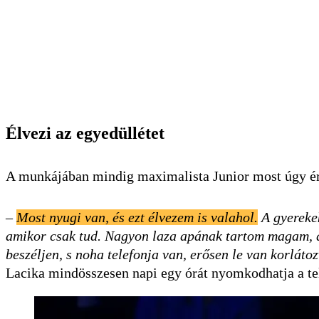
Élvezi az egyedüllétet
A munkájában mindig maximalista Junior most úgy érz
–
Most nyugi van, és ezt élvezem is valahol.
A gyerekek
amikor csak tud. Nagyon laza apának tartom magam, d
beszéljen, s noha telefonja van, erősen le van korláto
Lacika mindösszesen napi egy órát nyomkodhatja a tel