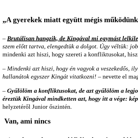
„A gyerekek miatt együtt mégis működün
–
Brutálisan hangzik, de Kingával mi egymást lelkile
szem előtt tartva, elengedtük a dolgot. Úgy véltük: jo
mindenki azt hiszi, hogy szereti a konfliktusokat, 
–
Mindenki azt hiszi, hogy én vagyok a veszekedős, il
hallanátok egyszer Kingát vitatkozni!
– nevette el mag
–
Gyűlölöm a konfliktusokat, de azt gyűlölöm a legjo
éreztük Kingával mindketten azt, hogy itt a vége: ké
helyzetéről Junior őszintén.
Van, ami nincs