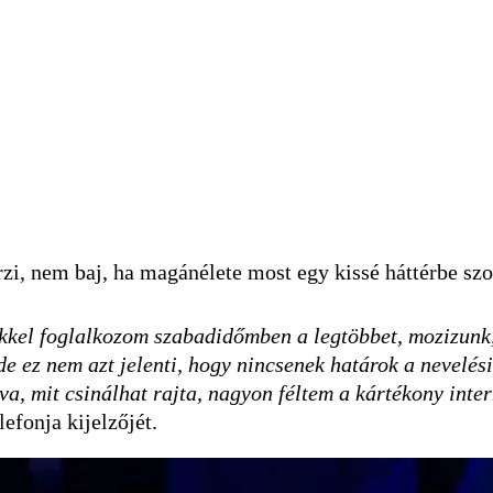
i, nem baj, ha magánélete most egy kissé háttérbe szo
kel foglalkozom szabadidőmben a legtöbbet, mozizunk, 
e ez nem azt jelenti, hogy nincsenek határok a nevelé
zva, mit csinálhat rajta, nagyon féltem a kártékony inte
efonja kijelzőjét.