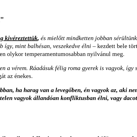
k"
g kivéreztettük
,
és mielőtt mindketten jobban sérültünk 
bb így, mint balhésan, veszekedve élni
– kezdett bele tört
hiszen olykor temperamentumosabban nyilvánul meg.
yen a vérem. Ráadásuk félig roma gyerek is vagyok, így
át az énekes.
bban, ha harag van a levegőben, én vagyok az, aki nem
ptelen vagyok állandóan konfliktusban élni, vagy daco