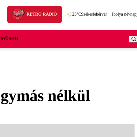
RETRO RÁDIÓ
25°C
Székesfehérvár
Ibolya névnap
 MŰSOR
egymás nélkül