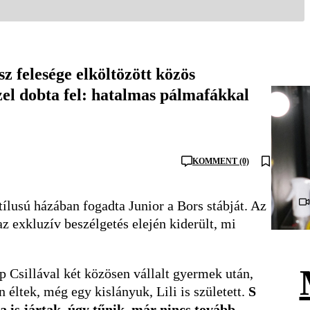
z felesége elköltözött közös
zel dobta fel: hatalmas pálmafákkal
KOMMENT (0)
ílusú házában fogadta Junior a Bors stábját. Az
z exkluzív beszélgetés elején kiderült, mi
 Csillával két közösen vállalt gyermek után,
éltek, még egy kislányuk, Lili is született.
S
is jártak, úgy tűnik, már nincs tovább,