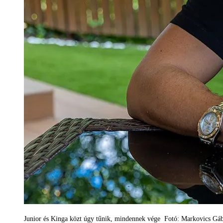
Junior és Kinga közt úgy tűnik, mindennek vége Fotó: Markovics Gá