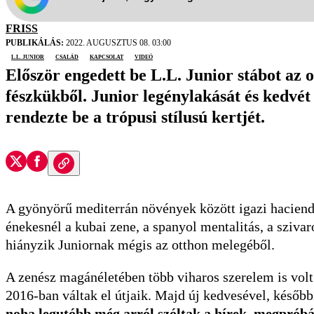
FRISS
PUBLIKÁLÁS:
2022. AUGUSZTUS 08. 03:00
L.L. Junior
család
kapcsolat
videó
Először engedett be L.L. Junior stábot az 
fészkükből. Junior legénylakását és kedvét
rendezte be a trópusi stílusú kertjét.
A gyönyörű mediterrán növények között igazi hacienda 
énekesnél a kubai zene, a spanyol mentalitás, a sziva
hiányzik Juniornak mégis az otthon melegéből.
A zenész magánéletében több viharos szerelem is volt
2016-ban váltak el útjaik. Majd új kedvesével, később
noha legutóbb még arról szóltak a hírek, megpróbá