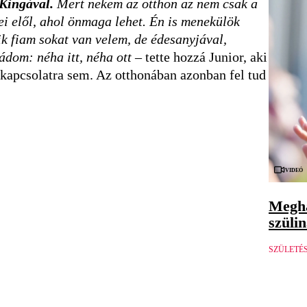
Kingával.
Mert nekem az otthon az nem csak a
ei elől, ahol önmaga lehet. Én is menekülök
ik fiam sokat van velem, de édesanyjával,
ádom: néha itt, néha ott
– tette hozzá Junior, aki
 kapcsolatra sem. Az otthonában azonban fel tud
Videó
Megha
szüli
SZÜLETÉ