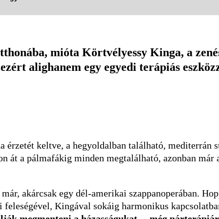
otthonába, mióta Körtvélyessy Kinga, a zenés
 ezért alighanem egy egyedi terápiás eszköz
érzetét keltve, a hegyoldalban található, mediterrán st
ron át a pálmafákig minden megtalálható, azonban már a
 már, akárcsak egy dél-amerikai szappanoperában. Hopp
i feleségével, Kingával sokáig harmonikus kapcsolatban 
lják megmenteni a házasságukat, – még párterápiára 