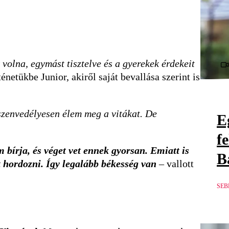
volna, egymást tisztelve és a gyerekek érdekeit
énetükbe Junior, akiről saját bevallása szerint is
 szenvedélyesen élem meg a vitákat. De
E
f
 bírja, és véget vet ennek gyorsan. Emiatt is
B
t hordozni. Így legalább békesség van
– vallott
SEB