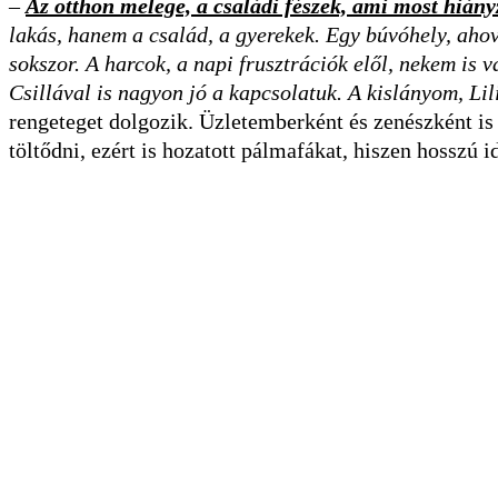
–
Az otthon melege, a családi fészek, ami most hiány
lakás, hanem a család, a gyerekek. Egy búvóhely, aho
sokszor. A harcok, a napi frusztrációk elől, nekem is
Csillával is nagyon jó a kapcsolatuk. A kislányom, Li
rengeteget dolgozik. Üzletemberként és zenészként is 
töltődni, ezért is hozatott pálmafákat, hiszen hosszú i