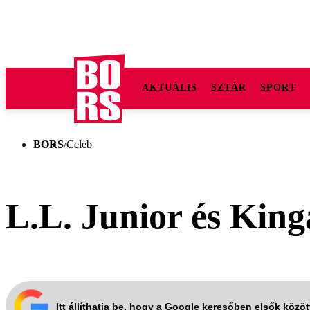
AKTUÁLIS
SZTÁR
SPORT
BORS
/
Celeb
L.L. Junior és Kin
Itt állíthatja be, hogy a Google keresőben elsők közö