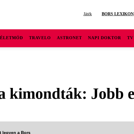
Játék
BORS LEXIKON
ÉLETMÓD
TRAVELO
ASTRONET
NAPI DOKTOR
TV
ga kimondták: Jobb 
tt legyen a Bors