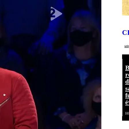
C
szí
B
r
d
s
f
é
H