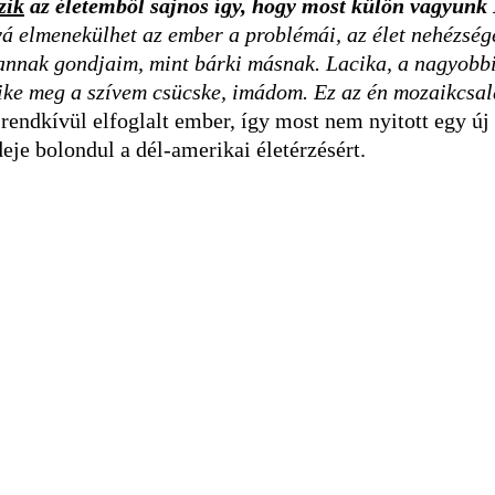
zik
az életemből sajnos így, hogy most külön vagyunk 
vá elmenekülhet az ember a problémái, az élet nehézség
 vannak gondjaim, mint bárki másnak. Lacika, a nagyobb
like meg a szívem csücske, imádom. Ez az én mozaikcsal
rendkívül elfoglalt ember, így most nem nyitott egy új
deje bolondul a dél-amerikai életérzésért.