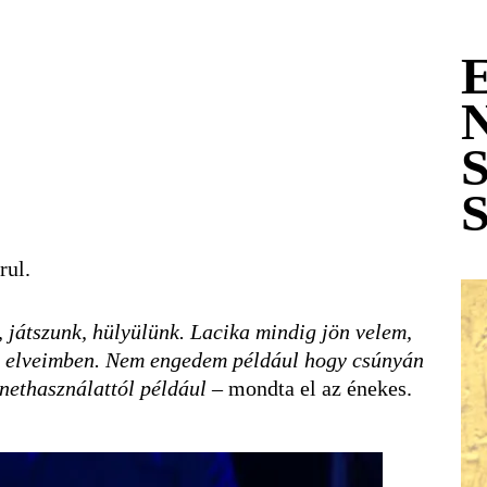
rul.
játszunk, hülyülünk. Lacika mindig jön velem,
si elveimben. Nem engedem például hogy csúnyán
rnethasználattól például
– mondta el az énekes.