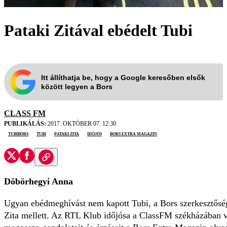
Pataki Zitával ebédelt Tubi
Itt állíthatja be, hogy a Google keresőben elsők
között legyen a Bors
CLASS FM
PUBLIKÁLÁS:
2017. OKTÓBER 07. 12:30
TubiBors
Tubi
Pataki Zita
időjós
Bors Extra magazin
Döbörhegyi Anna
Ugyan ebédmeghívást nem kapott Tubi, a Bors szerkesztőségi
Zita mellett. Az RTL Klub időjósa a ClassFM székházában 