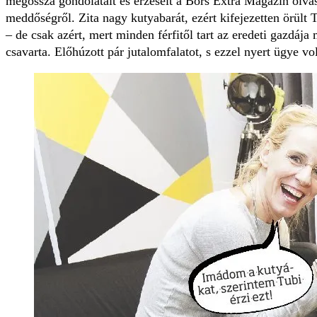
megossza gondolatait és érzéseit a Bors Extra Magazin olvasó
meddőségről. Zita nagy kutyabarát, ezért kifejezetten örült 
– de csak azért, mert minden férfitől tart az eredeti gazdája 
csavarta. Előhúzott pár jutalomfalatot, s ezzel nyert ügye vol