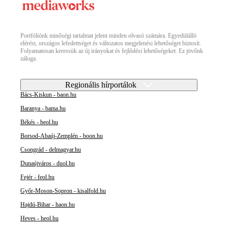
Portfóliónk minőségi tartalmat jelent minden olvasó számára. Egyedülálló
elérést, országos lefedettséget és változatos megjelenési lehetőséget biztosít.
Folyamatosan keressük az új irányokat és fejlődési lehetőségeket. Ez jövőnk
záloga.
Regionális hírportálok
Bács-Kiskun - baon.hu
Baranya - bama.hu
Békés - beol.hu
Borsod-Abaúj-Zemplén - boon.hu
Csongrád - delmagyar.hu
Dunaújváros - duol.hu
Fejér - feol.hu
Győr-Moson-Sopron - kisalfold.hu
Hajdú-Bihar - haon.hu
Heves - heol.hu