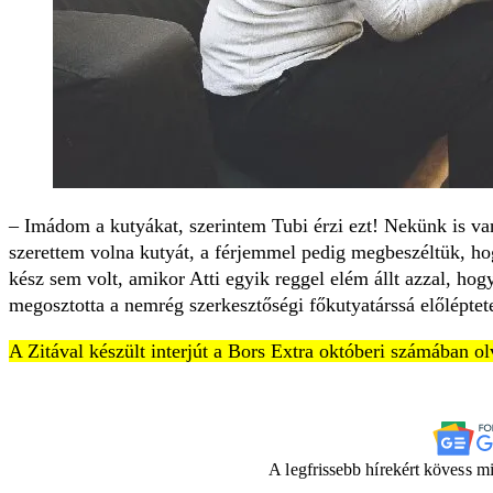
– Imádom a kutyákat, szerintem Tubi érzi ezt! Nekünk is van
szerettem volna kutyát, a férjemmel pedig megbeszéltük, ho
kész sem volt, amikor Atti egyik reggel elém állt azzal, hog
megosztotta a nemrég szerkesztőségi főkutyatárssá előléptete
A Zitával készült interjút a Bors Extra októberi számában o
A legfrissebb hírekért kövess m