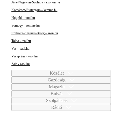
Jász-Nagykun-Szolnok - szoljon.hu
Komárom-Esztergom - kemma.hu
Nógrád - nool.hu
Somogy - sonline.hu
Szabolcs-Szatmár-Bereg - szon.hu
Tolna - teol.hu
Vas - vaol.hu
Veszprém - veol.hu
Zala - zaol.hu
Közélet
Gazdaság
Magazin
Bulvár
Szolgáltatás
Rádió