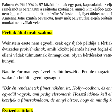
Paltrow és Pitt 1994 és 97 között alkottak egy párt, kapcsolatuk az el
színésznőt is berángatni a szállodai szobájába, amiről Pitt később tud
nem éppen finom modorban közölte Weinsteinnel, ilyet többet nem teh
Angelina Jolie szintén bevallotta, hogy még pályafutása elején próbálk
munkát nem vállalt vele.
Férfiak által uralt szakma
Weinstein esete nem egyedi, csak egy újabb példája a férfiak 
évtizedes
problémáinak
, amik között jelentős helyet foglal e
elleni vádak túlmutatnak önmagukon, olyan kérdéseket vetne
hunyni.
Natalie Portman egy évvel ezelőtt beszélt a People magazinn
szakmán belüli egyenjogúságot:
"Bár én rendezhetek filmet nőként, itt, Hollywoodban, és enne
egyedül vagyok, ami pedig elszomorít. Hosszú időnek kell el
kezeljék a filmszakmában, de annyi biztos, hogy én mindig k
Évtizedes titkok