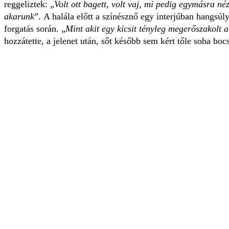
reggeliztek: „
Volt ott bagett, volt vaj, mi pedig egymásra néz
akarunk
”. A halála előtt a színésznő egy interjúban hangsú
forgatás során. „
Mint akit egy kicsit tényleg megerőszakolt 
hozzátette, a jelenet után, sőt később sem kért tőle soha bo