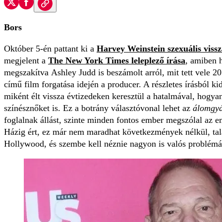
Bors
Október 5-én pattant ki a
Harvey Weinstein szexuális vissz
megjelent a
The New York Times leleplező írása
, amiben h
megszakítva Ashley Judd is beszámolt arról, mit tett vele 20
című film forgatása idején
a producer. A részletes írásból ki
miként élt vissza
évtizedeken keresztül a hatalmával, hogyan 
színésznőket is. Ez a botrány választóvonal lehet az
álomgy
foglalnak állást, szinte minden fontos ember megszólal az 
Házig ért, ez már nem maradhat következmények nélkül, talá
Hollywood, és szembe kell néznie nagyon is valós problémá