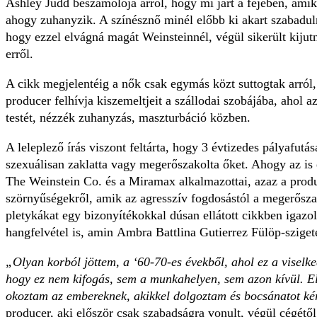
Ashley Judd beszámolója arról, hogy mi járt a fejében, amik
ahogy zuhanyzik. A színésznő minél előbb ki akart szabaduln
hogy ezzel elvágná magát Weinsteinnél, végül sikerült kijutn
erről.
A cikk megjelentéig a nők csak egymás közt suttogtak arról
producer felhívja kiszemeltjeit a szállodai szobájába, ahol 
testét, nézzék zuhanyzás, maszturbáció közben.
A leleplező írás viszont feltárta, hogy 3 évtizedes pályafutá
szexuálisan zaklatta vagy megerőszakolta őket. Ahogy az is 
The Weinstein Co. és a Miramax alkalmazottai, azaz a produ
szörnyűségekről, amik az agresszív fogdosástól a megerősza
pletykákat egy bizonyítékokkal dúsan ellátott cikkben igazol
hangfelvétel is, amin Ambra Battlina Gutierrez Fülöp-sziget
„Olyan korból jöttem, a ‘60-70-es évekből, ahol ez a viselk
hogy ez nem kifogás, sem a munkahelyen, sem azon kívül. E
okoztam az embereknek, akikkel dolgoztam és bocsánatot ké
producer, aki először csak szabadságra vonult, végül cégétől