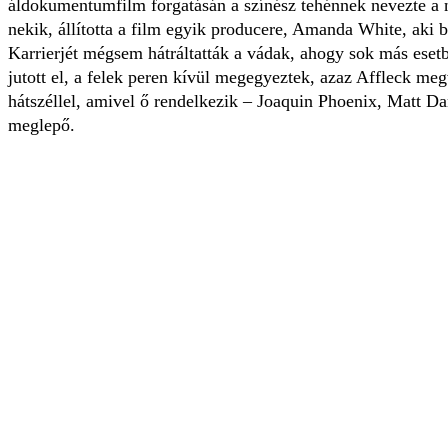
áldokumentumfilm forgatásán a színész tehénnek nevezte a n
nekik, állította a film egyik producere, Amanda White, aki be
Karrierjét mégsem hátráltatták a vádak, ahogy sok más esetb
jutott el, a felek peren kívül megegyeztek, azaz Affleck meg
hátszéllel, amivel ő rendelkezik – Joaquin Phoenix, Matt D
meglepő.