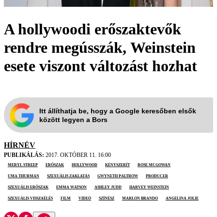
A hollywoodi erőszaktevők
rendre megússzák, Weinstein
esete viszont változást hozhat
Itt állíthatja be, hogy a Google keresőben elsők
között legyen a Bors
HÍRNÉV
PUBLIKÁLÁS:
2017. OKTÓBER 11. 16:00
Meryl Streep
erőszak
Hollywood
kényszerít
Rose McGowan
Uma Thurman
szexuális zaklatás
Gwyneth Paltrow
producer
szexuális erőszak
Emma Watson
Ashley Judd
Harvey Weinstein
szexuális visszaélés
film
videó
színész
Marlon Brando
Angelina Jolie