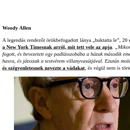
Woody Allen
A legendás rendezőt örökbefogadott lánya „buktatta le”
,
20 
a New York Timesnak arról, mit tett vele az apja
.
„Mikor
fogott, és bevezetett egy padlásszobába a házuk második em
hasra, és játsszak a testvérem villanyvasútjával. Ezután mo
és szégyenletesnek nevezte a vádakat
, és végül nem is tör