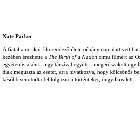
Nate Parker
A fiatal amerikai filmrendező élete néhány nap alatt vett ha
kezében érezhette a
The Birth of a Nation
című filmért az O
egyetemistaként – egy társával együtt – megerőszakolt egy lá
diák megúszta az esetet, arra hivatkozva, hogy kölcsönös bel
később sem tudta feldolgozni a történteket, öngyilkos lett.