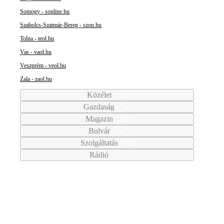
Somogy - sonline.hu
Szabolcs-Szatmár-Bereg - szon.hu
Tolna - teol.hu
Vas - vaol.hu
Veszprém - veol.hu
Zala - zaol.hu
Közélet
Gazdaság
Magazin
Bulvár
Szolgáltatás
Rádió