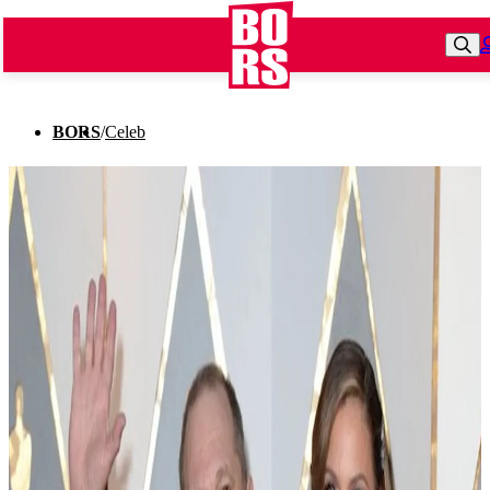
BORS
/
Celeb