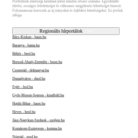
Portfóliónk minőségi tartalmat jelent minden olvasó számára. Egyedülálló
elérést, országos lefedettséget és változatos megjelenési lehetőséget biztosít.
Folyamatosan keressük az új irányokat és fejlődési lehetőségeket. Ez jövőnk
záloga.
Regionális hírportálok
Bács-Kiskun - baon.hu
Baranya - bama.hu
Békés - beol.hu
Borsod-Abaúj-Zemplén - boon.hu
Csongrád - delmagyar.hu
Dunaújváros - duol.hu
Fejér - feol.hu
Győr-Moson-Sopron - kisalfold.hu
Hajdú-Bihar - haon.hu
Heves - heol.hu
Jász-Nagykun-Szolnok - szoljon.hu
Komárom-Esztergom - kemma.hu
Nógrád - nool.hu