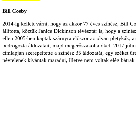
Bill Cosby
2014-ig kellett várni, hogy az akkor 77 éves színész, Bill Co
állította, köztük Janice Dickinson tévésztár is, hogy a szí
ellen 2005-ben kaptak szárnyra először az olyan pletykák, am
bedrogozta áldozatait, majd megerőszakolta őket. 2017 jú
címlapján szerepeltette a színész 35 áldozatát, egy széket 
névtelenek kívántak maradni, illetve nem voltak elég bátrak 