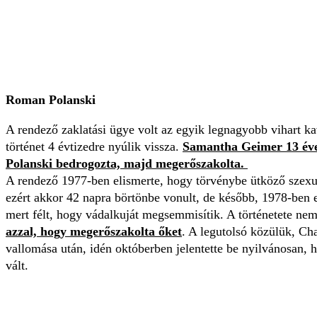
Roman Polanski
A rendező zaklatási ügye volt az egyik legnagyobb vihart k
történet 4 évtizedre nyúlik vissza.
Samantha Geimer 13 éves
Polanski bedrogozta, majd megerőszakolta.
A rendező 1977-ben elismerte, hogy törvénybe ütköző szexuál
ezért akkor 42 napra börtönbe vonult, de később, 1978-ben
mert félt, hogy vádalkuját megsemmisítik. A történetete nem
azzal, hogy megerőszakolta őket
. A legutolsó közülük, Cha
vallomása után, idén októberben jelentette be nyilvánosan, 
vált.