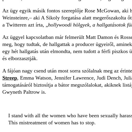
Az ügy egyik másik fontos szereplője Rose McGowan, aki ho
Weinsteinre,– aki A Sikoly forgatása alatt megerőszakolta őt
a Twitteren azt írta, „
hollywoodi hölgyek, a hallgatásotok fül
Az üggyel kapcsolatban már felmerült Matt Damon és Rossel
meg, hogy tudtak, de hallgattak a producer ügyeiről, amine
egy hét hallgatás után elmondta, nem tudott a férfi piszkos 
és elborzasztják.
A fájóan nagy csend után most sorra szólalnak meg az érinte
Streep
, Emma Watson, Jennifer Lawrence, Judi Dench, Juli
támogatásáról biztosítja a bátor megszólalokat, akiknek listáj
Gwyneth Paltrow is.
I stand with all the women who have been sexually haras
This mistreatment of women has to stop.