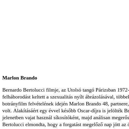
Marlon Brando
Bernardo Bertolucci filmje, az Utolsó tangó Párizsban 1972
felháborodást keltett a szexualitás nyílt ábrázolásával, többe
botrányfilm felvételének idején Marlon Brando 48, partnere
volt. Alakításáért egy évvel később Oscar-díjra is jelölték B
jelenetben vajat használ síkosítóként, majd análisan megerős
Bertolucci elmondta, hogy a forgatást megelőző nap jött az