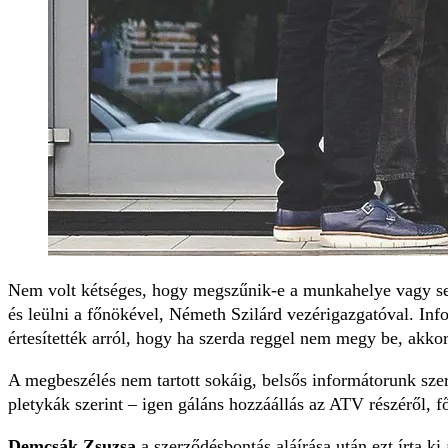
Nem volt kétséges, hogy megszűnik-e a munkahelye vagy s
és leülni a főnökével, Németh Szilárd vezérigazgatóval. Inf
értesítették arról, hogy ha szerda reggel nem megy be, akkor
A megbeszélés nem tartott sokáig, belsős informátorunk szer
pletykák szerint – igen gáláns hozzáállás az ATV részéről, f
Demcsák Zsuzsa
a szerződésbontás aláírása után ezt írta ki