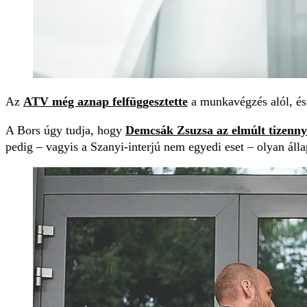
Az
ATV még aznap felfüggesztette
a munkavégzés alól, és 
A Bors úgy tudja, hogy
Demcsák Zsuzsa az elmúlt tizenn
pedig – vagyis a Szanyi-interjú nem egyedi eset – olyan áll