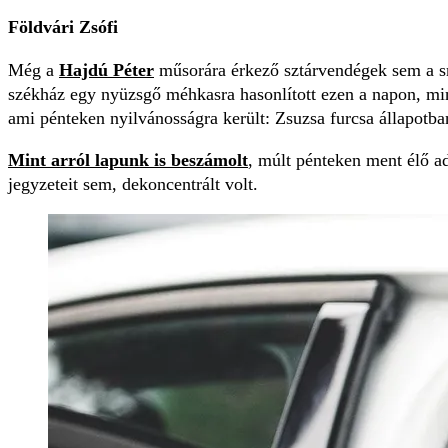
Földvári Zsófi
Még a
Hajdú Péter
műsorára érkező sztárvendégek sem a sm
székház egy nyüzsgő méhkasra hasonlított ezen a napon, mi
ami pénteken nyilvánosságra került: Zsuzsa furcsa állapotba
Mint arról lapunk is beszámolt
, múlt pénteken ment élő ad
jegyzeteit sem, dekoncentrált volt.