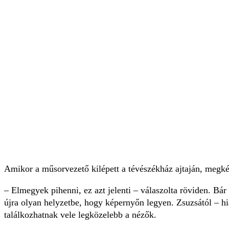
Amikor a műsorvezető kilépett a tévészékház ajtaján, megkér
– Elmegyek pihenni, ez azt jelenti – válaszolta röviden. Bá
újra olyan helyzetbe, hogy képernyőn le­gyen. Zsuzsától – 
találkozhatnak vele legközelebb a nézők.