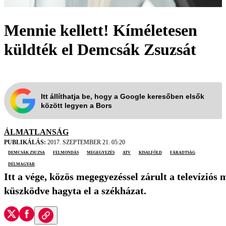
Mennie kellett! Kíméletesen
küldték el Demcsák Zsuzsát
Itt állíthatja be, hogy a Google keresőben elsők
között legyen a Bors
ÁLMATLANSÁG
PUBLIKÁLÁS:
2017. SZEPTEMBER 21. 05:20
Demcsák Zsuzsa
felmondás
megegyezés
ATV
Kisalföld
fáradtság
Délmagyar
Itt a vége, közös megegyezéssel zárult a televízió
küszködve hagyta el a székházat.