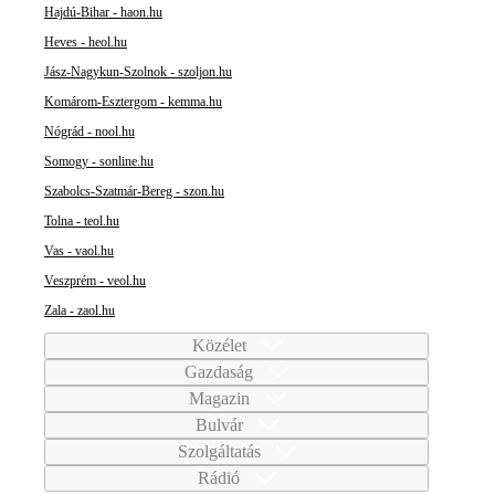
Hajdú-Bihar - haon.hu
Heves - heol.hu
Jász-Nagykun-Szolnok - szoljon.hu
Komárom-Esztergom - kemma.hu
Nógrád - nool.hu
Somogy - sonline.hu
Szabolcs-Szatmár-Bereg - szon.hu
Tolna - teol.hu
Vas - vaol.hu
Veszprém - veol.hu
Zala - zaol.hu
Közélet
Gazdaság
Magazin
Bulvár
Szolgáltatás
Rádió