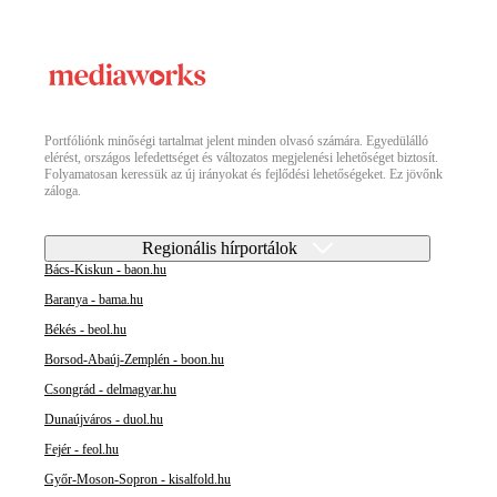
Portfóliónk minőségi tartalmat jelent minden olvasó számára. Egyedülálló
elérést, országos lefedettséget és változatos megjelenési lehetőséget biztosít.
Folyamatosan keressük az új irányokat és fejlődési lehetőségeket. Ez jövőnk
záloga.
Regionális hírportálok
Bács-Kiskun - baon.hu
Baranya - bama.hu
Békés - beol.hu
Borsod-Abaúj-Zemplén - boon.hu
Csongrád - delmagyar.hu
Dunaújváros - duol.hu
Fejér - feol.hu
Győr-Moson-Sopron - kisalfold.hu