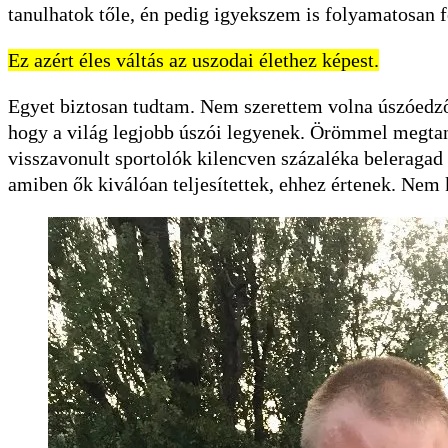
tanulhatok tőle, én pedig igyekszem is folyamatosan f
Ez azért éles váltás az uszodai élethez képest.
Egyet biztosan tudtam. Nem szerettem volna úszóedző 
hogy a világ legjobb úszói legyenek. Örömmel megtaní
visszavonult sportolók kilencven százaléka beleragad 
amiben ők kiválóan teljesítettek, ehhez értenek. Nem 