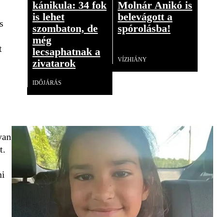
kánikula: 34 fok
Molnár Anikó is
is lehet
belevágott a
s
szombaton, de
spórolásba!
még
t
Videó
lecsaphatnak a
VÍZHIÁNY
zivatarok
IDŐJÁRÁS
yan
t.
ni