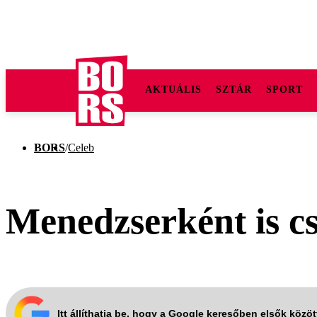
AKTUÁLIS
SZTÁR
SPORT
BORS
/
Celeb
Menedzserként is c
Itt állíthatja be, hogy a Google keresőben elsők közö