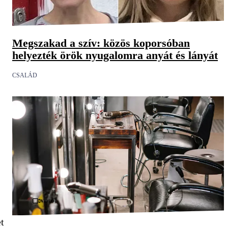
Megszakad a szív: közös koporsóban
helyezték örök nyugalomra anyát és lányát
CSALÁD
Videó
t