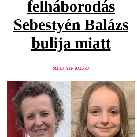
felháborodás
Sebestyén Balázs
bulija miatt
SEBESTYÉN BALÁZS