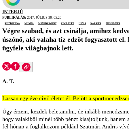
INTERJÚ
PUBLIKÁLÁS:
2017. JÚLIUS 30. 05:20
Risztov Éva
munka
menedzsment
civil élet
úszás
karrier
menedzser
Végre szabad, és azt csinálja, amihez kedv
úszónő, aki valaha tíz edzőt fogyasztott el
ügyfele világbajnok lett.
A. T.
Lassan egy éve civil életet él. Bejött a sportmenedzse
Úgy érzem, kezdek beletanulni, de inkább menedzsm
hogy valakiből minél több pénzt kisajtoljunk, hanem 
fél hónapja foglalkozom például Szatmári Andris vívó