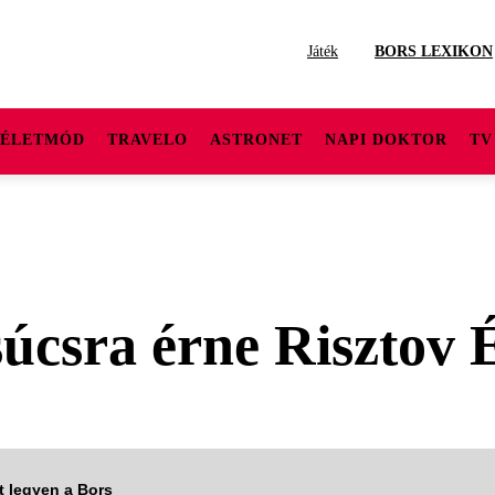
Játék
BORS LEXIKON
ÉLETMÓD
TRAVELO
ASTRONET
NAPI DOKTOR
TV
súcsra érne Risztov 
tt legyen a Bors