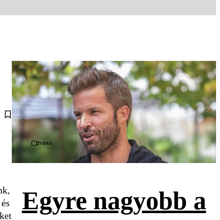
Videó
nk,
Egyre nagyobb a
 és
ket