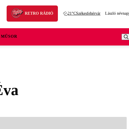
RETRO RÁDIÓ
21°C
Székesfehérvár
László névnap
 MŰSOR
Éva