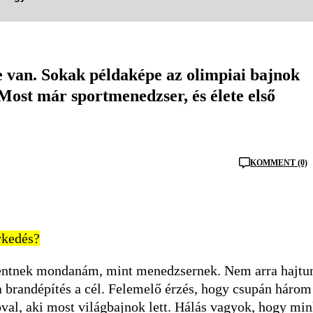
e van. Sokak példaképe az olimpiai bajnok
. Most már sportmenedzser, és élete első
KOMMENT (0)
rkedés?
entnek mondanám, mint menedzsernek. Nem arra hajtu
a brandépítés a cél. Felemelő érzés, hogy csupán három
val, aki most világbajnok lett. Hálás vagyok, hogy min