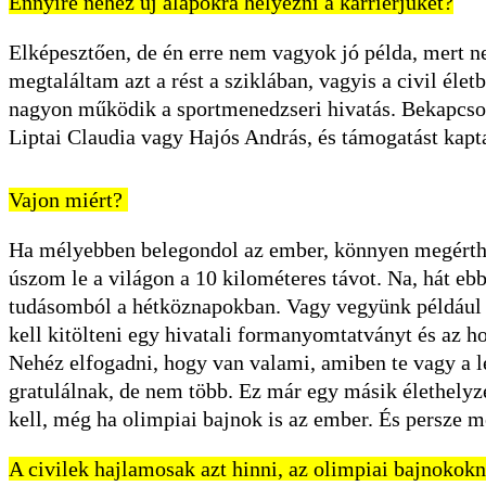
Ennyire nehéz új alapokra helyezni a karrierjüket?
Elképesztően, de én erre nem vagyok jó példa, mert ne
megtaláltam azt a rést a sziklában, vagyis a civil é
nagyon működik a sportmenedzseri hivatás. Bekapcso
Liptai Claudia vagy Hajós András, és támogatást kapt
Vajon miért?
Ha mélyebben belegondol az ember, könnyen megérthe
úszom le a világon a 10 kilométeres távot. Na, hát e
tudásomból a hétköznapokban. Vagy vegyünk például e
kell kitölteni egy hivatali formanyomtatványt és az 
Nehéz elfogadni, hogy van valami, amiben te vagy 
gratulálnak, de nem több. Ez már egy másik élethelyzet
kell, még ha olimpiai bajnok is az ember. És persze 
A civilek hajlamosak azt hinni, az olimpiai bajnokok