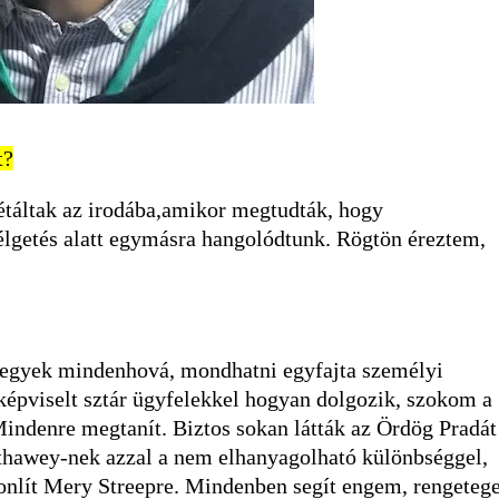
t?
étáltak az irodába,amikor megtudták, hogy
élgetés alatt egymásra hangolódtunk. Rögtön éreztem,
 megyek mindenhová, mondhatni egyfajta személyi
képviselt sztár ügyfelekkel hogyan dolgozik, szokom a
indenre megtanít. Biztos sokan látták az Ördög Pradát
thawey-nek azzal a nem elhanyagolható különbséggel,
nlít Mery Streepre. Mindenben segít engem, rengetege