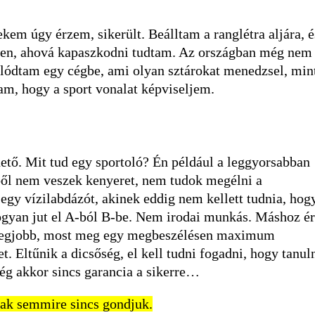
kem úgy érzem, sikerült. Beálltam a ranglétra aljára, é
letben, ahová kapaszkodni tudtam. Az országban még nem
lódtam egy cégbe, ami olyan sztárokat menedzsel, min
am, hogy a sport vonalat képviseljem.
tő. Mit tud egy sportoló? Én például a leggyorsabban
bből nem veszek kenyeret, nem tudok megélni a
gy vízilabdázót, akinek eddig nem kellett tudnia, hog
hogyan jut el A-ból B-be. Nem irodai munkás. Máshoz ér
a legjobb, most meg egy megbeszélésen maximum
. Eltűnik a dicsőség, el kell tudni fogadni, hogy tanul
még akkor sincs garancia a sikerre…
nak semmire sincs gondjuk.