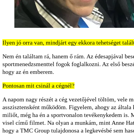
Ilyen jó orra van, mindjárt egy ekkora tehetséget talál
Nem én találtam rá, hanem ő rám. Az édesapjával bes
sportmenedzsmenttel fogok foglalkozni. Az első besz
hogy az én emberem.
Pontosan mit csinál a cégnél?
A napom nagy részét a cég vezetőjével töltöm, vele
asszisztensként működöm. Figyelem, ahogy az általa 
miliőt, még ha én a sportvonalon tevékenykedem is. M
visel című filmet. Na olyan a munkám, mint Anne Ha
hogy a TMC Group tulajdonosa a legkevésbé sem haso