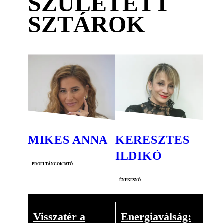
SZÜLETETT
SZTÁROK
MIKES ANNA
KERESZTES
ILDIKÓ
profi táncoktató
énekesnő
Visszatér a
Energiaválság: