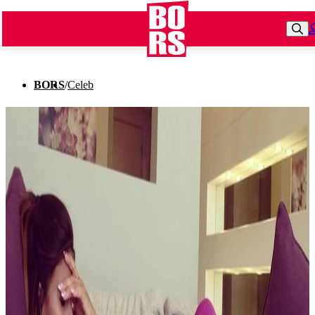
BORS
/
Celeb