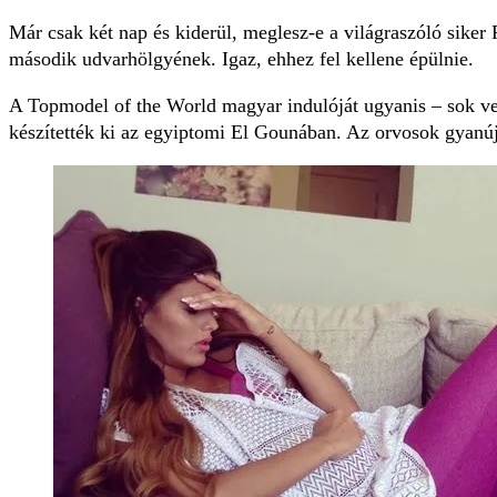
Már csak két nap és kiderül, meglesz-e a világraszóló sike
második udvarhölgyének. Igaz, ehhez fel kellene épülnie.
A Topmodel of the World ma­gyar indulóját ugyanis – sok v
készítették ki az egyiptomi El Gounában. Az orvosok gyanúja