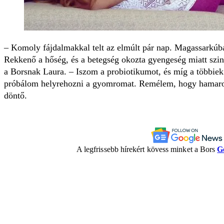
– Komoly fájdalmakkal telt az elmúlt pár nap. Magassarkúb
Rekkenő a hőség, és a betegség okozta gyengeség miatt szin
a Borsnak Laura. – Iszom a probiotikumot, és míg a többiek 
próbálom helyrehozni a gyomromat. Remélem, hogy hamaros
döntő.
A legfrissebb hírekért kövess minket a Bors
G