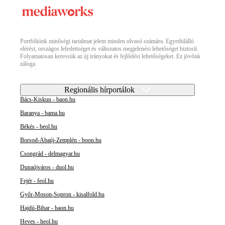
Portfóliónk minőségi tartalmat jelent minden olvasó számára. Egyedülálló
elérést, országos lefedettséget és változatos megjelenési lehetőséget biztosít.
Folyamatosan keressük az új irányokat és fejlődési lehetőségeket. Ez jövőnk
záloga.
Regionális hírportálok
Bács-Kiskun - baon.hu
Baranya - bama.hu
Békés - beol.hu
Borsod-Abaúj-Zemplén - boon.hu
Csongrád - delmagyar.hu
Dunaújváros - duol.hu
Fejér - feol.hu
Győr-Moson-Sopron - kisalfold.hu
Hajdú-Bihar - haon.hu
Heves - heol.hu