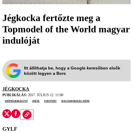
Jégkocka fertőzte meg a
Topmodel of the World magyar
indulóját
Itt állíthatja be, hogy a Google keresőben elsők
között legyen a Bors
JÉGKOCKA
PUBLIKÁLÁS:
2017. JÚLIUS 12. 11:00
szépségkirálynő
diéta
fertőzés
Magyarország Szépe
GYLF