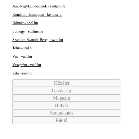
Jász-Nagykun-Szolnok - szoljon.hu
Komárom-Esztergom - kemma.hu
Nógrád - nool.hu
Somogy - sonline.hu
Szabolcs-Szatmár-Bereg - szon.hu
Tolna - teol.hu
Vas - vaol.hu
Veszprém - veol.hu
Zala - zaol.hu
Közélet
Gazdaság
Magazin
Bulvár
Szolgáltatás
Rádió