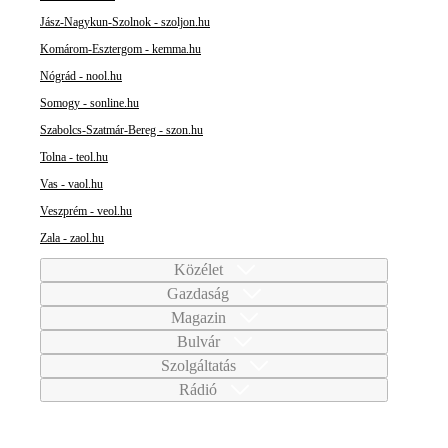
Jász-Nagykun-Szolnok - szoljon.hu
Komárom-Esztergom - kemma.hu
Nógrád - nool.hu
Somogy - sonline.hu
Szabolcs-Szatmár-Bereg - szon.hu
Tolna - teol.hu
Vas - vaol.hu
Veszprém - veol.hu
Zala - zaol.hu
Közélet
Gazdaság
Magazin
Bulvár
Szolgáltatás
Rádió