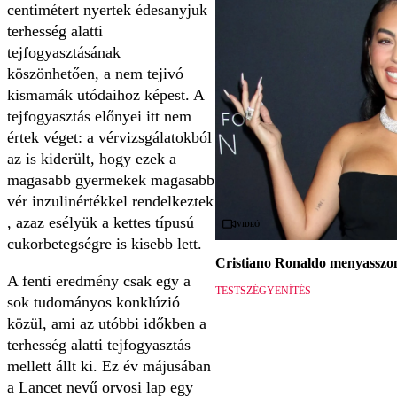
centimétert nyertek édesanyjuk
terhesség alatti
tejfogyasztásának
köszönhetően, a nem tejivó
kismamák utódaihoz képest. A
tejfogyasztás előnyei itt nem
értek véget: a vérvizsgálatokból
az is kiderült, hogy ezek a
magasabb gyermekek magasabb
vér inzulinértékkel rendelkeztek
, azaz esélyük a kettes típusú
Videó
cukorbetegségre is kisebb lett.
Cristiano Ronaldo menyasszon
A fenti eredmény csak egy a
TESTSZÉGYENÍTÉS
sok tudományos konklúzió
közül, ami az utóbbi időkben a
terhesség alatti tejfogyasztás
mellett állt ki. Ez év májusában
a Lancet nevű orvosi lap egy