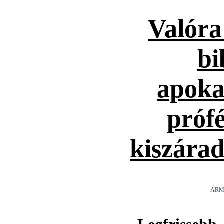
Valóra
bi
apoka
prófé
kiszárad
ARM