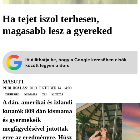
Ha tejet iszol terhesen,
magasabb lesz a gyereked
Itt állíthatja be, hogy a Google keresőben elsők
között legyen a Bors
MÁSUTT
PUBLIKÁLÁS:
2013. OKTÓBER 14. 14:00
terhesség
kismama
tej
kutatás
A dán, amerikai és izlandi
kutatók 809 dán kismama
és gyermekeik
megfigyelésével jutottak
erre az eredményre. Húsz