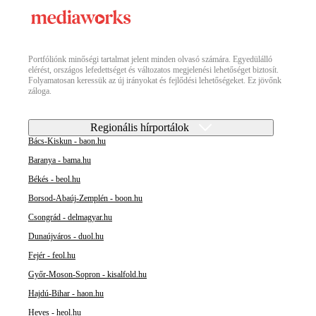
Portfóliónk minőségi tartalmat jelent minden olvasó számára. Egyedülálló
elérést, országos lefedettséget és változatos megjelenési lehetőséget biztosít.
Folyamatosan keressük az új irányokat és fejlődési lehetőségeket. Ez jövőnk
záloga.
Regionális hírportálok
Bács-Kiskun - baon.hu
Baranya - bama.hu
Békés - beol.hu
Borsod-Abaúj-Zemplén - boon.hu
Csongrád - delmagyar.hu
Dunaújváros - duol.hu
Fejér - feol.hu
Győr-Moson-Sopron - kisalfold.hu
Hajdú-Bihar - haon.hu
Heves - heol.hu