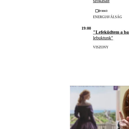
szokásait
Videó
ENERGIAVÁLSÁG
19:00
"Lefeküdtem a b
lebuktunk"
VISZONY