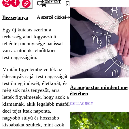
KOMMENT
(0)
Bezzeganya
A szerző cikkei
Egy új kutatás szerint a
terhesség alatt fogyasztott
tehéntej mennyisége hatással
van az utódok felnőttkori
testmagasságára.
Miután figyelembe vették az
édesanyák saját testmagasságát,
testtömeg indexét, életkorát, és
Az augusztus mindent megv
még sok más tényezőt, arra
életében
lettek figyelmesek, hogy azok a
kismamák, akik legalább másfél
CSILLAGJEGY
deci tejet ittak naponta,
nagyobb súlyú és hosszabb
kisbabákat szültek, mint azok,