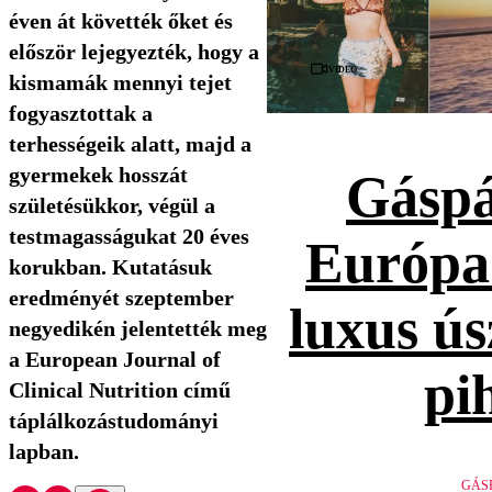
éven át követték őket és
először lejegyezték, hogy a
Videó
kismamák mennyi tejet
fogyasztottak a
terhességeik alatt, majd a
gyermekek hosszát
Gáspá
születésükkor, végül a
testmagasságukat 20 éves
Európa
korukban. Kutatásuk
eredményét szeptember
luxus ús
negyedikén jelentették meg
a European Journal of
pi
Clinical Nutrition című
táplálkozástudományi
lapban.
GÁS