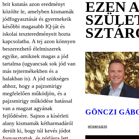
EZEN 
brit kutatás azon eredményt
közölte le, amelyben kismamák
SZÜLE
jódfogyasztását és gyermekeik
későbbi magasabb IQ-ját és
SZTÁR
iskolai teszteredményeit hozta
kapcsolatba. A tej azon könnyen
beszerezhető élelmiszerek
egyike, amiknek magas a jód
tartalma (ugyancsak sok jód van
más tejtermékekben és a
halakban is). A jód szükséges
ahhoz, hogy a pajzsmirigy
megfelelően működjön, és a
pajzsmirigy működése hatással
van a magzat agyának
GÖNCZI GÁB
fejlődésére. Sajnos a kísérleti
alany kismamák kétharmadáról
műsorvezető
derült ki, hogy túl kevés jódot
fogyasztottak, és pótlásra lett