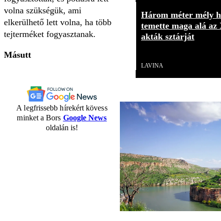
volna szükségük, ami
Három méter mély h
elkerülhető lett volna, ha több
temette maga alá az 
tejterméket fogyasztanak.
akták sztárját
Másutt
Videó
LAVINA
A legfrissebb hírekért kövess
minket a Bors
Google News
oldalán is!