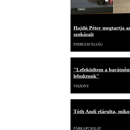
Videó
Hajdú Péter megtartja az
szokásait
ENERGIAVÁLSÁG
"Lefeküdtem a barátnőm
lebuktunk"
VISZONY
Tóth Andi elárulta, mikor
Videó
PÁRKAPCSOLAT