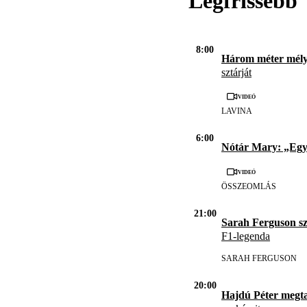
Legfrissebb
8:00
Három méter mél
sztárját
Videó
LAVINA
6:00
Nótár Mary: „Eg
Videó
ÖSSZEOMLÁS
21:00
Sarah Ferguson s
F1-legenda
SARAH FERGUSON
20:00
Hajdú Péter megta