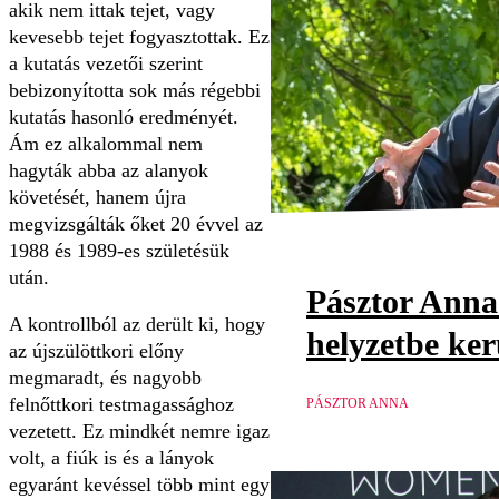
akik nem ittak tejet, vagy
kevesebb tejet fogyasztottak. Ez
a kutatás vezetői szerint
bebizonyította sok más régebbi
kutatás hasonló eredményét.
Ám ez alkalommal nem
hagyták abba az alanyok
követését, hanem újra
megvizsgálták őket 20 évvel az
1988 és 1989-es születésük
után.
Pásztor Anna
A kontrollból az derült ki, hogy
helyzetbe ker
az újszülöttkori előny
megmaradt, és nagyobb
felnőttkori testmagassághoz
PÁSZTOR ANNA
vezetett. Ez mindkét nemre igaz
volt, a fiúk is és a lányok
egyaránt kevéssel több mint egy