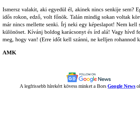
Ismersz valakit, aki egyedül él, akinek nincs senkije sem? Eg
idős rokon, edző, volt főnök. Talán mindig sokan voltak kör
már nincs mellette senki. Írj neki egy képeslapot! Nem kell
különöset. Kívánj boldog karácsonyt és írd alá! Vagy hívd f
meg, hogy van! (Erre időt kell szánni, ne kelljen rohannod 
AMK
A legfrissebb hírekért kövess minket a Bors
Google News
ol