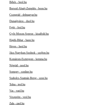
Békés - beol.hu
Borsod-Abaúj-Zemplén - boon.hu
Csongrád - delmagyar.hu
Dunaújváros - duol.hu
Fejér - feol.hu
Győr-Moson-Sopron - kisalfold.hu
Hajdú-Bihar - haon.hu
Heves - heol.hu
Jász-Nagykun-Szolnok - szoljon.hu
Komárom-Esztergom - kemma.hu
Nógrád - nool.hu
Somogy - sonline.hu
Szabolcs-Szatmár-Bereg - szon.hu
Tolna - teol.hu
Vas - vaol.hu
Veszprém - veol.hu
Zala - zaol.hu