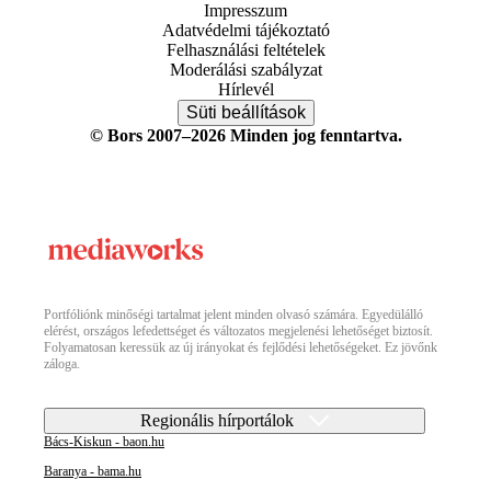
Impresszum
Adatvédelmi tájékoztató
Felhasználási feltételek
Moderálási szabályzat
Hírlevél
Süti beállítások
© Bors 2007–2026 Minden jog fenntartva.
Portfóliónk minőségi tartalmat jelent minden olvasó számára. Egyedülálló
elérést, országos lefedettséget és változatos megjelenési lehetőséget biztosít.
Folyamatosan keressük az új irányokat és fejlődési lehetőségeket. Ez jövőnk
záloga.
Regionális hírportálok
Bács-Kiskun - baon.hu
Baranya - bama.hu