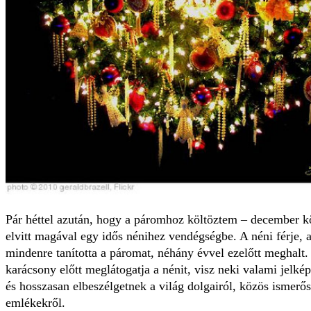
Pár héttel azután, hogy a páromhoz költöztem – december kö
elvitt magával egy idős nénihez vendégségbe. A néni férje, 
mindenre tanította a páromat, néhány évvel ezelőtt meghalt
karácsony előtt meglátogatja a nénit, visz neki valami jelké
és hosszasan elbeszélgetnek a világ dolgairól, közös ismerős
emlékekről.