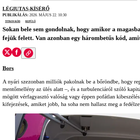
LÉGIUTAS-KÍSÉRŐ
PUBLIKÁLÁS:
2026. MÁJUS 22. 10:30
titkos kód
repülő
Sokan bele sem gondolnak, hogy amikor a magasban
fejük felett. Van azonban egy hárombetűs kód, amit
Bors
A nyári szezonban milliók pakolnak be a bőröndbe, hogy repü
mentőmellény az ülés alatt –, és a turbulenciáról szóló kap
mögött vérfagyasztó valóság vagy éppen pofátlan kibeszélés 
kifejezések, amiket jobb, ha soha nem hallasz meg a fedélze