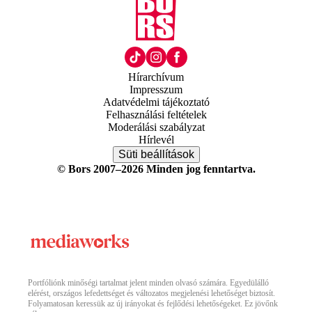
Hírarchívum
Impresszum
Adatvédelmi tájékoztató
Felhasználási feltételek
Moderálási szabályzat
Hírlevél
Süti beállítások
© Bors 2007–2026 Minden jog fenntartva.
Portfóliónk minőségi tartalmat jelent minden olvasó számára. Egyedülálló
elérést, országos lefedettséget és változatos megjelenési lehetőséget biztosít.
Folyamatosan keressük az új irányokat és fejlődési lehetőségeket. Ez jövőnk