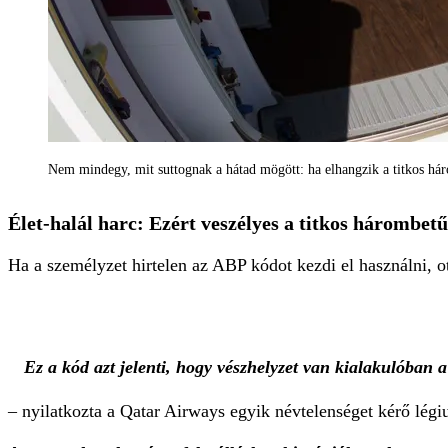
Nem mindegy, mit suttognak a hátad mögött: ha elhangzik a titkos há
Élet-halál harc: Ezért veszélyes a titkos hárombet
Ha a személyzet hirtelen az ABP kódot kezdi el használni, ot
Ez a kód azt jelenti, hogy vészhelyzet van kialakulóban a
– nyilatkozta a Qatar Airways egyik névtelenséget kérő lég