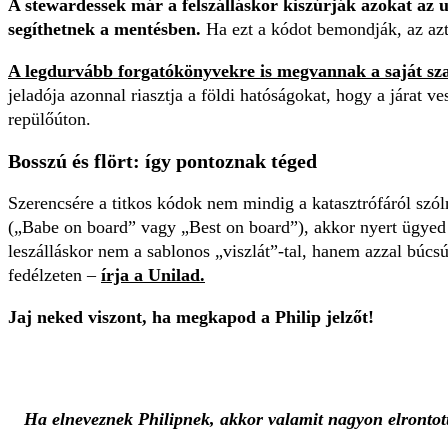
A stewardessek már a felszálláskor kiszúrják azokat az ut
segíthetnek a mentésben.
Ha ezt a kódot bemondják, az azt j
A legdurvább forgatókönyvekre is megvannak a saját sz
jeladója azonnal riasztja a földi hatóságokat, hogy a járat 
repülőúton.
Bosszú és flört: így pontoznak téged
Szerencsére a titkos kódok nem mindig a katasztrófáról szó
(„Babe on board” vagy „Best on board”), akkor nyert ügyed
leszálláskor nem a sablonos „viszlát”-tal, hanem azzal búcsú
fedélzeten –
írja a Unilad.
Jaj neked viszont, ha megkapod a Philip jelzőt!
Ha elneveznek Philipnek, akkor valamit nagyon elrontottá