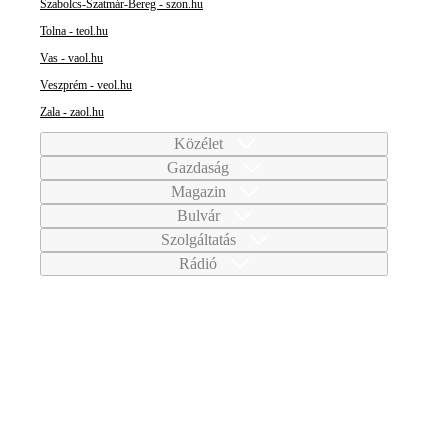
Szabolcs-Szatmár-Bereg - szon.hu
Tolna - teol.hu
Vas - vaol.hu
Veszprém - veol.hu
Zala - zaol.hu
Közélet
Gazdaság
Magazin
Bulvár
Szolgáltatás
Rádió