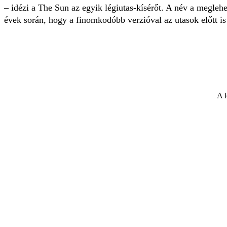
– idézi a The Sun az egyik légiutas-kísérőt. A név a megleh
évek során, hogy a finomkodóbb verzióval az utasok előtt is
A l