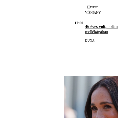
Videó
VÍZHIÁNY
17:00
46 éves volt,
holtan
mellékágában
DUNA