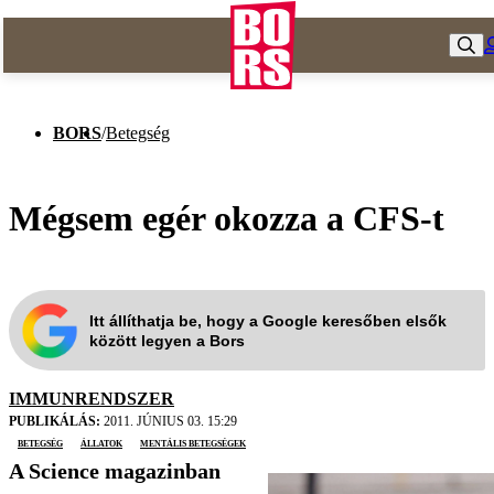
BORS
/
Betegség
Mégsem egér okozza a CFS-t
Itt állíthatja be, hogy a Google keresőben elsők
között legyen a Bors
IMMUNRENDSZER
PUBLIKÁLÁS:
2011. JÚNIUS 03. 15:29
betegség
állatok
Mentális betegségek
A Science magazinban