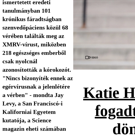
ismertetett eredeti
tanulmányban 101
krónikus fáradtságban
szenvedőpáciens közül 68
vérében találták meg az
XMRV-vírust, miközben
218 egészséges emberből
Videó
csak nyolcnál
azonosították a kórokozót.
"Nincs bizonyíték ennek az
egérvírusnak a jelenlétére
Katie H
a vérben" - mondta Jay
Levy, a San Franciscó-i
fogad
Kaliforniai Egyetem
kutatója, a Science
dön
magazin eheti számában