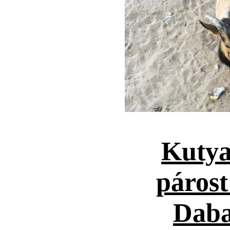
Kutya
párost
Daba