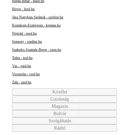
Hajdú-Bihar - haon.hu
Heves - heol.hu
Jász-Nagykun-Szolnok - szoljon.hu
Komárom-Esztergom - kemma.hu
Nógrád - nool.hu
Somogy - sonline.hu
Szabolcs-Szatmár-Bereg - szon.hu
Tolna - teol.hu
Vas - vaol.hu
Veszprém - veol.hu
Zala - zaol.hu
Közélet
Gazdaság
Magazin
Bulvár
Szolgáltatás
Rádió