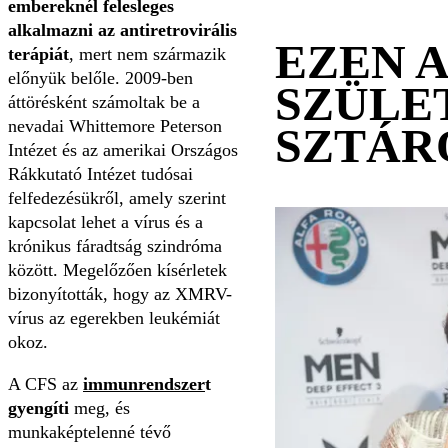
embereknél felesleges
alkalmazni az antiretrovirális
EZEN 
terápiát
, mert nem származik
előnyük belőle. 2009-ben
SZÜLE
áttörésként számoltak be a
nevadai Whittemore Peterson
SZTÁR
Intézet és az amerikai Országos
Rákkutató Intézet tudósai
felfedezésükről, amely szerint
kapcsolat lehet a vírus és a
krónikus fáradtság szindróma
között. Megelőzően kísérletek
bizonyították, hogy az XMRV-
vírus az egerekben leukémiát
okoz.
A CFS az
immunrendszer
t
gyengíti
meg, és
munkaképtelenné tévő