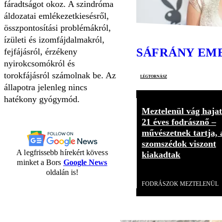
fáradtságot okoz. A szindróma
áldozatai emlékezetkiesésről,
összpontosítási problémákról,
ízületi és izomfájdalmakról,
SÁFRÁNY EM
fejfájásról, érzékeny
nyirokcsomókról és
torokfájásról számolnak be. Az
légtornász
állapotra jelenleg nincs
hatékony gyógymód.
Meztelenül vág hajat
21 éves fodrásznő –
művészetnek tartja, 
szomszédok viszont
A legfrissebb hírekért kövess
kiakadtak
minket a Bors
Google News
oldalán is!
Videó
FODRÁSZOK MEZTELENÜL