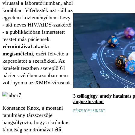
vírussal a laboratóriumban, ahol
korábban felfedezték azt - áll az
egyetem közleményében. Levy
- aki neves HIV/AIDS-szakértő
- a publikációban ismertetett
tesztet más páciensek
vérmintáival akarta
megismételni
, ezért felvette a
kapcsolatot a szerzőkkel. Az
ismételt tesztben szereplő 61
páciens vérében azonban nem
volt nyoma az XMRV-vírusnak.
3 csillagjegy, amely hatalmas 
augusztusában
Konstance Knox, a mostani
PÉNZÜGYI SIKERT
tanulmány társszerzője
hangsúlyozta, hogy a krónikus
fáradtság szindrómával
élő