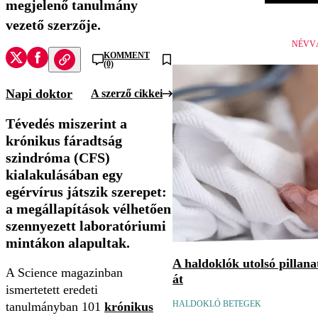
megjelenő tanulmány
vezető szerzője.
NÉVV
KOMMENT
(0)
Napi doktor
A szerző cikkei
Tévedés miszerint a
krónikus fáradtság
szindróma (CFS)
kialakulásában egy
egérvírus játszik szerepet:
a megállapítások vélhetően
szennyezett laboratóriumi
mintákon alapultak.
A haldoklók utolsó pillan
A Science magazinban
át
ismertetett eredeti
HALDOKLÓ BETEGEK
tanulmányban 101
krónikus