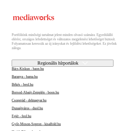
Portfóliónk minőségi tartalmat jelent minden olvasó számára. Egyedülálló
elérést, országos lefedettséget és változatos megjelenési lehetőséget biztosít.
Folyamatosan keressük az új irányokat és fejlődési lehetőségeket. Ez jövőnk
záloga.
Regionális hírportálok
Bács-Kiskun - baon.hu
Baranya - bama.hu
Békés - beol.hu
Borsod-Abaúj-Zemplén - boon.hu
Csongrád - delmagyar.hu
Dunaújváros - duol.hu
Fejér - feol.hu
Győr-Moson-Sopron - kisalfold.hu