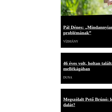
Videó
Pál Dénes: „Mindannyian
problémának”
VÍZHIÁNY
46 éves volt, holtan talá
mellékágában
DUNA
Megszólalt Pető Brúnó: l
dalát?