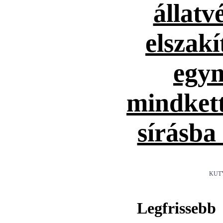
állatv
elszakí
egym
mindket
sírásba
KUT
Legfrissebb