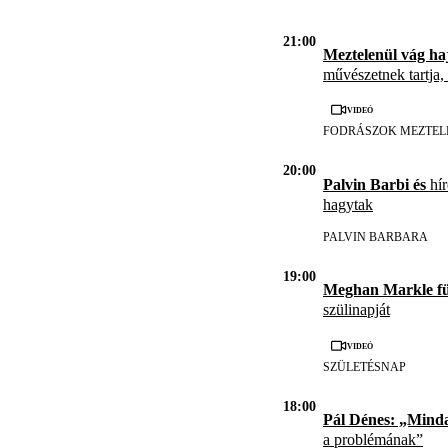
21:00
Meztelenül vág ha
művészetnek tartja,
Videó
FODRÁSZOK MEZTEL
20:00
Palvin Barbi és
hír
hagytak
PALVIN BARBARA
19:00
Meghan Markle f
szülinapját
Videó
SZÜLETÉSNAP
18:00
Pál Dénes: „Mind
a problémának”