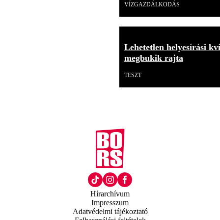
VÍZGAZDÁLKODÁS
Lehetetlen helyesírási kv
megbukik rajta
TESZT
Hírarchívum
Impresszum
Adatvédelmi tájékoztató