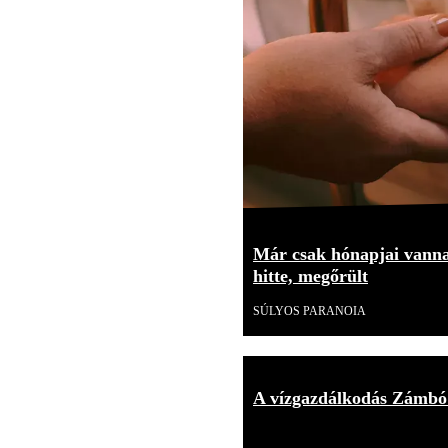
Már csak hónapjai vannak
hitte, megőrült
SÚLYOS PARANOIA
A vízgazdálkodás Zámbó
Videó