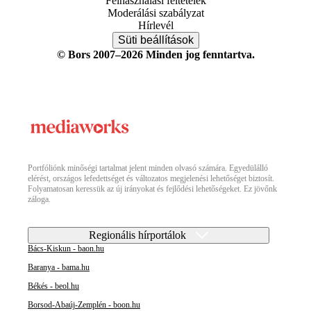
Felhasználási feltételek
Moderálási szabályzat
Hírlevél
Süti beállítások
© Bors 2007–2026 Minden jog fenntartva.
Portfóliónk minőségi tartalmat jelent minden olvasó számára. Egyedülálló
elérést, országos lefedettséget és változatos megjelenési lehetőséget biztosít.
Folyamatosan keressük az új irányokat és fejlődési lehetőségeket. Ez jövőnk
záloga.
Regionális hírportálok
Bács-Kiskun - baon.hu
Baranya - bama.hu
Békés - beol.hu
Borsod-Abaúj-Zemplén - boon.hu