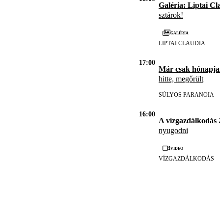
Galéria: Liptai Cl
sztárok!
Galéria
LIPTAI CLAUDIA
17:00
Már csak hónapja
hitte, megőrült
SÚLYOS PARANOIA
16:00
A vízgazdálkodás
nyugodni
Videó
VÍZGAZDÁLKODÁS