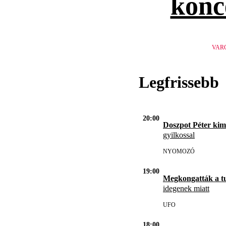
konc
VAR
Legfrissebb
20:00
Doszpot Péter kim
gyilkossal
NYOMOZÓ
19:00
Megkongatták a t
idegenek miatt
UFO
18:00