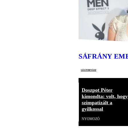
SÁFRÁNY EM
légtornász
Doszpot Péter
kimondta: volt, hogy
szimpatizált a
gyilkossal
NYOMOZÓ