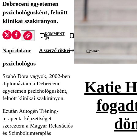
Debreceni egyetemen
pszichológusként, felnőtt
klinikai szakirányon.
KOMMENT
(0)
Napi doktor
A szerző cikkei
Videó
pszichológus
Szabó Dóra vagyok, 2002-ben
Katie H
diplomáztam a Debreceni
egyetemen pszichológusként,
felnőtt klinikai szakirányon.
fogad
Ezután Autogén Tréning-
dön
terapeuta képzettséget
szereztem a Magyar Relaxációs
és Szimbólumterápiás