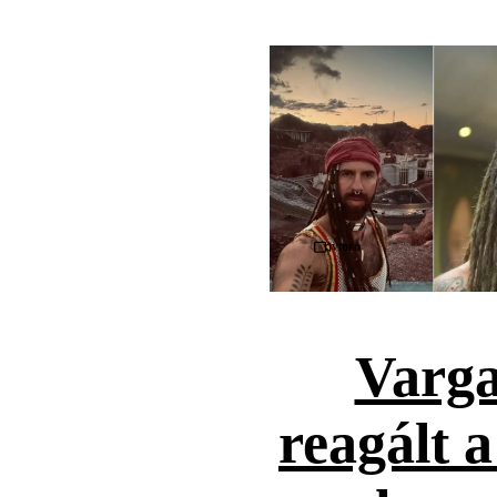
Videó
Varga
reagált 