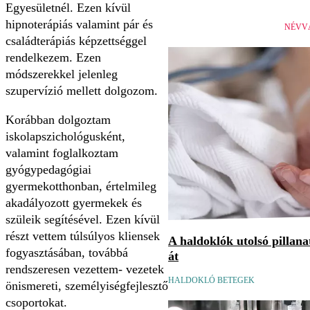
Egyesületnél. Ezen kívül
hipnoterápiás valamint pár és
NÉVV
családterápiás képzettséggel
rendelkezem. Ezen
módszerekkel jelenleg
szupervízió mellett dolgozom.
Korábban dolgoztam
iskolapszichológusként,
valamint foglalkoztam
gyógypedagógiai
gyermekotthonban, értelmileg
akadályozott gyermekek és
szüleik segítésével. Ezen kívül
részt vettem túlsúlyos kliensek
A haldoklók utolsó pillan
fogyasztásában, továbbá
át
rendszeresen vezettem- vezetek
HALDOKLÓ BETEGEK
önismereti, személyiségfejlesztő
csoportokat.