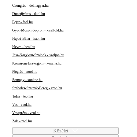
Csongrád - delmagyar.hu
Dunaújváros - duol.hu
Fejér - feol.hu
Győr-Moson-Sopron - kisalfold.hu
Hajdú-Bihar - haon.hu
Heves - heol.hu
Jász-Nagykun-Szolnok - szoljon.hu
Komárom-Esztergom - kemma.hu
Nógrád - nool.hu
Somogy - sonline.hu
Szabolcs-Szatmár-Bereg - szon.hu
Tolna - teol.hu
Vas - vaol.hu
Veszprém - veol.hu
Zala - zaol.hu
Közélet