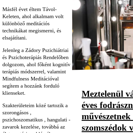
Másfél évet éltem Távol-
Keleten, ahol alkalmam volt
különböző meditációs
technikákat megismerni, és
elsajátítani.
Jelenleg a Zádory Pszichiátriai
és Pszichoterápiás Rendelőben
Videó
dolgozom, ahol főként kognitív
terápiás módszerrel, valamint
Mindfulness Meditációval
segítem a hozzánk forduló
Meztelenül vá
klienseket.
éves fodrászn
Szakterületeim közé tartozik a
szorongásos ,
művészetnek t
pszichoszomatikus , hangulati -
szomszédok v
zavarok kezelése, továbbá az