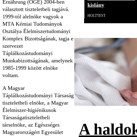
Ernährung (ÖGE) 2004-ben
kislány
választott tiszteletbeli tagjává.
HOLTTEST
1999-tól alelnöke vagyok a
MTA Kémiai Tudományok
Osztálya Élelmiszertudományi
Komplex Bizottságának, tagja e
szervezet
Táplálkozástudományi
Munkabizottságának, amelynek
1985-1999 között elnöke
voltam.
A Magyar
Táplálkozástudományi Társaság
tiszteletbeli elnöke, a Magyar
Élelmiszer-higiénikusok
Társaságatiszteletbeli
A haldok
társelnöke, az Egészséges
Magyarországért Egyesület