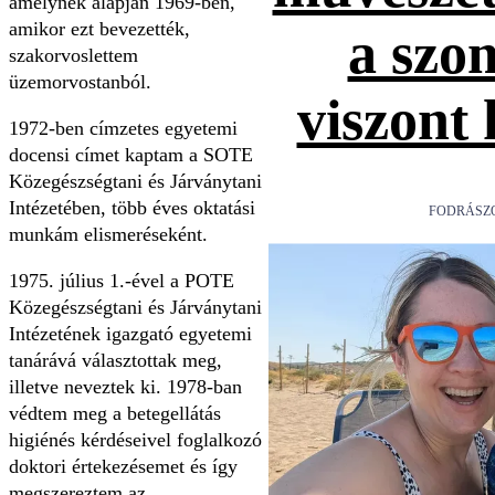
amelynek alapján 1969-ben,
amikor ezt bevezették,
a szo
szakorvoslettem
üzemorvostanból.
viszont
1972-ben címzetes egyetemi
docensi címet kaptam a SOTE
Közegészségtani és Járványtani
Intézetében, több éves oktatási
FODRÁSZ
munkám elismeréseként.
1975. július 1.-ével a POTE
Közegészségtani és Járványtani
Intézetének igazgató egyetemi
tanárává választottak meg,
illetve neveztek ki. 1978-ban
védtem meg a betegellátás
higiénés kérdéseivel foglalkozó
doktori értekezésemet és így
megszereztem az