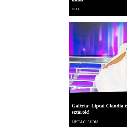
UFO
Galéria
Galéria: Liptai Claudia é
sztárok!
LIPTAI CLAUDIA