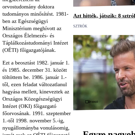
orvostudomány doktora
tudományos minősítést. 1981-
Azt hitték, játszik: 8 sztr
ben az Egészségügyi
SZTRÓK
Minisztérium meghívott az
Országos Élelmezés- és
Táplálkozástudományi Intézet
(OÉTI) főigazgatójának.
Ezt a beosztást 1982. január 1.
és 1985. december 31. között
töltöttem be. 1986. január 1.-
től, ezen feladat változatlanul
hagyása mellett, kineveztek az
Országos Közegészségügyi
Videó
Intézet (OKI) főigazgató
főorvosának. 1991. szeptember
1.-től 1998. november 5.-ig,
nyugállományba vonulásomig,
Egyre nagyo