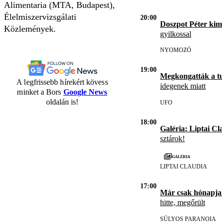
Alimentaria (MTA, Budapest),
Élelmiszervizsgálati
20:00
Doszpot Péter kim
Közlemények.
gyilkossal
NYOMOZÓ
19:00
Megkongatták a t
A legfrissebb hírekért kövess
idegenek miatt
minket a Bors
Google News
oldalán is!
UFO
18:00
Galéria: Liptai Cl
sztárok!
Galéria
LIPTAI CLAUDIA
17:00
Már csak hónapja
hitte, megőrült
SÚLYOS PARANOIA