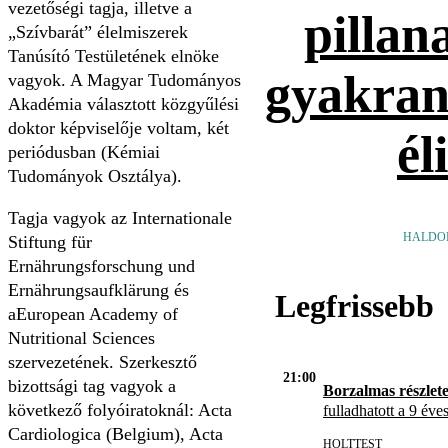
vezetőségi tagja, illetve a
pillan
„Szívbarát” élelmiszerek
Tanúsító Testületének elnöke
gyakran
vagyok. A Magyar Tudományos
Akadémia választott közgyűlési
doktor képviselője voltam, két
él
periódusban (Kémiai
Tudományok Osztálya).
Tagja vagyok az Internationale
HALDO
Stiftung für
Ernährungsforschung und
Ernährungsaufklärung és
Legfrissebb
aEuropean Academy of
Nutritional Sciences
szervezetének. Szerkesztő
21:00
bizottsági tag vagyok a
Borzalmas részlet
következő folyóiratoknál: Acta
fulladhatott a 9 éve
Cardiologica (Belgium), Acta
HOLTTEST