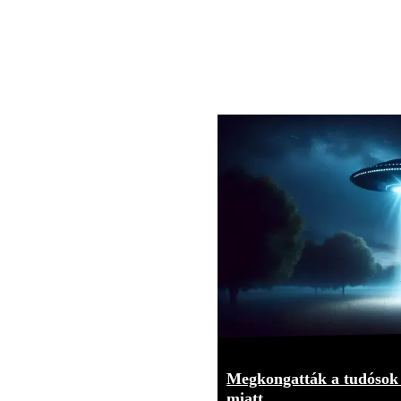
Megkongatták a tudósok 
miatt