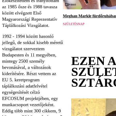
Előkészítettem és irányítottam
Videó
az 1985 ősze és 1988 tavasza
között elvégzett Első
Meghan Markle fürdőruhában 
Magyarországi Reprezentatív
SZÜLETÉSNAP
Táplálkozási Vizsgálatot.
1992 - 1994 között hasonló
jellegű, de sokkal kisebb méretű
vizsgálatot szerveztem
Budapesten és 11 megyében,
EZEN 
mintegy 2500 személy
bevonásával, a változások
SZÜLE
kiderítésére. Részt vettem az
SZTÁR
EU 5. keretprogram
táplálkozási adatfelvétel
egységesítését célzó
EFCOSUM projektjében, egy
munkacsoport vezetőjeként.
Eddig több mint 300 cikkem, 9