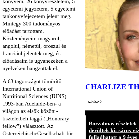
könyvem, 26 könyvrészletem, 5
egyetemi jegyzetem, 5 egyetemi
tankönyvfejezetem jelent meg.
Mintegy 300 tudományos
előadást tartottam.
Közleményeim magyarul,
angolul, németül, oroszul és
franciául jelentek meg, és
előadásaim is ugyanezeken a
nyelveken hangzottak el.
A 63 tagországot tömörítő
CHARLIZE T
International Union of
Nutritional Sciences (IUNS)
színésznő
1993-ban Adelaide-ben- a
világon az elsők között -
tiszteletbeli taggá („Honorary
Borzalmas részletek
fellow”) választott. Az
derültek ki: sáros ví
ÖsterreichischeGesellschaft für
fulladhatott a 9 éves