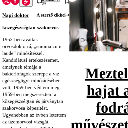
(0)
Napi doktor
A szerző cikkei
közegészségtan szakorvos
1952-ben avattak
Videó
orvosdoktorrá, „summa cum
laude” minősítéssel.
Kandidátusi értekezésemet,
amelynek témája a
Meztel
bakteriofágok szerepe a víz
egészségügyi minősítésében
hajat 
volt, 1959-ben védtem meg.
1959-ben megszereztem a
közegészségtan és járványtan
fodr
szakorvosa képesítést.
Ugyanebben az évben letettem
művészet
az üzemorvosi vizsgát,