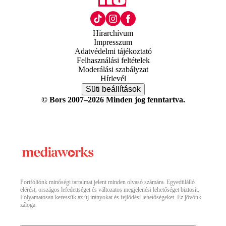
Hírarchívum
Impresszum
Adatvédelmi tájékoztató
Felhasználási feltételek
Moderálási szabályzat
Hírlevél
Süti beállítások
© Bors 2007–2026 Minden jog fenntartva.
Portfóliónk minőségi tartalmat jelent minden olvasó számára. Egyedülálló
elérést, országos lefedettséget és változatos megjelenési lehetőséget biztosít.
Folyamatosan keressük az új irányokat és fejlődési lehetőségeket. Ez jövőnk
záloga.