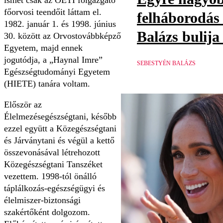
ismét csak az OÉTI főigazgató
főorvosi teendőit láttam el.
felháborodás
1982. január 1. és 1998. június
Balázs bulija
30. között az Orvostovábbképző
Egyetem, majd ennek
jogutódja, a „Haynal Imre”
SEBESTYÉN BALÁZS
Egészségtudományi Egyetem
(HIETE) tanára voltam.
Először az
Élelmezésegészségtani, később
ezzel együtt a Közegészségtani
és Járványtani és végül a kettő
összevonásával létrehozott
Közegészségtani Tanszéket
vezettem. 1998-tól önálló
táplálkozás-egészségügyi és
élelmiszer-biztonsági
szakértőként dolgozom.