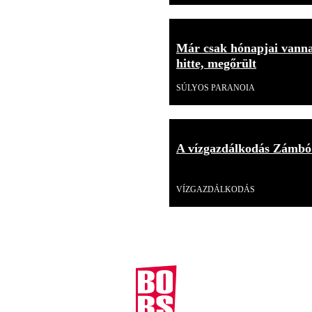
Már csak hónapjai vannak
hitte, megőrült
SÚLYOS PARANOIA
A vízgazdálkodás Zámbó
Videó
VÍZGAZDÁLKODÁS