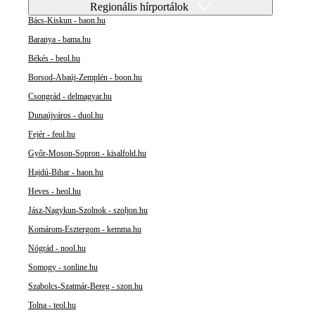
Regionális hírportálok
Bács-Kiskun - baon.hu
Baranya - bama.hu
Békés - beol.hu
Borsod-Abaúj-Zemplén - boon.hu
Csongrád - delmagyar.hu
Dunaújváros - duol.hu
Fejér - feol.hu
Győr-Moson-Sopron - kisalfold.hu
Hajdú-Bihar - haon.hu
Heves - heol.hu
Jász-Nagykun-Szolnok - szoljon.hu
Komárom-Esztergom - kemma.hu
Nógrád - nool.hu
Somogy - sonline.hu
Szabolcs-Szatmár-Bereg - szon.hu
Tolna - teol.hu