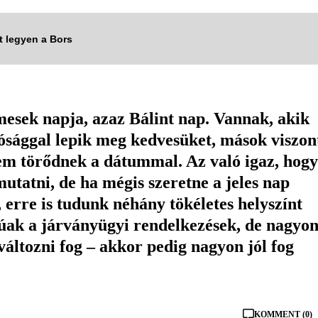
tt legyen a Bors
mesek napja, azaz Bálint nap. Vannak, akik
ósággal lepik meg kedvesüket, mások viszon
 nem törődnek a dátummal. Az való igaz, hogy
utatni, de ha mégis szeretne a jeles nap
 erre is tudunk néhány tökéletes helyszínt
úak a járványügyi rendelkezések, de nagyo
ltozni fog – akkor pedig nagyon jól fog
KOMMENT (0)