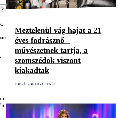
Videó
k,
Meztelenül vág hajat a 21
ban
éves fodrásznő –
művészetnek tartja, a
s
szomszédok viszont
kiakadtak
FODRÁSZOK MEZTELENÜL
em
én