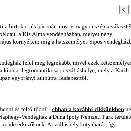
nti a birtokot, és bár már most is nagyon szép a választé
 például a Kis Alma vendégházban, melyet négy
május környékén; míg a hatszemélyes Sipos vendégház
vendégház felel meg leginkább, mivel ezek kétszemélye
 a kínálat legromantikusabb szálláshelye, mely a Karib-
supán egyórányi autóútra Budapesttől.
enni és feltöltődni –
ebban a korábbi cikkünkben
n
 A Naphegy-Vendégház a Duna Ipoly Nemzeti Park terület
 az ide érkezőknek. A szálláshely kutyabarát, így