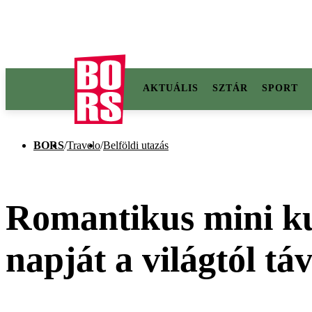
AKTUÁLIS
SZTÁR
SPORT
BORS
/
Travelo
/
Belföldi utazás
Romantikus mini ku
napját a világtól tá