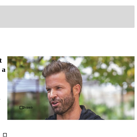
t
 a
n
Videó