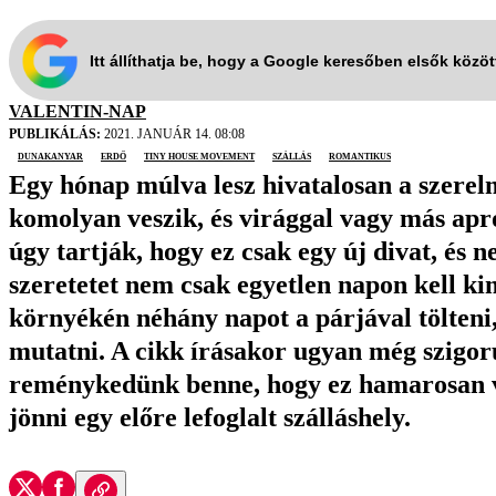
Itt állíthatja be, hogy a Google keresőben elsők közö
VALENTIN-NAP
PUBLIKÁLÁS:
2021. JANUÁR 14. 08:08
Dunakanyar
erdő
tiny house movement
szállás
romantikus
Egy hónap múlva lesz hivatalosan a szerel
komolyan veszik, és virággal vagy más apr
úgy tartják, hogy ez csak egy új divat, és
szeretetet nem csak egyetlen napon kell kim
környékén néhány napot a párjával tölteni,
mutatni. A cikk írásakor ugyan még szigor
reménykedünk benne, hogy ez hamarosan vá
jönni egy előre lefoglalt szálláshely.