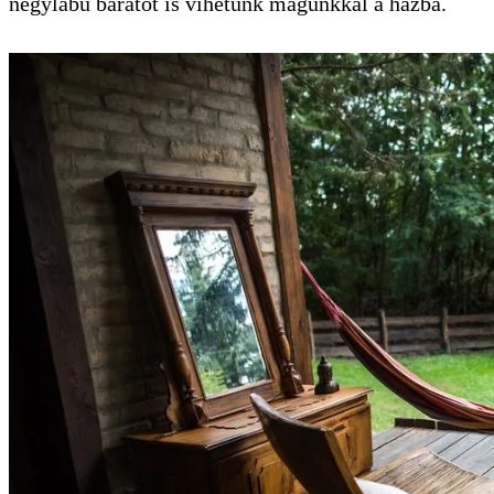
négylábú barátot is vihetünk magunkkal a házba.