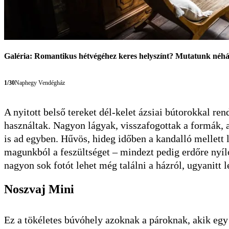
Galéria: Romantikus hétvégéhez keres helyszínt? Mutatunk néhán
1/30
Naphegy Vendégház
A nyitott belső tereket dél-kelet ázsiai bútorokkal r
használtak. Nagyon lágyak, visszafogottak a formák, a
is ad egyben. Hűvös, hideg időben a kandalló mellett 
magunkból a feszültséget – mindezt pedig erdőre nyíló
nagyon sok fotót lehet még találni a házról, ugyanitt 
Noszvaj Mini
Ez a tökéletes búvóhely azoknak a pároknak, akik egy