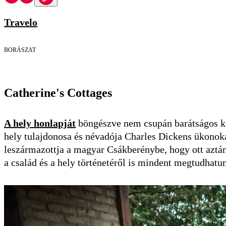
Travelo
BORÁSZAT
Catherine's Cottages
A hely honlapját
böngészve nem csupán barátságos kuc
hely tulajdonosa és névadója Charles Dickens ükonok
leszármazottja a magyar Csákberénybe, hogy ott aztán 
a család és a hely történetéről is mindent megtudhatu