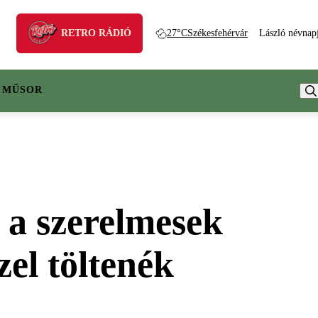
RETRO RÁDIÓ
27°C
Székesfehérvár
László névnap
 MŰSOR
 a szerelmesek
zel töltenék