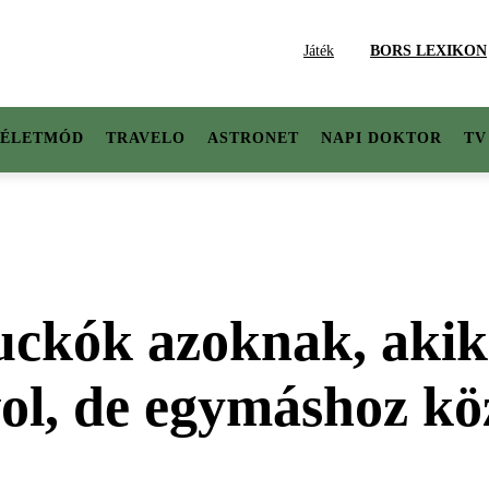
Játék
BORS LEXIKON
ÉLETMÓD
TRAVELO
ASTRONET
NAPI DOKTOR
TV
ckók azoknak, akik
vol, de egymáshoz kö