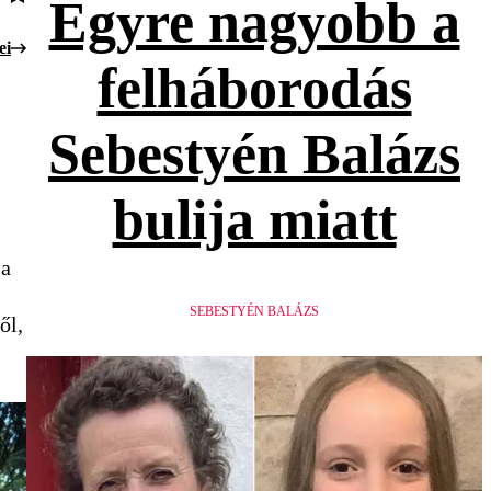
Egyre nagyobb a
ei
felháborodás
Sebestyén Balázs
bulija miatt
 a
SEBESTYÉN BALÁZS
ől,