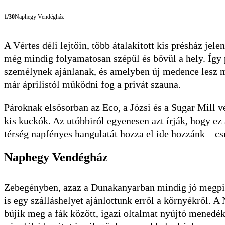
1/30
Naphegy Vendégház
A Vértes déli lejtőin, több átalakított kis présház jele
még mindig folyamatosan szépül és bővül a hely. Így
személynek ajánlanak, és amelyben új medence lesz 
már áprilistól működni fog a privát szauna.
Pároknak elsősorban az Eco, a Józsi és a Sugar Mill 
kis kuckók. Az utóbbiról egyenesen azt írják, hogy ez
térség napfényes hangulatát hozza el ide hozzánk – c
Naphegy Vendégház
Zebegényben, azaz a Dunakanyarban mindig jó megpih
is egy szálláshelyet ajánlottunk erről a környékről.
bújik meg a fák között, igazi oltalmat nyújtó menedék