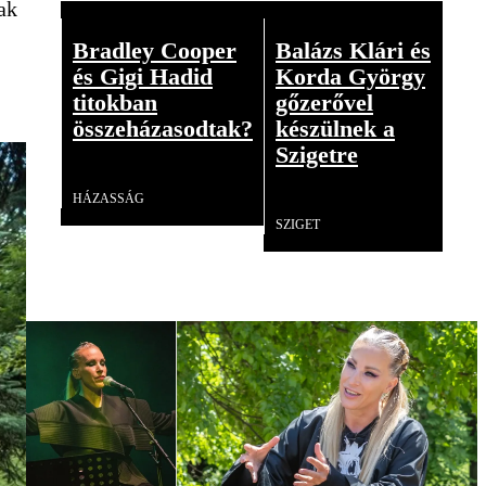
ak
Bradley Cooper
Balázs Klári és
és Gigi Hadid
Korda György
titokban
gőzerővel
összeházasodtak?
készülnek a
Szigetre
Videó
HÁZASSÁG
Videó
SZIGET