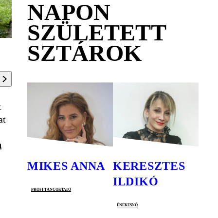
NAPON
SZÜLETETT
SZTÁROK
t
at
n
MIKES ANNA
KERESZTES
ILDIKÓ
profi táncoktató
énekesnő