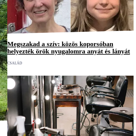
Megszakad a szív: közös koporsóban
helyezték örök nyugalomra anyát és lányát
CSALÁD