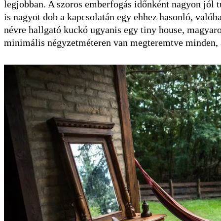
legjobban. A szoros emberfogás időnként nagyon jól t
is nagyot dob a kapcsolatán egy ehhez hasonló, valób
névre hallgató kuckó ugyanis egy tiny house, magyaro
minimális négyzetméteren van megteremtve minden, a