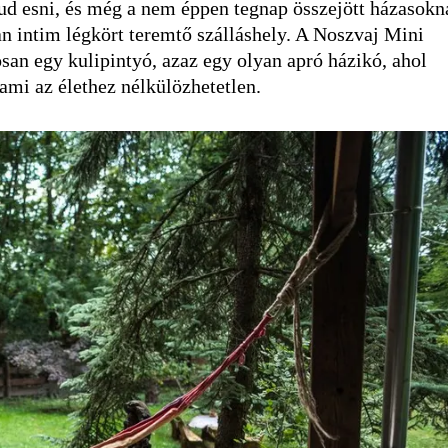
ud esni, és még a nem éppen tegnap összejött házasokn
an intim légkört teremtő szálláshely. A Noszvaj Mini
san egy kulipintyó, azaz egy olyan apró házikó, ahol
mi az élethez nélkülözhetetlen.