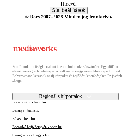
Hírlevél
Süti beállítások
© Bors 2007–2026 Minden jog fenntartva.
Portfóliónk minőségi tartalmat jelent minden olvasó számára. Egyedülálló
elérést, országos lefedettséget és változatos megjelenési lehetőséget biztosít.
Folyamatosan keressük az új irányokat és fejlődési lehetőségeket. Ez jövőnk
záloga.
Regionális hírportálok
Bács-Kiskun - baon.hu
Baranya - bama.hu
Békés - beol.hu
Borsod-Abaúj-Zemplén - boon.hu
Csongrád - delmagyar.hu