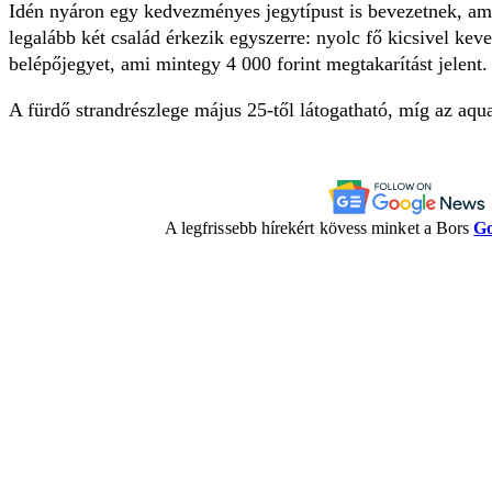
Idén nyáron egy kedvezményes jegytípust is bevezetnek, am
legalább két család érkezik egyszerre: nyolc fő kicsivel kev
belépőjegyet, ami mintegy 4 000 forint megtakarítást jelent.
A fürdő strandrészlege május 25-től látogatható, míg az aqua
A legfrissebb hírekért kövess minket a Bors
Go