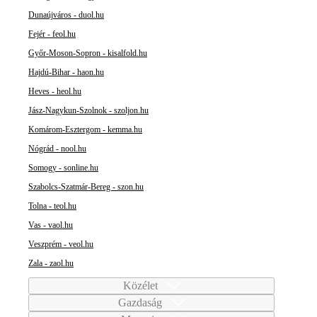
Dunaújváros - duol.hu
Fejér - feol.hu
Győr-Moson-Sopron - kisalfold.hu
Hajdú-Bihar - haon.hu
Heves - heol.hu
Jász-Nagykun-Szolnok - szoljon.hu
Komárom-Esztergom - kemma.hu
Nógrád - nool.hu
Somogy - sonline.hu
Szabolcs-Szatmár-Bereg - szon.hu
Tolna - teol.hu
Vas - vaol.hu
Veszprém - veol.hu
Zala - zaol.hu
Közélet
Gazdaság