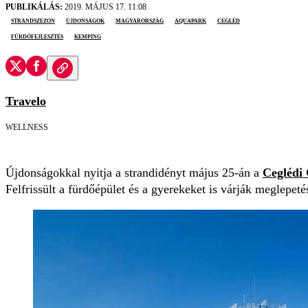
PUBLIKÁLÁS:
2019. MÁJUS 17. 11:08
strandszezon
újdonságok
Magyarország
aquapark
Cegléd
fürdőfejlesztés
kemping
Travelo
WELLNESS
Újdonságokkal nyitja a strandidényt május 25-án a
Ceglédi
Felfrissült a fürdőépület és a gyerekeket is várják meglepeté