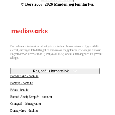
© Bors 2007–2026 Minden jog fenntartva.
Portfóliónk minőségi tartalmat jelent minden olvasó számára. Egyedülálló
elérést, országos lefedettséget és változatos megjelenési lehetőséget biztosít.
Folyamatosan keressük az új irányokat és fejlődési lehetőségeket. Ez jövőnk
záloga.
Regionális hírportálok
Bács-Kiskun - baon.hu
Baranya - bama.hu
Békés - beol.hu
Borsod-Abaúj-Zemplén - boon.hu
Csongrád - delmagyar.hu
Dunaújváros - duol.hu