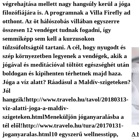
végrehajtása mellett nagy hangsúly kerül a jóga
filozófiájára is. A programnak a Villa Firefly ad
otthont. Az öt hálószobás villában egyszerre
összesen 12 vendéget tudnak fogadni, így
semmiképp sem kell a kurzusokon
túlzsúfoltságtól tartani. A cél, hogy nyugodt és
szép környezetben legyenek a vendégek, akik a
jógával és meditációval töltött egészséghét után
boldogan és kipihenten térhetnek majd haza.
Jóga a víz alatt? Ráadásul a Maldív-szigeteken?
Jól
hangzik!http://www.travelo.hu/tavol/20180313-
viz-alatti-joga-a-maldiv-
szigeteken.htmlMeneküljön jóganyaralásba a
tél elől!http://www.travelo.hu/tura/20170131-
joganyaralas.html10 egyszerű wellnesstipp,
A h