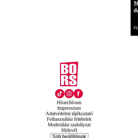
M
d
P
Hírarchívum
Impresszum
Adatvédelmi tájékoztató
Felhasználási feltételek
Moderálási szabályzat
Hírlevél
Süti beállítások