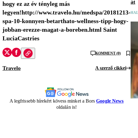
át
hogy ez az év tényleg más
legyen!http://www.travelo.hu/medspa/20181213-
HAL
spa-10-konnyen-betarthato-wellness-tipp-hogy-
jobban-erezze-magat-a-boreben.html Saint
LuciaCastries
KOMMENT (0)
Travelo
A szerző cikkei
A legfrissebb hírekért kövess minket a Bors
Google News
oldalán is!