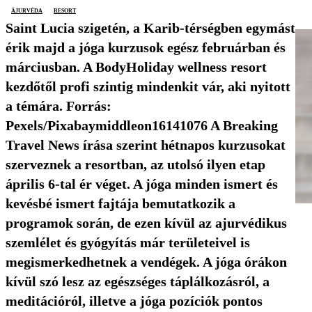
ájurvéda
resort
Saint Lucia szigetén, a Karib-térségben egymást
érik majd a jóga kurzusok egész februárban és
márciusban. A BodyHoliday wellness resort
kezdőtől profi szintig mindenkit vár, aki nyitott
a témára. Forrás:
Pexels/Pixabaymiddleon16141076 A Breaking
Travel News írása szerint hétnapos kurzusokat
szerveznek a resortban, az utolsó ilyen etap
április 6-tal ér véget. A jóga minden ismert és
kevésbé ismert fajtája bemutatkozik a
programok során, de ezen kívül az ajurvédikus
szemlélet és gyógyítás már területeivel is
megismerkedhetnek a vendégek. A jóga órákon
kívül szó lesz az egészséges táplálkozásról, a
meditációról, illetve a jóga pozíciók pontos