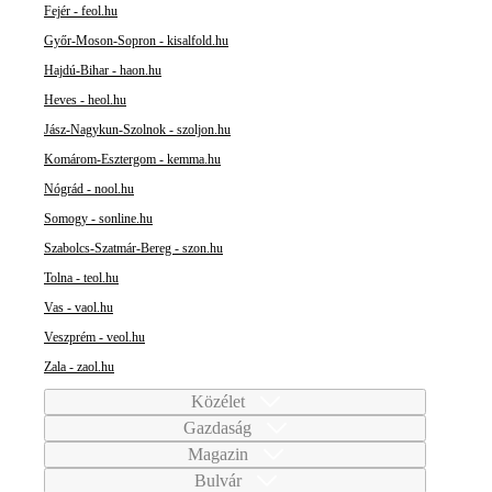
Fejér - feol.hu
Győr-Moson-Sopron - kisalfold.hu
Hajdú-Bihar - haon.hu
Heves - heol.hu
Jász-Nagykun-Szolnok - szoljon.hu
Komárom-Esztergom - kemma.hu
Nógrád - nool.hu
Somogy - sonline.hu
Szabolcs-Szatmár-Bereg - szon.hu
Tolna - teol.hu
Vas - vaol.hu
Veszprém - veol.hu
Zala - zaol.hu
Közélet
Gazdaság
Magazin
Bulvár