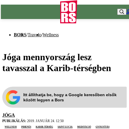
BORS
/
Travelo
/
Wellness
Jóga mennyország lesz
tavasszal a Karib-térségben
Itt állíthatja be, hogy a Google keresőben elsők
között legyen a Bors
JÓGA
PUBLIKÁLÁS:
2019. JANUÁR 24. 12:50
wellness
pihenés
Karib-térség
Saint Lucia
meditáció
gyógyítás