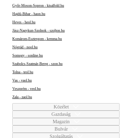
Győr-Moson-Sopron - kisalfold.hu
Hajdú-Bihar - haon.hu
Heves - heol.hu
Jász-Nagykun-Szolnok - szoljon.hu
Komárom-Esztergom - kemma.hu
Nógrád - nool.hu
Somogy - sonline.hu
Szabolcs-Szatmár-Bereg - szon.hu
Tolna - teol.hu
Vas - vaol.hu
Veszprém - veol.hu
Zala - zaol.hu
Közélet
Gazdaság
Magazin
Bulvár
Szolgáltatás