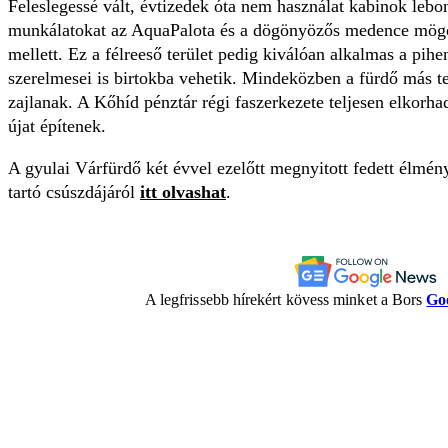
Feleslegessé vált, évtizedek óta nem használat kabinok lebo
munkálatokat az AquaPalota és a dögönyözős medence mögött
mellett. Ez a félreeső terület pedig kiválóan alkalmas a pih
szerelmesei is birtokba vehetik. Mindeközben a fürdő más ter
zajlanak. A Kőhíd pénztár régi faszerkezete teljesen elkorhadt
újat építenek.
A gyulai Várfürdő két évvel ezelőtt megnyitott fedett élmény
tartó csúszdájáról
itt olvashat
.
A legfrissebb hírekért kövess minket a Bors
Go