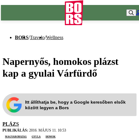
BORS
/
Travelo
/
Wellness
Napernyős, homokos plázst
kap a gyulai Várfürdő
Itt állíthatja be, hogy a Google keresőben elsők
között legyen a Bors
PLÁZS
PUBLIKÁLÁS:
2016. MÁJUS 11. 10:53
Magyarország
Gyula
homok