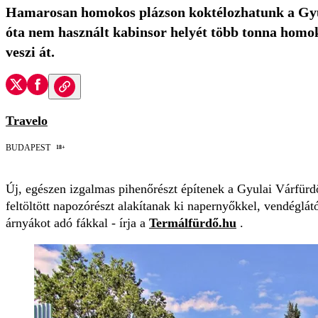
Hamarosan homokos plázson koktélozhatunk a Gyu
óta nem használt kabinsor helyét több tonna homo
veszi át.
Travelo
18+
BUDAPEST
Új, egészen izgalmas pihenőrészt építenek a Gyulai Várfürd
feltöltött napozórészt alakítanak ki napernyőkkel, vendéglát
árnyákot adó fákkal - írja a
Termálfürdő.hu
.