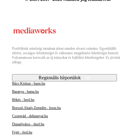
Portfóliónk minőségi tartalmat jelent minden olvasó számára. Egyedülálló
elérést, országos lefedettséget és változatos megjelenési lehetőséget biztosít.
Folyamatosan keressük az új irányokat és fejlődési lehetőségeket. Ez jövőnk
záloga.
Regionális hírportálok
Bács-Kiskun - baon.hu
Baranya - bama.hu
Békés - beol.hu
Borsod-Abaúj-Zemplén - boon.hu
Csongrád - delmagyar.hu
Dunaújváros - duol.hu
Fejér - feol.hu