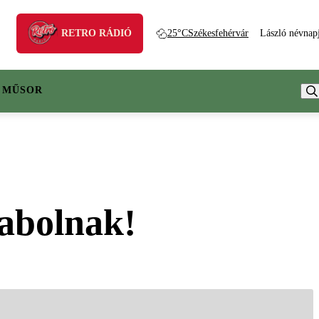
RETRO RÁDIÓ
25°C
Székesfehérvár
László névnap
 MŰSOR
rabolnak!