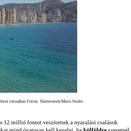
nidorm városában Forrás: Shutterstock/Maxx-Studio
n 12 millió fontot veszítettek a nyaralási csalások
ókat mind óvatosan kell kezelni, ha
külföldre
szeretnél