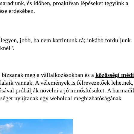
maradjunk, és időben, proaktívan lépéseket tegyünk a
lése érdekében.
 legyen, jobb, ha nem kattintunk rá; inkább forduljunk
knél".
ne bízzanak meg a vállalkozásokban és a
közösségi méd
dalaik vannak. A vélemények is félrevezetőek lehetnek,
tásával próbálják növelni a jó minősítésüket. A harmadi
etőséget nyújtanak egy weboldal megbízhatóságának