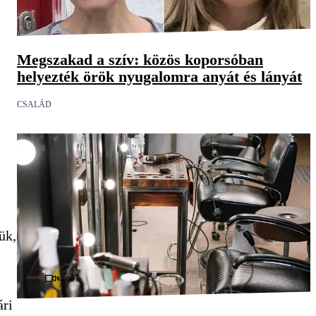
Megszakad a szív: közös koporsóban
helyezték örök nyugalomra anyát és lányát
CSALÁD
ük,
Videó
ári