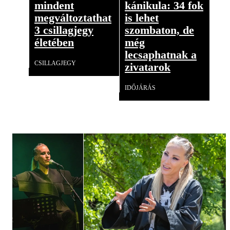
mindent
kánikula: 34 fok
megváltoztathat
is lehet
3 csillagjegy
szombaton, de
életében
még
lecsaphatnak a
CSILLAGJEGY
zivatarok
IDŐJÁRÁS