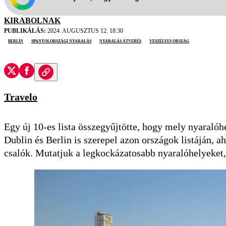
KIRABOLNAK
PUBLIKÁLÁS:
2024. AUGUSZTUS 12. 18:30
Berlin
spanyolországi nyaralás
nyaralás átverés
veszélyes ország
Travelo
Egy új 10-es lista összegyűjtötte, hogy mely nyaraló
Dublin és Berlin is szerepel azon országok listáján, a
csalók. Mutatjuk a legkockázatosabb nyaralóhelyeket,