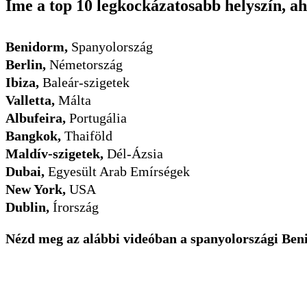
Íme a top 10 legkockázatosabb helyszín, ah
Benidorm,
Spanyolország
Berlin,
Németország
Ibiza,
Baleár-szigetek
Valletta,
Málta
Albufeira,
Portugália
Bangkok,
Thaiföld
Maldív-szigetek,
Dél-Ázsia
Dubai,
Egyesült Arab Emírségek
New York,
USA
Dublin,
Írország
Nézd meg az alábbi videóban a spanyolországi Benid