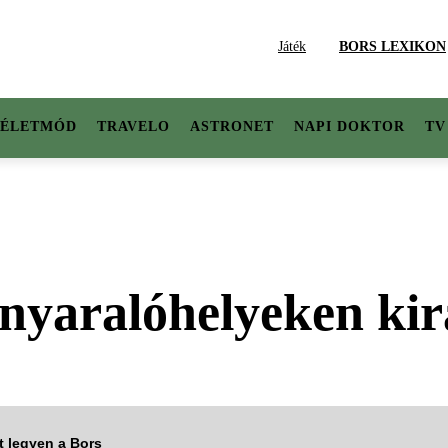
Játék
BORS LEXIKON
ÉLETMÓD
TRAVELO
ASTRONET
NAPI DOKTOR
TV
 nyaralóhelyeken ki
tt legyen a Bors