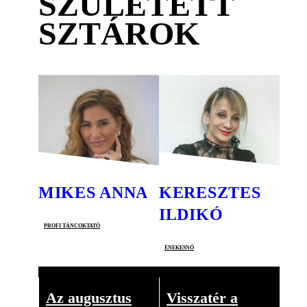
SZÜLETETT
SZTÁROK
MIKES ANNA
KERESZTES
ILDIKÓ
profi táncoktató
énekesnő
Az augusztus
Visszatér a