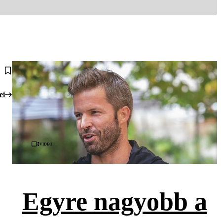
ei
Videó
Egyre nagyobb a