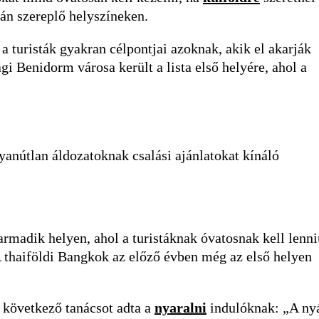
ján szereplő helyszíneken.
a turisták gyakran célpontjai azoknak, akik el akarják
i Benidorm városa került a lista első helyére, ahol a
anútlan áldozatoknak csalási ajánlatokat kínáló
rmadik helyen, ahol a turistáknak óvatosnak kell lenni
A thaiföldi Bangkok az előző évben még az első helyen
következő tanácsot adta a
nyaralni
indulóknak: „A ny