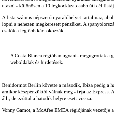
utazni - különösen a 10 legkockázatosabb úti cél listá
A lista számos népszerű nyaralóhelyet tartalmaz, ahol 
lopni a nehezen megkeresett pénzüket. A spanyolország
csalók a legtöbb kárt okozzák.
A Costa Blanca régióban ugyanis megugrottak a gy
weboldalak és hirdetések.
Benidormot Berlin követte a második, Ibiza pedig a ha
amikor készpénzüktől válnak meg -
írja
az Express. 
állt, de ezúttal a hatodik helyre esett vissza.
Vonny Gamot, a McAfee EMEA régiójának vezetője a 