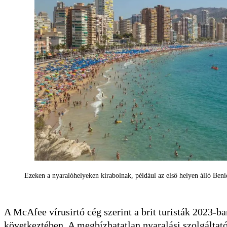
Ezeken a nyaralóhelyeken kirabolnak, például az első helyen álló Be
A McAfee vírusirtó cég szerint a brit turisták 2023-ba
következtében. A megbízhatatlan nyaralási szolgáltat