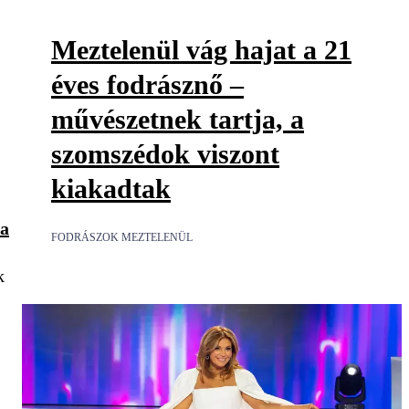
Meztelenül vág hajat a 21
éves fodrásznő –
művészetnek tartja, a
szomszédok viszont
kiakadtak
ia
FODRÁSZOK MEZTELENÜL
k