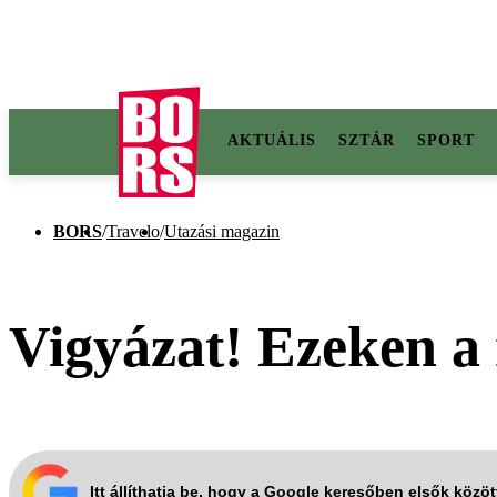
AKTUÁLIS
SZTÁR
SPORT
BORS
/
Travelo
/
Utazási magazin
Vigyázat! Ezeken a
Itt állíthatja be, hogy a Google keresőben elsők közö