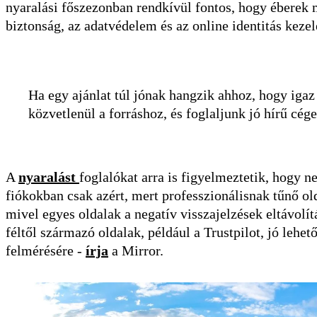
nyaralási főszezonban rendkívül fontos, hogy éberek 
biztonság, az adatvédelem és az online identitás keze
Ha egy ajánlat túl jónak hangzik ahhoz, hogy igaz
közvetlenül a forráshoz, és foglaljunk jó hírű cége
A
nyaralást
foglalókat arra is figyelmeztetik, hogy 
fiókokban csak azért, mert professzionálisnak tűnő ol
mivel egyes oldalak a negatív visszajelzések eltávolí
féltől származó oldalak, például a Trustpilot, jó leh
felmérésére -
írja
a Mirror.