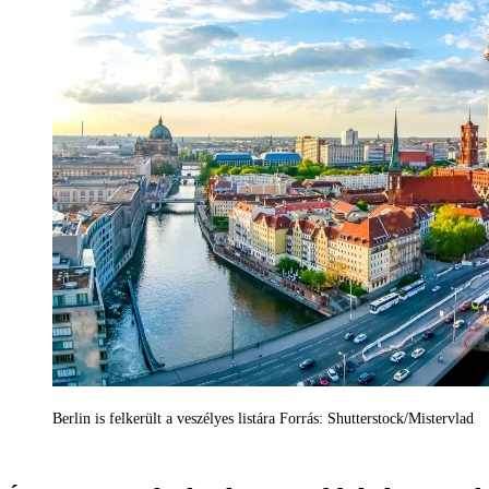
Berlin is felkerült a veszélyes listára Forrás: Shutterstock/Mistervlad