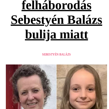
felháborodás
Sebestyén Balázs
bulija miatt
SEBESTYÉN BALÁZS