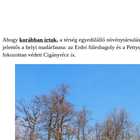
Ahogy
korábban írtuk,
a térség egyedülálló növénytársulás
jelentős a helyi madárfauna: az Erdei fülesbagoly és a Petty
fokozottan védett Cigányréce is.