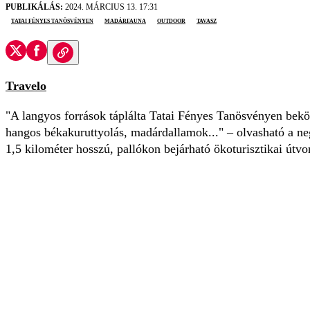
PUBLIKÁLÁS:
2024. MÁRCIUS 13. 17:31
Tatai Fényes Tanösvényen
madárfauna
outdoor
tavasz
Travelo
"A langyos források táplálta Tatai Fényes Tanösvényen bekös
hangos békakuruttyolás, madárdallamok..." – olvasható a n
1,5 kilométer hosszú, pallókon bejárható ökoturisztikai útvo