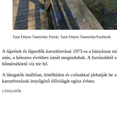
Tatai Fényes Tanösvény Forrás: Tatai Fényes Tanösvény/Facebook
A láprétek és láperdők karsztforrásai 1973-ra a bányászat mi
után, a kétezres években ismét megindultak. A forrásokból
hőmérsékletű víz tör fel.
A látogatók önállóan, kötélhídon és csónakkal járhatják be a
karsztforrások lenyűgöző élővilágát egész évben.
LÁTOGATÓK