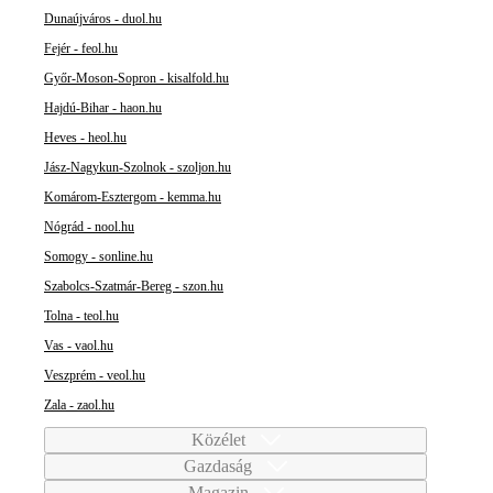
Dunaújváros - duol.hu
Fejér - feol.hu
Győr-Moson-Sopron - kisalfold.hu
Hajdú-Bihar - haon.hu
Heves - heol.hu
Jász-Nagykun-Szolnok - szoljon.hu
Komárom-Esztergom - kemma.hu
Nógrád - nool.hu
Somogy - sonline.hu
Szabolcs-Szatmár-Bereg - szon.hu
Tolna - teol.hu
Vas - vaol.hu
Veszprém - veol.hu
Zala - zaol.hu
Közélet
Gazdaság
Magazin