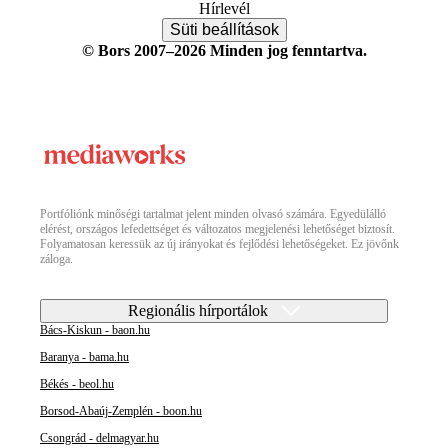
Hírlevél
Süti beállítások
© Bors 2007–2026 Minden jog fenntartva.
Portfóliónk minőségi tartalmat jelent minden olvasó számára. Egyedülálló
elérést, országos lefedettséget és változatos megjelenési lehetőséget biztosít.
Folyamatosan keressük az új irányokat és fejlődési lehetőségeket. Ez jövőnk
záloga.
Regionális hírportálok
Bács-Kiskun - baon.hu
Baranya - bama.hu
Békés - beol.hu
Borsod-Abaúj-Zemplén - boon.hu
Csongrád - delmagyar.hu