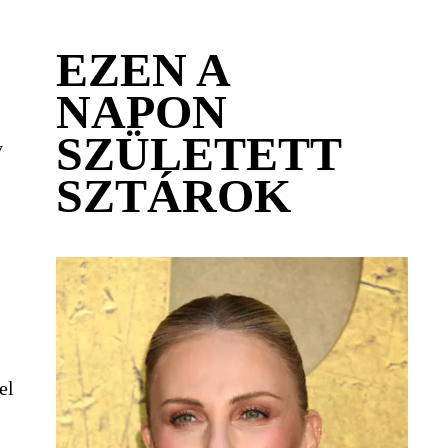
EZEN A
NAPON
SZÜLETETT
y
SZTÁROK
el