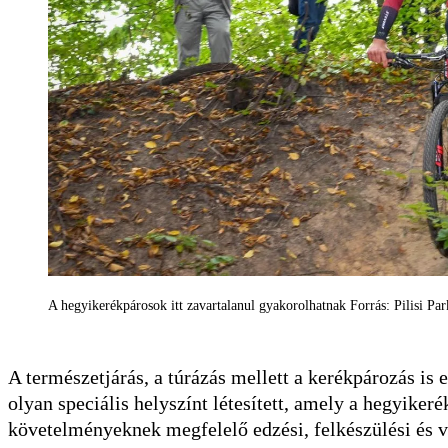
A hegyikerékpárosok itt zavartalanul gyakorolhatnak Forrás: Pilisi Par
A természetjárás, a túrázás mellett a kerékpározás is 
olyan speciális helyszínt létesített, amely a hegyiker
követelményeknek megfelelő edzési, felkészülési és v