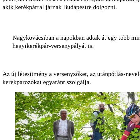
akik kerékpárral járnak Budapestre dolgozni.
Nagykovácsiban a napokban adtak át egy több min
hegyikerékpár-versenypályát is.
Az új létesítmény a versenyzőket, az utánpótlás-nevel
kerékpározókat egyaránt szolgálja.