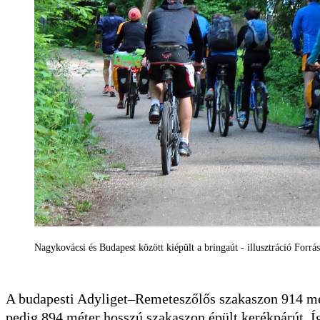
Nagykovácsi és Budapest között kiépült a bringaút - illusztráció For
A budapesti Adyliget–Remeteszőlős szakaszon 914 m
pedig 894 méter hosszú szakaszon épült kerékpárút. Í