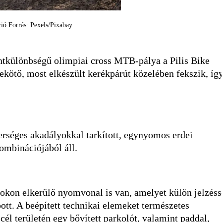
ció Forrás: Pexels/Pixabay
intkülönbségű olimpiai cross MTB-pálya a Pilis Bike
ekötő, most elkészült kerékpárút közelében fekszik, íg
erséges akadályokkal tarkított, egynyomos erdei
ombinációjából áll.
okon elkerülő nyomvonal is van, amelyet külön jelzéss
apott. A beépített technikai elemeket természetes
-cél területén egy bővített parkolót, valamint paddal,