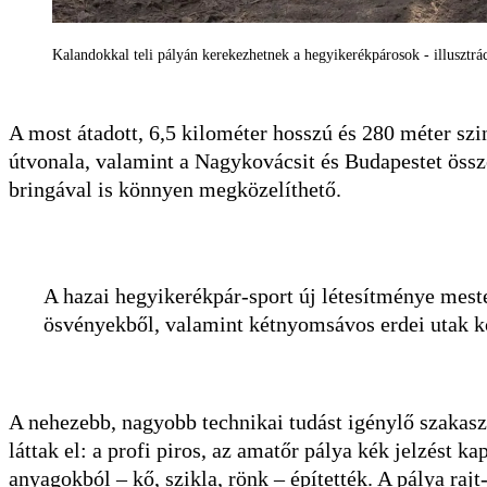
Kalandokkal teli pályán kerekezhetnek a hegyikerékpárosok - illusztrá
A most átadott, 6,5 kilométer hosszú és 280 méter sz
útvonala, valamint a Nagykovácsit és Budapestet össz
bringával is könnyen megközelíthető.
A hazai hegyikerékpár-sport új létesítménye mest
ösvényekből, valamint kétnyomsávos erdei utak k
A nehezebb, nagyobb technikai tudást igénylő szakasz
láttak el: a profi piros, az amatőr pálya kék jelzést k
anyagokból – kő, szikla, rönk – építették. A pálya rajt