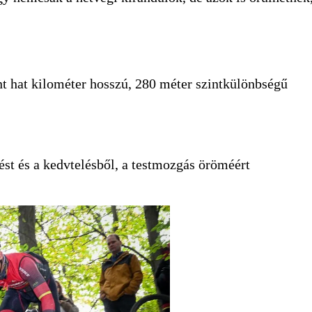
t hat kilométer hosszú, 280 méter szintkülönbségű
ést és a kedvtelésből, a testmozgás öröméért