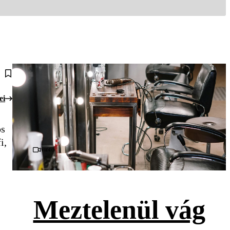
ei
os
i,
Videó
Meztelenül vág