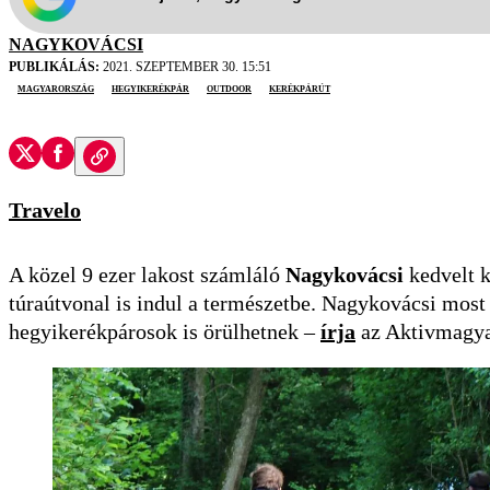
NAGYKOVÁCSI
PUBLIKÁLÁS:
2021. SZEPTEMBER 30. 15:51
Magyarország
hegyikerékpár
outdoor
kerékpárút
Travelo
A közel 9 ezer lakost számláló
Nagykovácsi
kedvelt k
túraútvonal is indul a természetbe. Nagykovácsi most k
hegyikerékpárosok is örülhetnek –
írja
az Aktivmagya