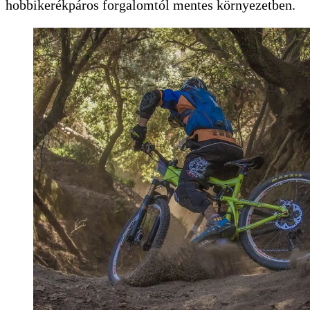
hobbikerékpáros forgalomtól mentes környezetben.