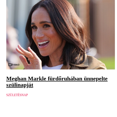
Videó
Meghan Markle fürdőruhában ünnepelte
szülinapját
SZÜLETÉSNAP