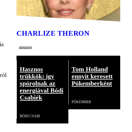
CHARLIZE THERON
ás
színésznő
Hasznos
Tom Holland
ról
trükkök: így
ennyit keresett
spórolnak az
Pókemberként
energiával Bódi
Videó
Csabiék
PÓKEMBER
Videó
BÓDI CSABI