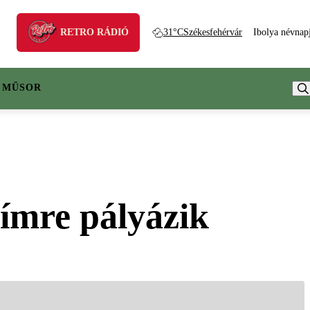
RETRO RÁDIÓ
31°C
Székesfehérvár
Ibolya névnap
 MŰSOR
ímre pályázik