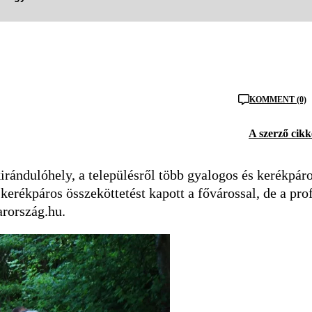
KOMMENT (0)
A szerző cikk
irándulóhely, a településről több gyalogos és kerékpár
erékpáros összeköttetést kapott a fővárossal, de a prof
rország.hu.