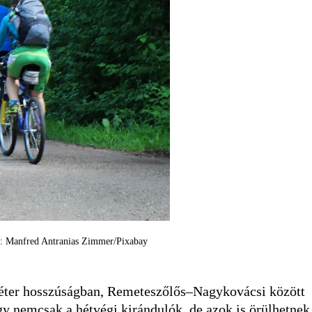
rás: Manfred Antranias Zimmer/Pixabay
éter hosszúságban, Remeteszőlős–Nagykovácsi között
gy nemcsak a hétvégi kirándulók, de azok is örülhetnek