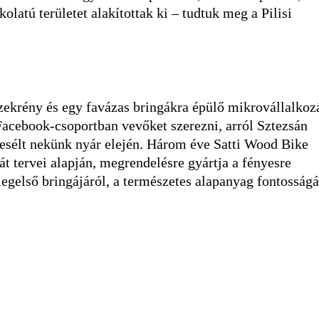
kolatú területet alakítottak ki – tudtuk meg a Pilisi
zekrény és egy favázas bringákra épülő mikrovállalkoz
 Facebook-csoportban vevőket szerezni, arról Sztezsán
mesélt nekünk nyár elején. Három éve Satti Wood Bike
át tervei alapján, megrendelésre gyártja a fényesre
legelső bringájáról, a természetes alapanyag fontosságá