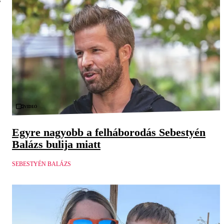
Videó
Egyre nagyobb a felháborodás Sebestyén
Balázs bulija miatt
SEBESTYÉN BALÁZS