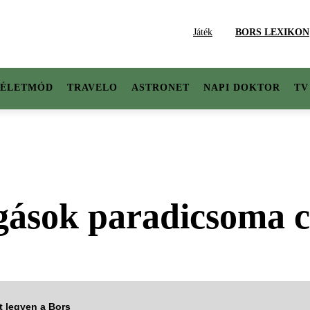
Játék
BORS LEXIKON
ÉLETMÓD
TRAVELO
ASTRONET
NAPI DOKTOR
TV
gások paradicsoma c
tt legyen a Bors