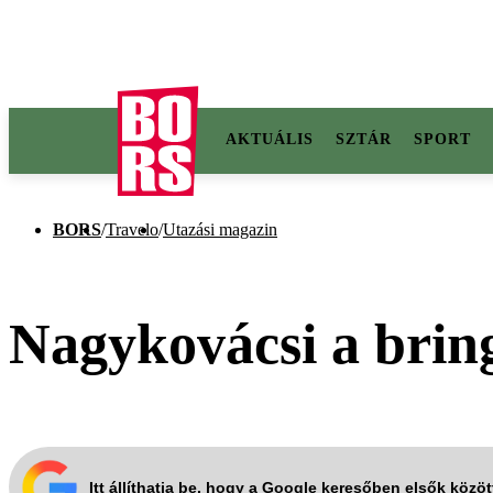
AKTUÁLIS
SZTÁR
SPORT
BORS
/
Travelo
/
Utazási magazin
Nagykovácsi a brin
Itt állíthatja be, hogy a Google keresőben elsők közö