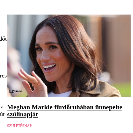
dőt
n
res
Videó
 a
Meghan Markle fürdőruhában ünnepelte
szülinapját
út
SZÜLETÉSNAP