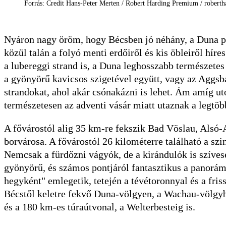
Forrás: Credit Hans-Peter Merten / Robert Harding Premium / robert
Nyáron nagy öröm, hogy Bécsben jó néhány, a Duna pa
közül talán a folyó menti erdőiről és kis öbleiről híre
a lubereggi strand is, a Duna leghosszabb természete
a gyönyörű kavicsos szigetével együtt, vagy az Aggsb
strandokat, ahol akár csónakázni is lehet. Ám amíg u
természetesen az adventi vásár miatt utaznak a legtö
A fővárostól alig 35 km-re fekszik Bad Vöslau, Alsó-
borvárosa. A fővárostól 26 kilométerre található a sz
Nemcsak a fürdőzni vágyók, de a kirándulók is szíves
gyönyörű, és számos pontjáról fantasztikus a panorá
hegyként" emlegetik, tetején a tévétoronnyal és a fri
Bécstől keletre fekvő Duna-völgyen, a Wachau-völgybe
és a 180 km-es túraútvonal, a Welterbesteig is.