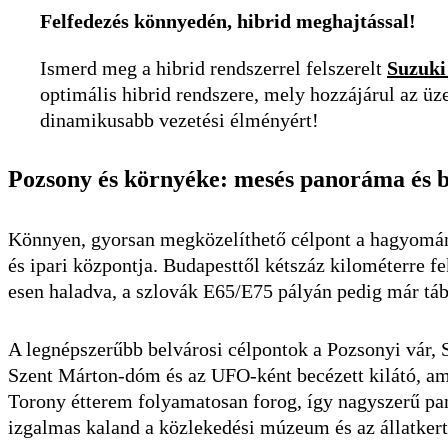
Felfedezés könnyedén, hibrid meghajtással!
Ismerd meg a hibrid rendszerrel felszerelt
Suzuki
optimális hibrid rendszere, mely hozzájárul az 
dinamikusabb vezetési élményért!
Pozsony és környéke: mesés panoráma és 
Könnyen, gyorsan megközelíthető célpont a hagyomány
és ipari központja. Budapesttől kétszáz kilométerre fek
esen haladva, a szlovák E65/E75 pályán pedig már tábla
A legnépszerűbb belvárosi célpontok a Pozsonyi vár,
Szent Márton-dóm és az UFO-ként becézett kilátó, am
Torony étterem folyamatosan forog, így nagyszerű pa
izgalmas kaland a közlekedési múzeum és az állatkert,