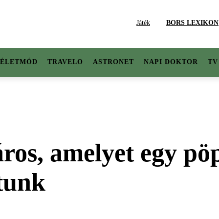
Játék
BORS LEXIKON
ÉLETMÓD
TRAVELO
ASTRONET
NAPI DOKTOR
TV
os, amelyet egy pöp
tunk