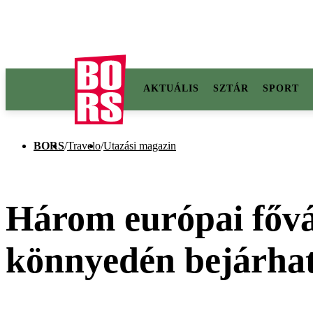
AKTUÁLIS
SZTÁR
SPORT
BORS
/
Travelo
/
Utazási magazin
Három európai fővár
könnyedén bejárha