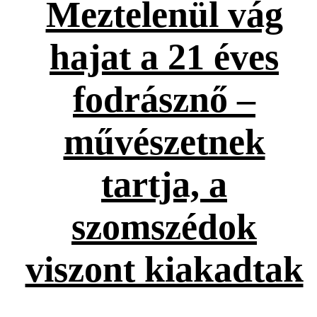
Meztelenül vág
hajat a 21 éves
fodrásznő –
művészetnek
tartja, a
szomszédok
viszont kiakadtak