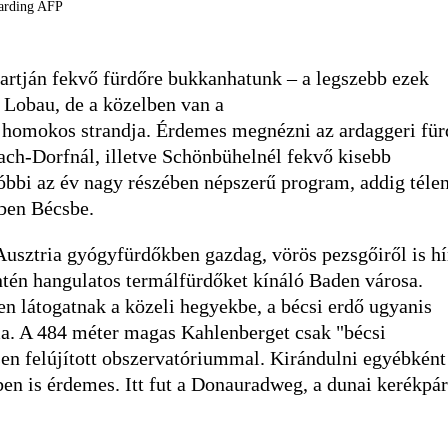
harding AFP
rtján fekvő fürdőre bukkanhatunk – a legszebb ezek
s Lobau, de a közelben van a
s homokos strandja. Érdemes megnézni az ardaggeri für
ach-Dorfnál, illetve Schönbühelnél fekvő kisebb
tóbbi az év nagy részében népszerű program, addig téle
bben Bécsbe.
Ausztria gyógyfürdőkben gazdag, vörös pezsgőiről is hí
intén hangulatos termálfürdőket kínáló Baden városa.
en látogatnak a közeli hegyekbe, a bécsi erdő ugyanis
ma. A 484 méter magas Kahlenberget csak "bécsi
ssen felújított obszervatóriummal. Kirándulni egyébként
n is érdemes. Itt fut a Donauradweg, a dunai kerékpár