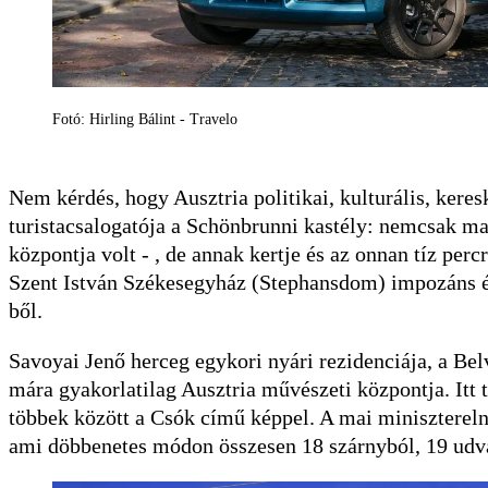
Fotó: Hirling Bálint - Travelo
Nem kérdés, hogy Ausztria politikai, kulturális, kere
turistacsalogatója a Schönbrunni kastély: nemcsak mag
központja volt - , de annak kertje és az onnan tíz perc
Szent István Székesegyház (Stephansdom) impozáns é
ből.
Savoyai Jenő herceg egykori nyári rezidenciája, a Bel
mára gyakorlatilag Ausztria művészeti központja. Itt 
többek között a Csók című képpel. A mai minisztereln
ami döbbenetes módon összesen 18 szárnyból, 19 udva