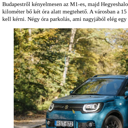
Budapestről kényelmesen az M1-es, majd Hegyeshalomt
kilométer bő két óra alatt megtehető. A városban a 15 
kell kérni. Négy óra parkolás, ami nagyjából elég egy 