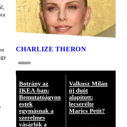
l,
óra
CHARLIZE THERON
en
agy
színésznő
Botrány az
Valkusz Milán
IKEA-ban:
új duót
Bemutatóágyon
alapított:
estek
lecserélte
7
egymásnak a
Marics Petit?
szerelmes
Videó
vásárlók a