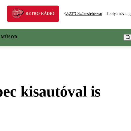
RETRO RÁDIÓ
23°C
Székesfehérvár
Ibolya névnap
 MŰSOR
ec kisautóval is