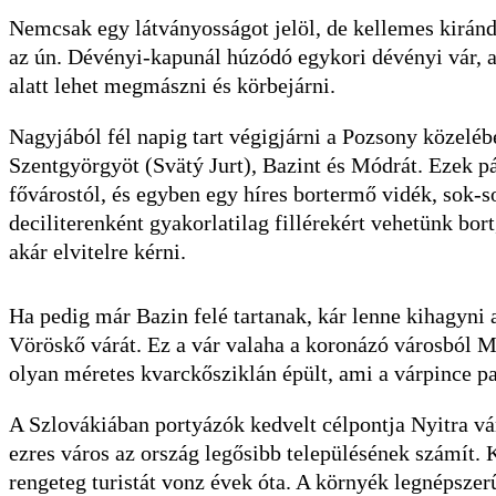
Nemcsak egy látványosságot jelöl, de kellemes kirándu
az ún. Dévényi-kapunál húzódó egykori dévényi vár, am
alatt lehet megmászni és körbejárni.
Nagyjából fél napig tart végigjárni a Pozsony közeléb
Szentgyörgyöt (Svätý Jurt), Bazint és Módrát. Ezek pá
fővárostól, és egyben egy híres bortermő vidék, sok-s
deciliterenként gyakorlatilag fillérekért vehetünk bort
akár elvitelre kérni.
Ha pedig már Bazin felé tartanak, kár lenne kihagyni
Vöröskő várát. Ez a vár valaha a koronázó városból Mo
olyan méretes kvarckősziklán épült, ami a várpince pa
A Szlovákiában portyázók kedvelt célpontja Nyitra vá
ezres város az ország legősibb településének számít. 
rengeteg turistát vonz évek óta. A környék legnépsze