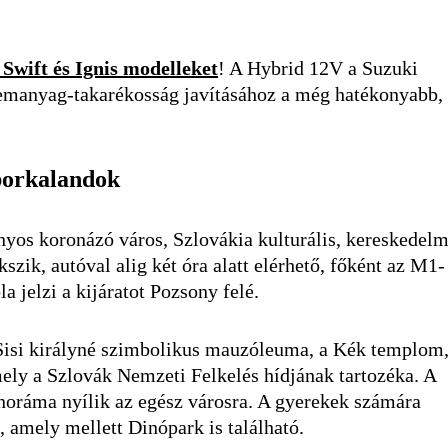
 Swift és Ignis modelleket
! A Hybrid 12V a Suzuki
üzemanyag-takarékosság javításához a még hatékonyabb,
borkalandok
os koronázó város, Szlovákia kulturális, kereskedelm
szik, autóval alig két óra alatt elérhető, főként az M1-
 jelzi a kijáratot Pozsony felé.
 Sisi királyné szimbolikus mauzóleuma, a Kék templom,
ely a Szlovák Nemzeti Felkelés hídjának tartozéka. A
noráma nyílik az egész városra. A gyerekek számára
 amely mellett Dinópark is található.