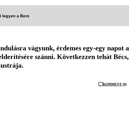
tt legyen a Bors
rándulásra vágyunk, érdemes egy-egy napot a
lderítésére szánni. Következzen tehát Bécs,
ustrája.
KOMMENT (0)