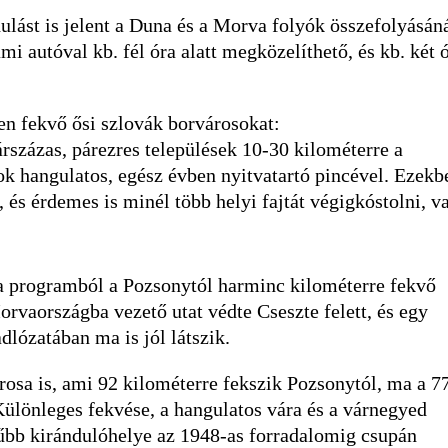
lást is jelent a Duna és a Morva folyók összefolyásáná
i autóval kb. fél óra alatt megközelíthető, és kb. két 
en fekvő ősi szlovák borvárosokat:
rszázas, párezres települések 10-30 kilométerre a
ok hangulatos, egész évben nyitvatartó pincével. Ezekb
, és érdemes is minél több helyi fajtát végigkóstolni, v
 a programból a Pozsonytól harminc kilométerre fekvő
rvaországba vezető utat védte Cseszte felett, és egy
dlózatában ma is jól látszik.
rosa is, ami 92 kilométerre fekszik Pozsonytól, ma a 7
Különleges fekvése, a hangulatos vára és a várnegyed
rűbb kirándulóhelye az 1948-as forradalomig csupán