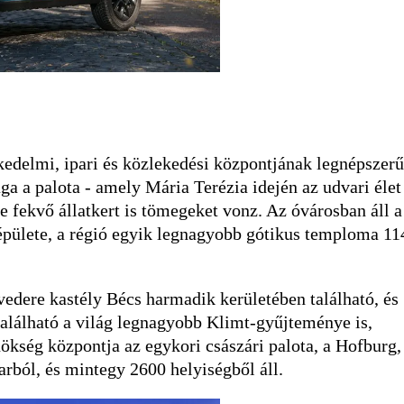
skedelmi, ipari és közlekedési központjának legnépszer
a a palota - amely Mária Terézia idején az udvari élet
re fekvő állatkert is tömegeket vonz. Az óvárosban áll a
pülete, a régió egyik legnagyobb gótikus temploma 11
vedere kastély Bécs harmadik kerületében található, és
található a világ legnagyobb Klimt-gyűjteménye is,
ökség központja az egykori császári palota, a Hofburg,
rból, és mintegy 2600 helyiségből áll.