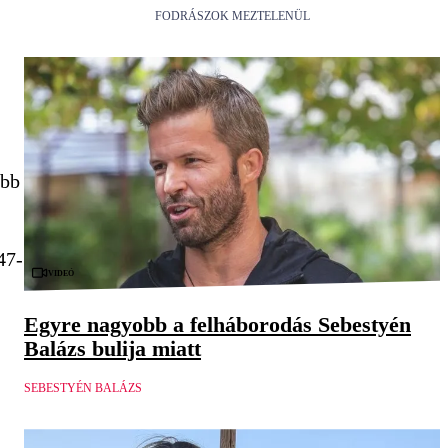
FODRÁSZOK MEZTELENÜL
űbb
47-
Videó
Egyre nagyobb a felháborodás Sebestyén
Balázs bulija miatt
SEBESTYÉN BALÁZS