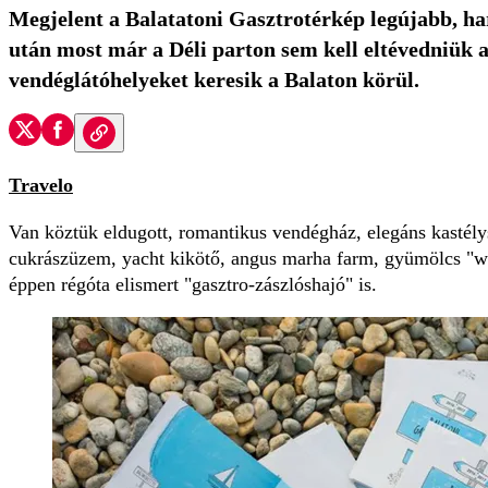
Megjelent a Balatatoni Gasztrotérkép legújabb, ha
után most már a Déli parton sem kell eltévedniük 
vendéglátóhelyeket keresik a Balaton körül.
Travelo
Van köztük eldugott, romantikus vendégház, elegáns kastély
cukrászüzem, yacht kikötő, angus marha farm, gyümölcs "w
éppen régóta elismert "gasztro-zászlóshajó" is.