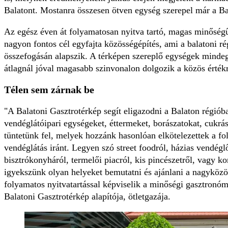
Balatont. Mostanra összesen ötven egység szerepel már a Ba
Az egész éven át folyamatosan nyitva tartó, magas minőségű
nagyon fontos cél egyfajta közösségépítés, ami a balatoni r
összefogásán alapszik. A térképen szereplő egységek mindeg
átlagnál jóval magasabb szinvonalon dolgozik a közös érték
Télen sem zárnak be
"A Balatoni Gasztrotérkép segít eligazodni a Balaton régió
vendéglátóipari egységeket, éttermeket, borászatokat, cukrá
tüntetünk fel, melyek hozzánk hasonlóan elkötelezettek a 
vendéglátás iránt. Legyen szó street foodról, házias vendégl
bisztrókonyháról, termelői piacról, kis pincészetről, vagy k
igyekszünk olyan helyeket bemutatni és ajánlani a nagyköz
folyamatos nyitvatartással képviselik a minőségi gasztronómi
Balatoni Gasztrotérkép alapítója, ötletgazája.