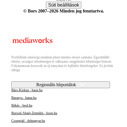
Süti beállítások
© Bors 2007–2026 Minden jog fenntartva.
Portfóliónk minőségi tartalmat jelent minden olvasó számára. Egyedülálló
elérést, országos lefedettséget és változatos megjelenési lehetőséget biztosít.
Folyamatosan keressük az új irányokat és fejlődési lehetőségeket. Ez jövőnk
záloga.
Regionális hírportálok
Bács-Kiskun - baon.hu
Baranya - bama.hu
Békés - beol.hu
Borsod-Abaúj-Zemplén - boon.hu
Csongrád - delmagyar.hu