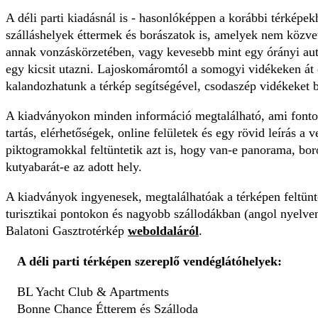
A déli parti kiadásnál is - hasonlóképpen a korábbi térképe
szálláshelyek éttermek és borászatok is, amelyek nem közve
annak vonzáskörzetében, vagy kevesebb mint egy órányi autó
egy kicsit utazni. Lajoskomáromtól a somogyi vidékeken át
kalandozhatunk a térkép segítségével, csodaszép vidékeket b
A kiadványokon minden információ megtalálható, ami fontos
tartás, elérhetőségek, online felületek és egy rövid leírás a 
piktogramokkal feltüntetik azt is, hogy van-e panorama, bo
kutyabarát-e az adott hely.
A kiadványok ingyenesek, megtalálhatóak a térképen feltünte
turisztikai pontokon és nagyobb szállodákban (angol nyelven 
Balatoni Gasztrotérkép
weboldaláról
.
A déli parti térképen szereplő vendéglátóhelyek:
BL Yacht Club & Apartments
Bonne Chance Étterem és Szálloda