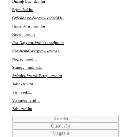
Dunaújváros - duol.hu
Fejér - feol.hu
Győr-Moson-Sopron - kisalfold.hu
Hajdú-Bihar - haon.hu
Heves - heol.hu
Jász-Nagykun-Szolnok - szoljon.hu
Komárom-Esztergom - kemma.hu
Nógrád - nool.hu
Somogy - sonline.hu
Szabolcs-Szatmár-Bereg - szon.hu
Tolna - teol.hu
Vas - vaol.hu
Veszprém - veol.hu
Zala - zaol.hu
Közélet
Gazdaság
Magazin