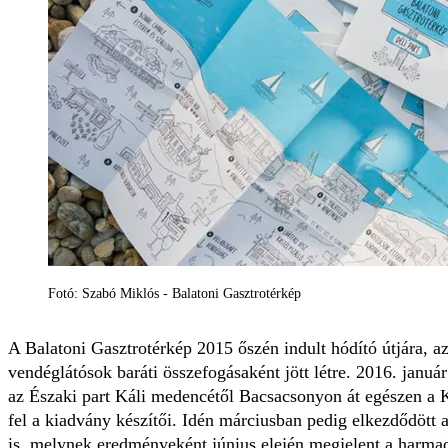
Fotó: Szabó Miklós - Balatoni Gasztrotérkép
A Balatoni Gasztrotérkép 2015 őszén indult hódító útjára, a
vendéglátósok baráti összefogásaként jött létre. 2016. január
az Északi part Káli medencétől Bacsacsonyon át egészen a Ke
fel a kiadvány készítői. Idén márciusban pedig elkezdődött 
is, melynek eredményeként június elején megjelent a harmadik