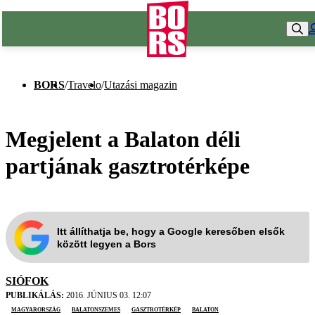
BORS
/
Travelo
/
Utazási magazin
Megjelent a Balaton déli
partjának gasztrotérképe
Itt állíthatja be, hogy a Google keresőben elsők
között legyen a Bors
SIÓFOK
PUBLIKÁLÁS:
2016. JÚNIUS 03. 12:07
Magyarország
Balatonszemes
gasztrotérkép
Balaton