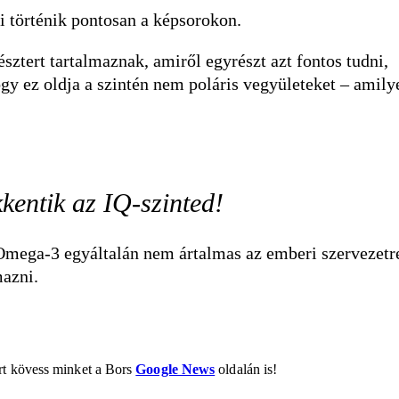
mi történik pontosan a képsorokon.
sztert tartalmaznak, amiről egyrészt azt fontos tudni,
gy ez oldja a szintén nem poláris vegyületeket – amily
kkentik az IQ-szinted!
z Omega-3 egyáltalán nem ártalmas az emberi szervezetr
mazni.
ért kövess minket a Bors
Google News
oldalán is!