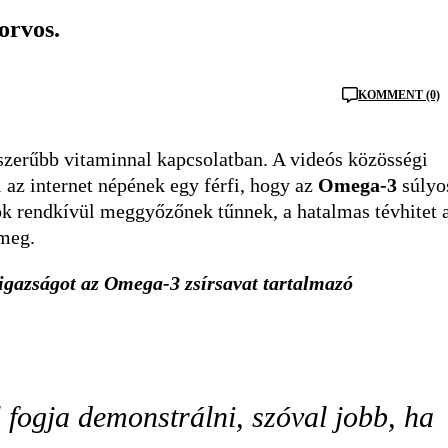
orvos.
KOMMENT (0)
pszerűbb vitaminnal kapcsolatban. A videós közösségi
 az internet népének egy férfi, hogy az
Omega-3
súlyo
ok rendkívül meggyőzőnek tűnnek, a hatalmas tévhitet 
meg.
ló igazságot az Omega-3 zsírsavat tartalmazó
l fogja demonstrálni, szóval jobb, ha