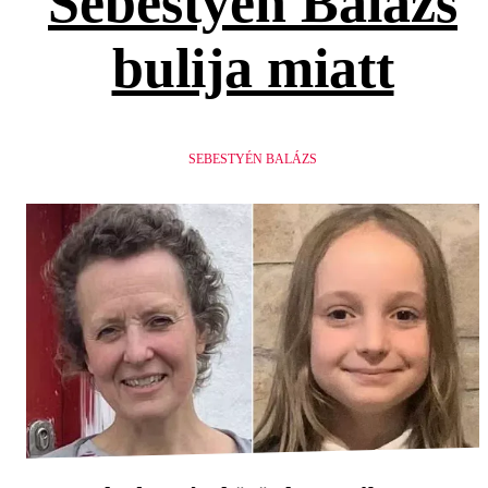
Sebestyén Balázs
bulija miatt
SEBESTYÉN BALÁZS