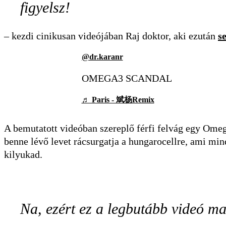
figyelsz!
– kezdi cinikusan videójában Raj doktor, aki ezután
s
@dr.karanr
OMEGA3 SCANDAL
♬ Paris - 斌杨Remix
A bemutatott videóban szereplő férfi felvág egy Omega
benne lévő levet rácsurgatja a hungarocellre, ami min
kilyukad.
Na, ezért ez a legbutább videó ma