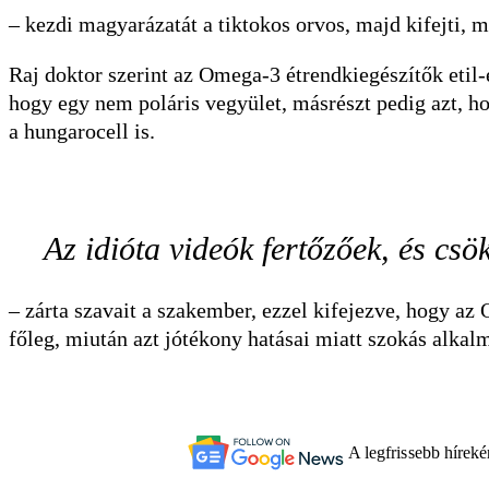
– kezdi magyarázatát a tiktokos orvos, majd kifejti, 
Raj doktor szerint az Omega-3 étrendkiegészítők etil-é
hogy egy nem poláris vegyület, másrészt pedig azt, ho
a hungarocell is.
Az idióta videók fertőzőek, és csö
– zárta szavait a szakember, ezzel kifejezve, hogy a
főleg, miután azt jótékony hatásai miatt szokás alkal
A legfrissebb hírek