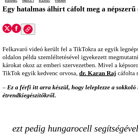
egészség
omega-3
igazság
vitamin
Egy hatalmas álhírt cáfolt meg a népszerű 
Felkavaró videó került fel a TikTokra az egyik legné
oldalon példa szemléltetésével igyekezett megmutatni
károkat okoz az emberi szervezetben. Mivel a képsor
TikTok egyik kedvenc orvosa,
dr. Karan Raj
cáfolta 
–
Ez a férfi itt arra készül, hogy leleplezze a sokko
étrendkiegészítőkről.
ezt pedig hungarocell segítségéve