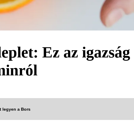
leplet: Ez az igazság
minról
tt legyen a Bors