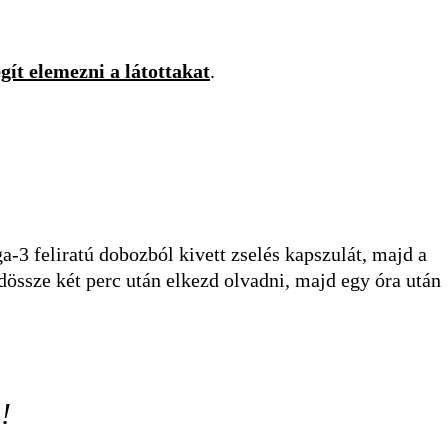
egít elemezni a látottakat
.
-3 feliratú dobozból kivett zselés kapszulát, majd a
dössze két perc után elkezd olvadni, majd egy óra után
!