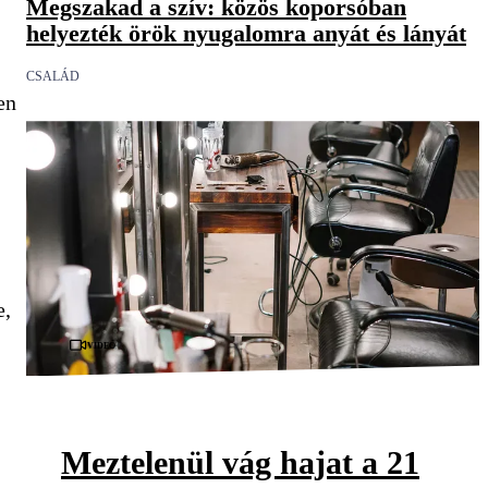
Megszakad a szív: közös koporsóban
helyezték örök nyugalomra anyát és lányát
CSALÁD
en
e,
Videó
Meztelenül vág hajat a 21