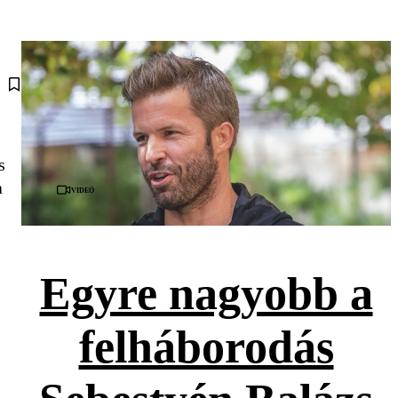
s
a
Videó
Egyre nagyobb a
felháborodás