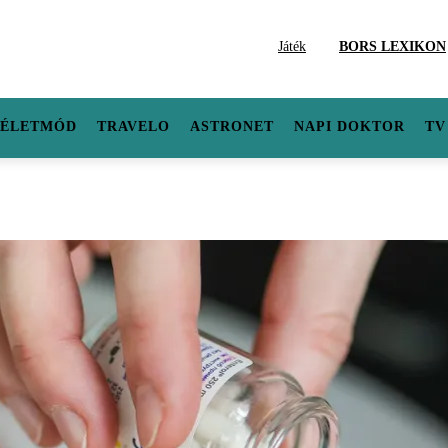
Játék
BORS LEXIKON
ÉLETMÓD
TRAVELO
ASTRONET
NAPI DOKTOR
TV