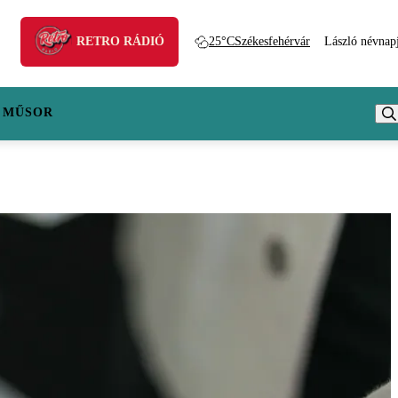
RETRO RÁDIÓ
25°C
Székesfehérvár
László névnap
 MŰSOR