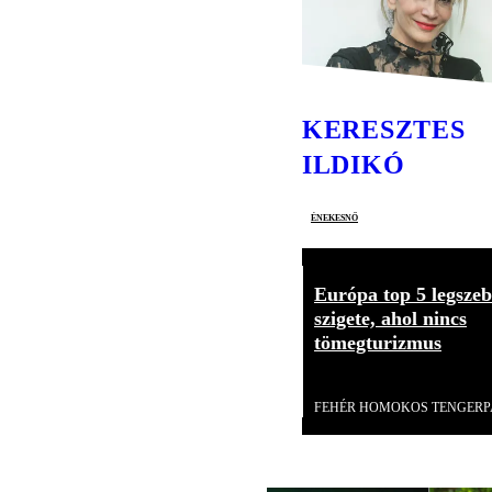
KERESZTES
ILDIKÓ
énekesnő
Európa top 5 legsze
szigete, ahol nincs
tömegturizmus
Videó
FEHÉR HOMOKOS TENGERP