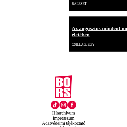
BALESET
Az augusztus mindent meg
életében
CSILLAGJEGY
Hírarchívum
Impresszum
Adatvédelmi tájékoztató