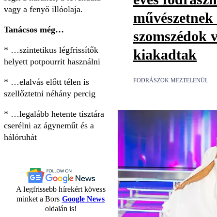
vagy a fenyő illóolaja.
művészetnek t
Tanácsos még…
szomszédok v
* …szintetikus légfrissítők
kiakadtak
helyett potpourrit használni
FODRÁSZOK MEZTELENÜL
* …elalvás előtt télen is
szellőztetni néhány percig
* …legalább hetente tisztára
cserélni az ágyneműt és a
hálóruhát
A legfrissebb hírekért kövess
minket a Bors
Google News
oldalán is!