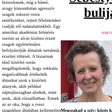
biztosítanak, míg a bántó,
bulij
avagy kimondottan agresszív
szagok sokszor rossz
emlékeinket, rejtett félelmeinket
csalják elő tudatalattinkból. Egy
amerikai akadémiai felmérés
SEBES
szerint az alvás közben érzett
szagok egyértelműen
befolyásolják álmaink tartalmát,
érzelmi töltését. A bizarrnak
tűnő kísérlet során
megállapították, hogy sokkalta
negatívabbnak értékelték
álmaikat azok a kísérleti
alanyok, akik például
záptojásszagban aludtak, mint
azok, akik rózsaillatban. Ennek
az az oka, hogy a rossz
szagokhoz általában kellemetlen
Megszakad a szív: közös 