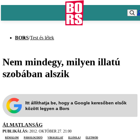
BORS
/
Test és lélek
Nem mindegy, milyen illatú
szobában alszik
Itt állíthatja be, hogy a Google keresőben elsők
között legyen a Bors
ÁLMATLANSÁG
PUBLIKÁLÁS:
2012. OKTÓBER 27. 21:00
rémálom
párologtató
virágillat
illóolaj
életmód