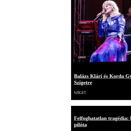
Videó
Balázs Klári és Korda G
Szigetre
SZIGET
Felfoghatatlan tragédia: 
pilóta