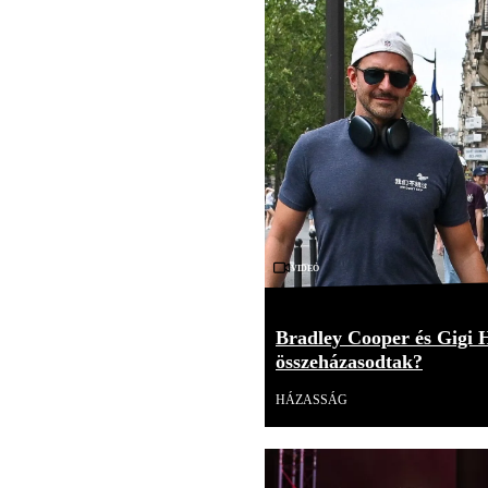
Videó
Bradley Cooper és Gigi 
összeházasodtak?
HÁZASSÁG