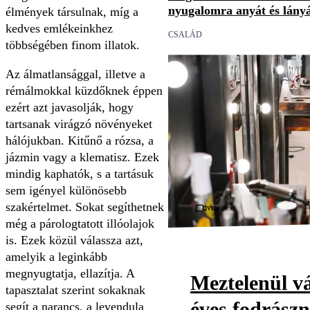
nyugalomra anyát és lány
élmények társulnak, míg a
kedves emlékeinkhez
CSALÁD
többségében finom illatok.
Az álmatlansággal, illetve a
rémálmokkal küzdőknek éppen
ezért azt javasolják, hogy
tartsanak virágzó növényeket
hálójukban. Kitűnő a rózsa, a
jázmin vagy a klematisz. Ezek
mindig kaphatók, s a tartásuk
sem igényel különösebb
szakértelmet. Sokat segíthetnek
Videó
még a párologtatott illóolajok
is. Ezek közül válassza azt,
amelyik a leginkább
megnyugtatja, ellazítja. A
Meztelenül vá
tapasztalat szerint sokaknak
éves fodrászn
segít a narancs, a levendula