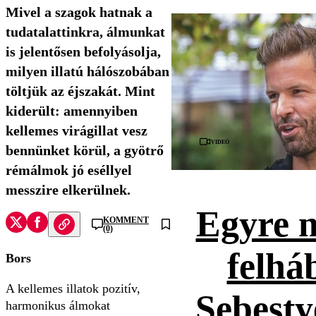
Mivel a szagok hatnak a
tudatalattinkra, álmunkat
is jelentősen befolyásolja,
milyen illatú hálószobában
töltjük az éjszakát. Mint
kiderült: amennyiben
kellemes virágillat vesz
Videó
bennünket körül, a gyötrő
rémálmok jó eséllyel
messzire elkerülnek.
Egyre 
KOMMENT
(0)
felhá
Bors
A kellemes illatok pozitív,
Sebesty
harmonikus álmokat