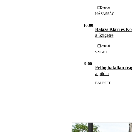
Videó
HÁZASSÁG
10:00
Balázs Klári és
Kor
a Szigetre
Videó
SZIGET
9:00
Felfoghatatlan tra
a pilóta
BALESET