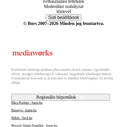
Felhasználási feltételek
Moderálási szabályzat
Hírlevél
Süti beállítások
© Bors 2007–2026 Minden jog fenntartva.
Portfóliónk minőségi tartalmat jelent minden olvasó számára. Egyedülálló
elérést, országos lefedettséget és változatos megjelenési lehetőséget biztosít.
Folyamatosan keressük az új irányokat és fejlődési lehetőségeket. Ez jövőnk
záloga.
Regionális hírportálok
Bács-Kiskun - baon.hu
Baranya - bama.hu
Békés - beol.hu
Borsod-Abaúj-Zemplén - boon.hu