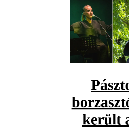
Pászt
borzaszt
került 