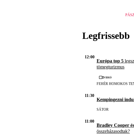
PÁS
Legfrissebb
12:00
Európa top 5
legsz
tömegturizmus
Videó
FEHÉR HOMOKOS TE
11:30
Kempingezni indul
SÁTOR
11:00
Bradley Cooper é
összeházasodtak?