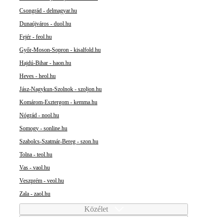
Csongrád - delmagyar.hu
Dunaújváros - duol.hu
Fejér - feol.hu
Győr-Moson-Sopron - kisalfold.hu
Hajdú-Bihar - haon.hu
Heves - heol.hu
Jász-Nagykun-Szolnok - szoljon.hu
Komárom-Esztergom - kemma.hu
Nógrád - nool.hu
Somogy - sonline.hu
Szabolcs-Szatmár-Bereg - szon.hu
Tolna - teol.hu
Vas - vaol.hu
Veszprém - veol.hu
Zala - zaol.hu
Közélet