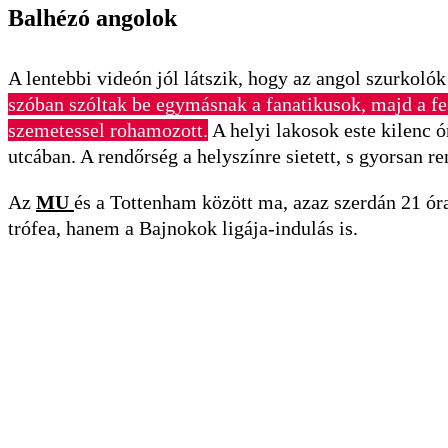
Balhézó angolok
A lentebbi videón jól látszik, hogy az angol szurkol
szóban szóltak be egymásnak a fanatikusok, majd a fes
szemetessel rohamozott.
A helyi lakosok este kilenc 
utcában. A rendőrség a helyszínre sietett, s gyorsan re
Az
MU
és a Tottenham között ma, azaz szerdán 21 ór
trófea, hanem a Bajnokok ligája-indulás is.