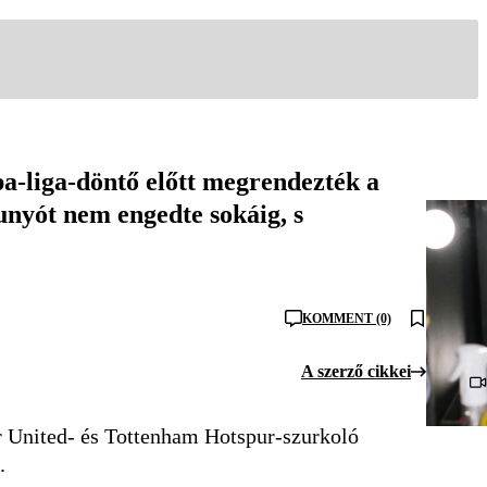
a-liga-döntő előtt megrendezték a
unyót nem engedte sokáig, s
KOMMENT (0)
A szerző cikkei
er United- és Tottenham Hotspur-szurkoló
k.