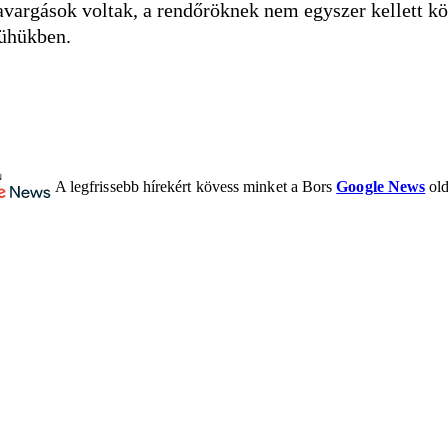
avargások voltak, a rendőröknek nem egyszer kellett kö
 dühükben.
A legfrissebb hírekért kövess minket a Bors
Google News
old