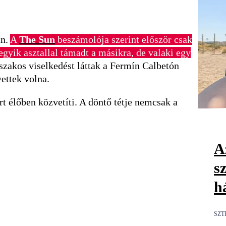
an.
A
The Sun
beszámolója szerint először csak
gyik asztallal támadt a másikra, de valaki egy
szakos viselkedést láttak a Fermín Calbetón
vettek volna.
 élőben közvetíti. A döntő tétje nemcsak a
Az
s
h
SZT