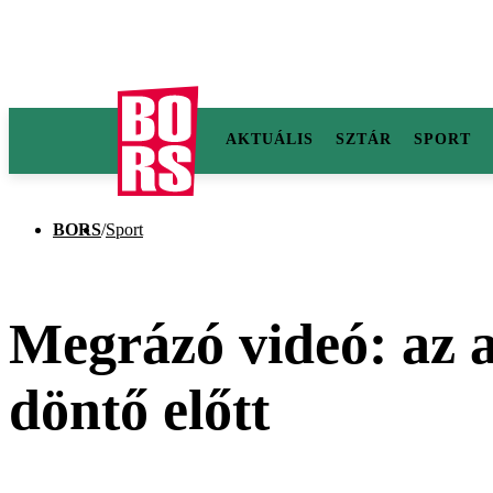
AKTUÁLIS
SZTÁR
SPORT
BORS
/
Sport
Megrázó videó: az a
döntő előtt