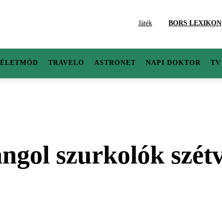
Játék
BORS LEXIKON
ÉLETMÓD
TRAVELO
ASTRONET
NAPI DOKTOR
TV
ngol szurkolók szét