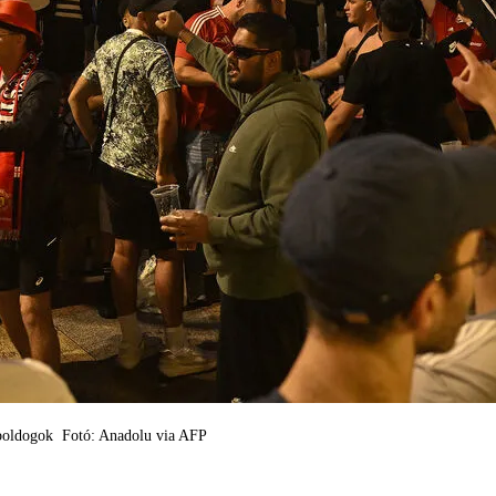
 boldogok Fotó: Anadolu via AFP