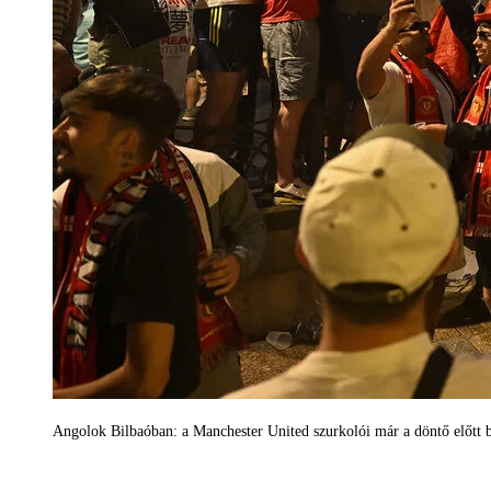
Angolok Bilbaóban: a Manchester United szurkolói már a döntő előtt