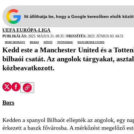
Itt állíthatja be, hogy a Google keresőben elsők közö
UEFA EURÓPA-LIGA
PUBLIKÁLÁS:
2025. MÁJUS 21. 09:35
/
FRISSÍTÉS:
2025. JÚNIUS 03. 04:51
sport botrány
Bilbao
döntő
Tottenham
Manchester United
Kedd este a Manchester United és a Totte
bilbaói csatát. Az angolok tárgyakat, aszt
közbeavatkozott.
Bors
Kedden a spanyol Bilbaót ellepték az angolok, egy na
érkezett a baszk fővárosba. A mérkőzést megelőző est