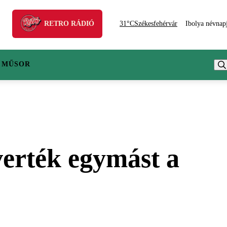
RETRO RÁDIÓ
31°C
Székesfehérvár
Ibolya névnap
 MŰSOR
verték egymást a