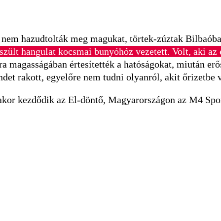
ók nem hazudtolták meg magukat, törtek-zúztak Bilbaób
zült hangulat kocsmai bunyóhóz vezetett. Volt, aki az e
óra magasságában értesítették a hatóságokat, miután erő
ndet rakott, egyelőre nem tudni olyanról, akit őrizetbe 
akor kezdődik az El-döntő, Magyarországon az M4 Sport