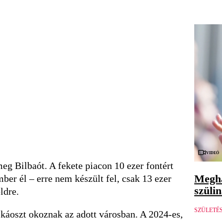
Videó
eg Bilbaót. A fekete piacon 10 ezer fontért
Megha
ber él – erre nem készült fel, csak 13 ezer
szüli
öldre.
SZÜLETÉ
káoszt okoznak az adott városban. A 2024-es,