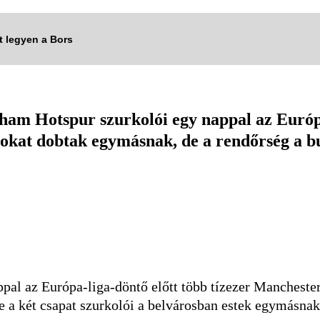
tt legyen a Bors
nham Hotspur szurkolói egy nappal az Európ
alokat dobtak egymásnak, de a rendőrség a b
ppal az Európa-liga-döntő előtt több tízezer Manchest
e a két csapat szurkolói a belvárosban estek egymásna