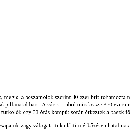
t, mégis, a beszámolók szerint 80 ezer brit rohamozta m
lsó pillanatokban. A város – ahol mindössze 350 ezer em
szurkolók egy 33 órás kompút során érkeztek a baszk f
sapatuk vagy válogatottuk előtti mérkőzésen hatalmas 