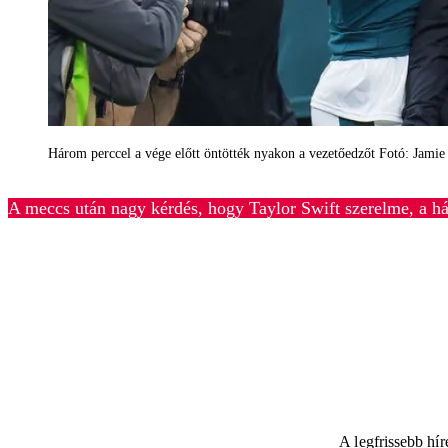
Három perccel a vége előtt öntötték nyakon a vezetőedzőt Fotó: Jamie
A meccs után nagy kérdés, hogy Taylor Swift szerelme, a hár
A legfrissebb hí