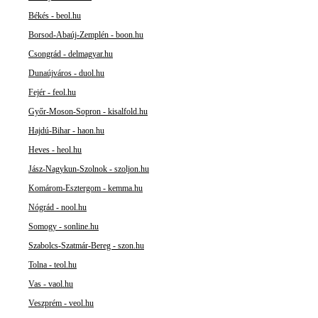
Békés - beol.hu
Borsod-Abaúj-Zemplén - boon.hu
Csongrád - delmagyar.hu
Dunaújváros - duol.hu
Fejér - feol.hu
Győr-Moson-Sopron - kisalfold.hu
Hajdú-Bihar - haon.hu
Heves - heol.hu
Jász-Nagykun-Szolnok - szoljon.hu
Komárom-Esztergom - kemma.hu
Nógrád - nool.hu
Somogy - sonline.hu
Szabolcs-Szatmár-Bereg - szon.hu
Tolna - teol.hu
Vas - vaol.hu
Veszprém - veol.hu