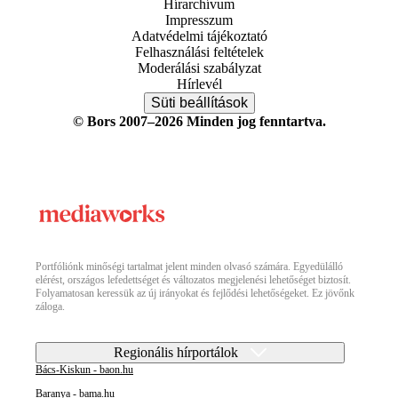
Hírarchívum
Impresszum
Adatvédelmi tájékoztató
Felhasználási feltételek
Moderálási szabályzat
Hírlevél
Süti beállítások
© Bors 2007–2026 Minden jog fenntartva.
Portfóliónk minőségi tartalmat jelent minden olvasó számára. Egyedülálló
elérést, országos lefedettséget és változatos megjelenési lehetőséget biztosít.
Folyamatosan keressük az új irányokat és fejlődési lehetőségeket. Ez jövőnk
záloga.
Regionális hírportálok
Bács-Kiskun - baon.hu
Baranya - bama.hu