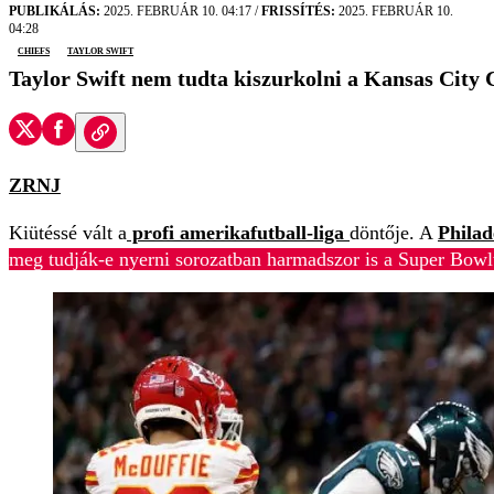
PUBLIKÁLÁS:
2025. FEBRUÁR 10. 04:17
/
FRISSÍTÉS:
2025. FEBRUÁR 10.
04:28
Chiefs
Taylor Swift
Taylor Swift nem tudta kiszurkolni a Kansas City C
ZRNJ
Kiütéssé vált a
profi amerikafutball-liga
döntője. A
Philad
meg tudják-e nyerni sorozatban harmadszor is a Super Bowl