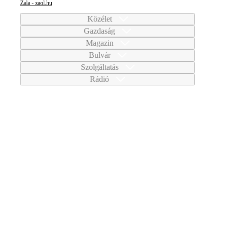
Zala - zaol.hu
Közélet
Gazdaság
Magazin
Bulvár
Szolgáltatás
Rádió