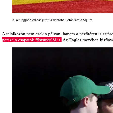
A két legjobb csapat jutott a döntőbe Fotó: Jamie Squire
A találkozón nem csak a pályán, hanem a nézőtéren is sztár
persze a csapatok főszurkolói is.
Az Eagles mezében kisfiáva