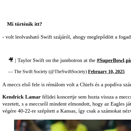
Mi történik itt?
- volt leolvasható Swift szájáról, ahogy meglepődött a fogad
🎥 | Taylor Swift on the jumbotron at the
#SuperBowl
.
pi
— The Swift Society (@TheSwiftSociety)
February 10, 2025
A meccs első fele is rémálom volt a Chiefs és a popdíva sz
Kendrick Lamar
félidei koncertje sem hozta vissza a meccs
vezetett, s a meccsről mindent elmondott, hogy az Eagles j
végére 40-22-re szépített a Kansas, így csak a számokat nézv