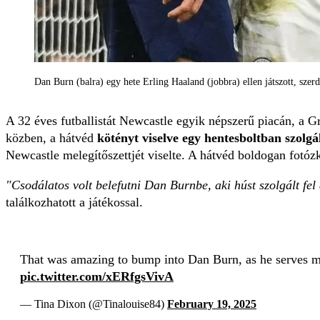
Dan Burn (balra) egy hete Erling Haaland (jobbra) ellen játszott, szer
A 32 éves futballistát Newcastle egyik népszerű piacán, a 
közben, a hátvéd
kötényt viselve egy hentesboltban szolgá
Newcastle melegítőszettjét viselte. A hátvéd boldogan fotóz
"Csodálatos volt belefutni Dan Burnbe, aki húst szolgált fe
találkozhatott a játékossal.
That was amazing to bump into Dan Burn, as he serves me
pic.twitter.com/xERfgsVivA
— Tina Dixon (@Tinalouise84)
February 19, 2025