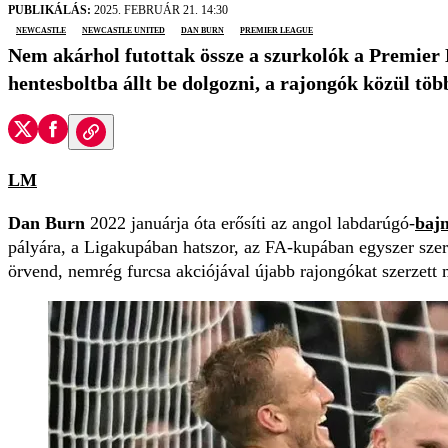
PUBLIKÁLÁS:
2025. FEBRUÁR 21. 14:30
Newcastle
newcastle united
Dan Burn
Premier League
Nem akárhol futottak össze a szurkolók a Premier
hentesboltba állt be dolgozni, a rajongók közül töb
LM
Dan Burn
2022 januárja óta erősíti az angol labdarúgó-
baj
pályára, a Ligakupában hatszor, az FA-kupában egyszer szer
örvend, nemrég furcsa akciójával újabb rajongókat szerzett