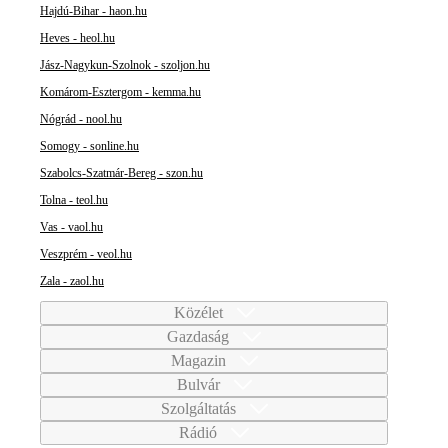
Hajdú-Bihar - haon.hu
Heves - heol.hu
Jász-Nagykun-Szolnok - szoljon.hu
Komárom-Esztergom - kemma.hu
Nógrád - nool.hu
Somogy - sonline.hu
Szabolcs-Szatmár-Bereg - szon.hu
Tolna - teol.hu
Vas - vaol.hu
Veszprém - veol.hu
Zala - zaol.hu
Közélet
Gazdaság
Magazin
Bulvár
Szolgáltatás
Rádió