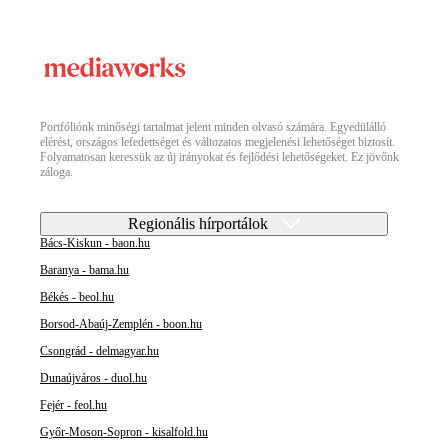
Portfóliónk minőségi tartalmat jelent minden olvasó számára. Egyedülálló
elérést, országos lefedettséget és változatos megjelenési lehetőséget biztosít.
Folyamatosan keressük az új irányokat és fejlődési lehetőségeket. Ez jövőnk
záloga.
Regionális hírportálok
Bács-Kiskun - baon.hu
Baranya - bama.hu
Békés - beol.hu
Borsod-Abaúj-Zemplén - boon.hu
Csongrád - delmagyar.hu
Dunaújváros - duol.hu
Fejér - feol.hu
Győr-Moson-Sopron - kisalfold.hu