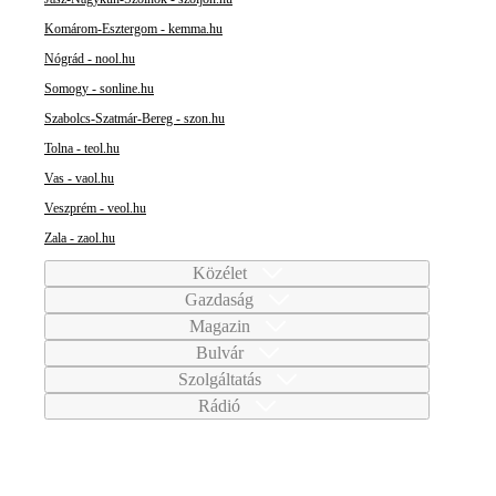
Komárom-Esztergom - kemma.hu
Nógrád - nool.hu
Somogy - sonline.hu
Szabolcs-Szatmár-Bereg - szon.hu
Tolna - teol.hu
Vas - vaol.hu
Veszprém - veol.hu
Zala - zaol.hu
Közélet
Gazdaság
Magazin
Bulvár
Szolgáltatás
Rádió