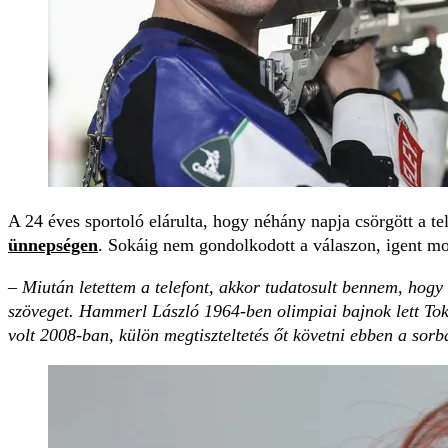
A 24 éves sportoló elárulta, hogy néhány napja csörgött a t
ünnepségen
. Sokáig nem gondolkodott a válaszon, igent mo
– Miután letettem a telefont, akkor tudatosult bennem, hogy
szöveget. Hammerl László 1964-ben olimpiai bajnok lett To
volt 2008-ban, külön megtiszteltetés őt követni ebben a sor