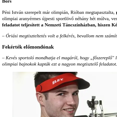
Bors
Péni István szerepelt már olimpián, Rióban megtapasztalta,
olimpiai aranyérmes újpesti sportlövő néhány hét múlva, v
feladatot teljesített a Nemzeti Táncszínházban, hiszen Ké
– Óriási megtiszteltetés volt a felkérés, bevallom nem számí
Fekérték előmondónak
– Kevés sportoló mondhatja el magáról, hogy „főszereplő" le
olimpiai bajnokok kapták ezt a nagyon megtisztelő feladatot