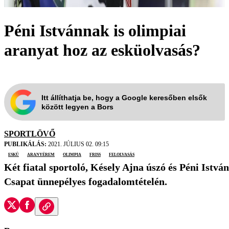
Péni Istvánnak is olimpiai
aranyat hoz az esküolvasás?
Itt állíthatja be, hogy a Google keresőben elsők
között legyen a Bors
SPORTLÖVŐ
PUBLIKÁLÁS:
2021. JÚLIUS 02. 09:15
eskü
aranyérem
olimpia
friss
felolvasás
Két fiatal sportoló, Késely Ajna úszó és Péni Istv
Csapat ünnepélyes fogadalomtételén.