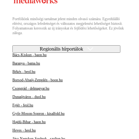
Portfóliónk minőségi tartalmat jelent minden olvasó számára. Egyedülálló
elérést, országos lefedettséget és változatos megjelenési lehetőséget biztosít.
Folyamatosan keressük az új irányokat és fejlődési lehetőségeket. Ez jövőnk
záloga.
Regionális hírportálok
Bács-Kiskun - baon.hu
Baranya - bama.hu
Békés - beol.hu
Borsod-Abaúj-Zemplén - boon.hu
Csongrád - delmagyar.hu
Dunaújváros - duol.hu
Fejér - feol.hu
Győr-Moson-Sopron - kisalfold.hu
Hajdú-Bihar - haon.hu
Heves - heol.hu
Jász-Nagykun-Szolnok - szoljon.hu