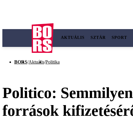
AKTUÁLIS
SZTÁR
SPORT
BORS
/
Aktuális
/
Politika
Politico: Semmilyen
források kifizetésér