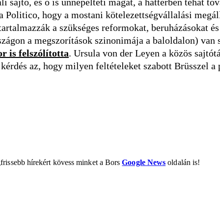
sajtó, és ő is ünnepelteti magát, a háttérben tehát tová
a Politico, hogy a mostani kötelezettségvállalási megá
tartalmazzák a szükséges reformokat, beruházásokat és
zágon a megszorítások szinonimája a baloldalon) van 
 is felszólította
. Ursula von der Leyen a közös sajtót
a kérdés az, hogy milyen feltételeket szabott Brüsszel a
frissebb hírekért kövess minket a Bors
Google News
oldalán is!