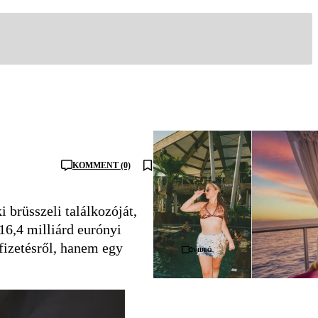
KOMMENT (0)
brüsszeli találkozóját,
16,4 milliárd eurónyi
ifizetésről, hanem egy
Videó