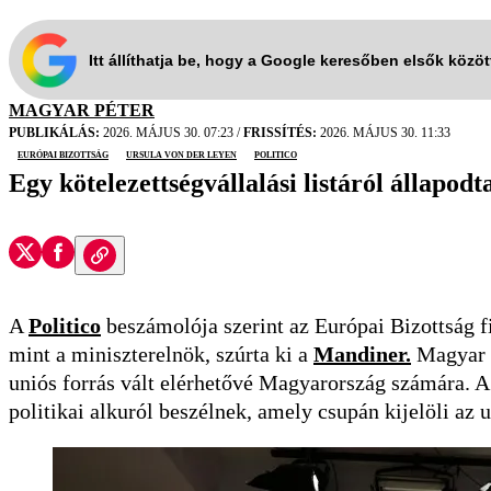
Itt állíthatja be, hogy a Google keresőben elsők közö
MAGYAR PÉTER
PUBLIKÁLÁS:
2026. MÁJUS 30. 07:23
/
FRISSÍTÉS:
2026. MÁJUS 30. 11:33
európai bizottság
ursula von der leyen
politico
Egy kötelezettségvállalási listáról állapod
A
Politico
beszámolója szerint az Európai Bizottság f
mint a miniszterelnök, szúrta ki a
Mandiner.
Magyar P
uniós forrás vált elérhetővé Magyarország számára. A 
politikai alkuról beszélnek, amely csupán kijelöli az u