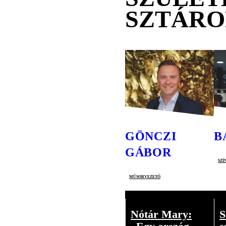
SZTÁR
GÖNCZI
B
GÁBOR
szí
műsorvezető
Nótár Mary:
S