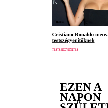
Videó
Cristiano Ronaldo menya
testszégyenítőknek
TESTSZÉGYENÍTÉS
EZEN A
NAPON
SZÜLET