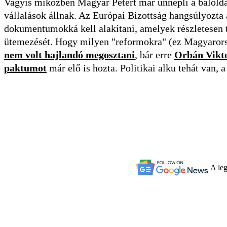
Vagyis miközben Magyar Pétert már ünnepli a baloldali 
vállalások állnak. Az Európai Bizottság hangsúlyozta 
dokumentumokká kell alakítani, amelyek részletesen 
ütemezését. Hogy milyen "reformokra" (ez Magyarors
nem volt hajlandó megosztani
, bár erre
Orbán Viktor
paktumot
már elő is hozta. Politikai alku tehát van, 
A leg