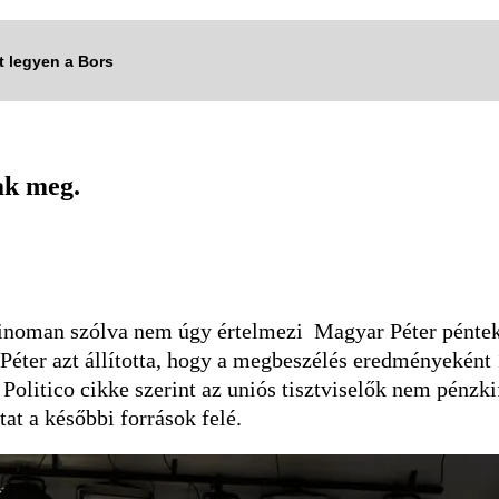
tt legyen a Bors
tak meg.
inoman szólva nem úgy értelmezi Magyar Péter pénteki 
éter azt állította, hogy a megbeszélés eredményeként 
Politico cikke szerint az uniós tisztviselők nem pénzk
tat a későbbi források felé.