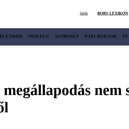
Játék
BORS LEXIKON
ÉLETMÓD
TRAVELO
ASTRONET
NAPI DOKTOR
TV
 megállapodás nem sz
ől