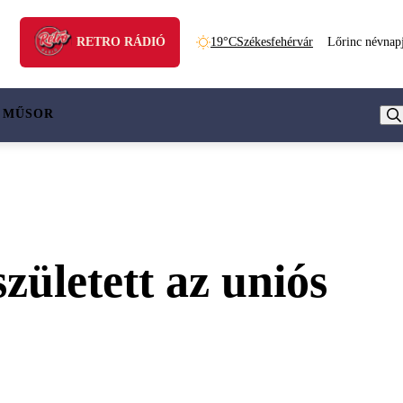
RETRO RÁDIÓ
19°C
Székesfehérvár
Lőrinc névnap
 MŰSOR
ületett az uniós