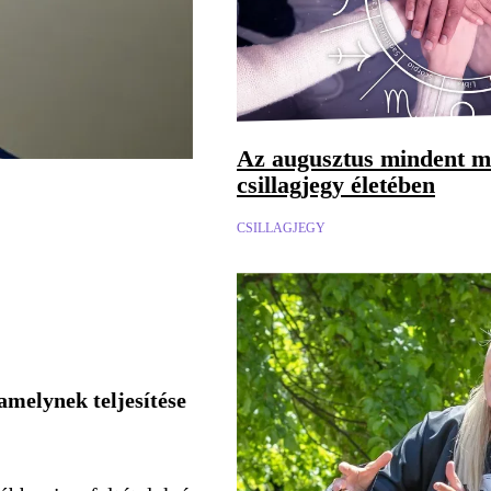
Az augusztus mindent me
csillagjegy életében
CSILLAGJEGY
amelynek teljesítése