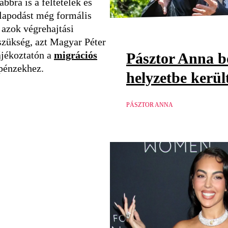
bbra is a feltételek és
llapodást még formális
 azok végrehajtási
szükség, azt Magyar Péter
ájékoztatón a
migrációs
Pásztor Anna b
 pénzekhez.
helyzetbe kerül
PÁSZTOR ANNA