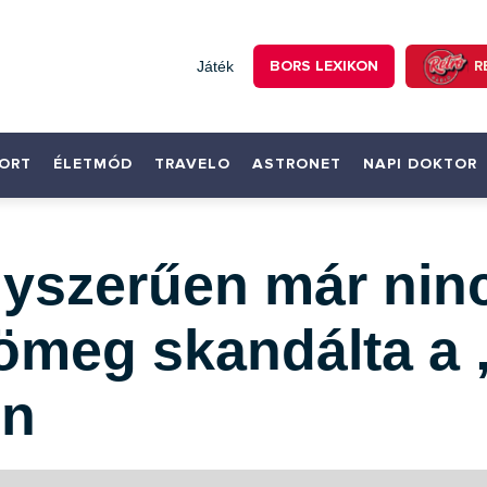
BORS LEXIKON
R
Játék
ORT
ÉLETMÓD
TRAVELO
ASTRONET
NAPI DOKTOR
yszerűen már ninc
tömeg skandálta a „
en