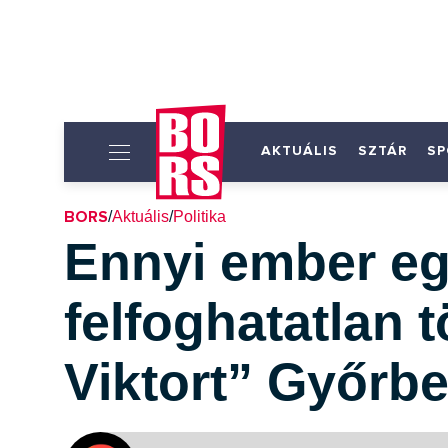
AKTUÁLIS
SZTÁR
SP
BORS
/
Aktuális
/
Politika
Ennyi ember eg
felfoghatatlan 
Viktort” Győrb