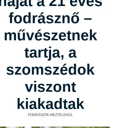
hajat a 21 éves
fodrásznő –
művészetnek
tartja, a
szomszédok
viszont
kiakadtak
FODRÁSZOK MEZTELENÜL