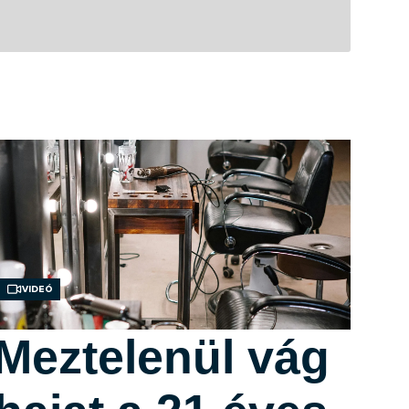
Videó
Meztelenül vág