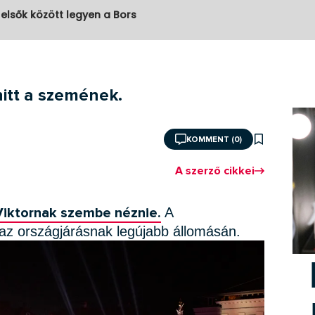
 elsők között legyen a Bors
itt a szemének.
KOMMENT (0)
A szerző cikkei
Viktornak szembe néznie.
A
az országjárásnak legújabb állomásán.