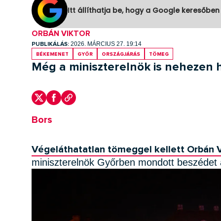
Itt állíthatja be, hogy a Google keresőben
ORBÁN VIKTOR
PUBLIKÁLÁS:
2026. MÁRCIUS 27. 19:14
Békemenet
Győr
országjárás
tömeg
Még a miniszterelnök is nehezen h
Bors
Végeláthatatlan tömeggel kellett Orbán 
miniszterelnök Győrben mondott beszédet 