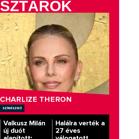
SZTÁROK
CHARLIZE THERON
színésznő
Valkusz Milán
Halálra verték a
új duót
27 éves
alapított:
válogatott