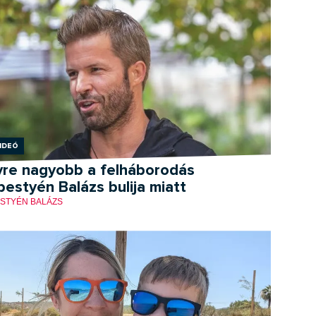
ideó
yre nagyobb a felháborodás
estyén Balázs bulija miatt
STYÉN BALÁZS