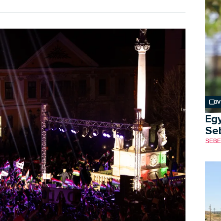
V
Eg
Seb
SEBE