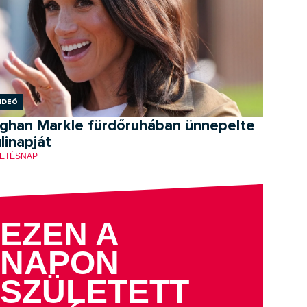
ideó
ghan Markle fürdőruhában ünnepelte
linapját
ETÉSNAP
EZEN A
NAPON
SZÜLETETT