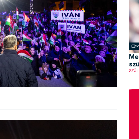
V
Me
szü
SZÜL