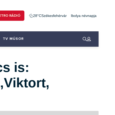
ETRO RÁDIÓ
28°C
Székesfehérvár
Ibolya névnapja
TV MŰSOR
s is:
Viktort,