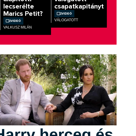
lecserélte
csapatkapitányt
Marics Petit?
Videó
VÁLOGATOTT
Videó
VALKUSZ MILÁN
Harry herceg és