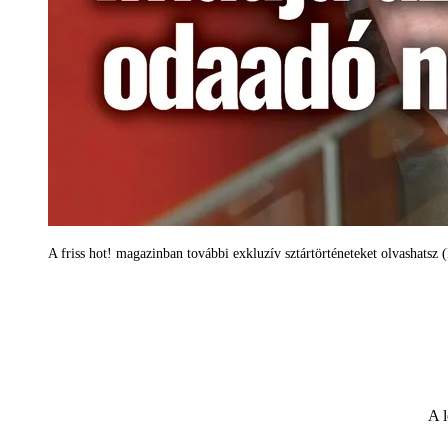
A friss hot! magazinban további exkluzív sztártörténeteket olvashatsz 
A l