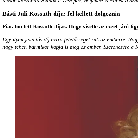
lassan körvonalazódnak a szerepek, helyükre kerülnek a dra
Básti Juli Kossuth-díja: fel kellett dolgoznia
Fiatalon lett Kossuth-díjas. Hogy viselte az ezzel járó ­f
Egy ilyen jelentős díj extra ­felelősséget rak az emberre. 
nagy teher, bármikor kapja is meg az ember. Szerencsére a 