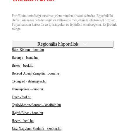
Portfóliónk minőségi tartalmat jelent minden olvasó számára. Egyedülálló
elérést, országos lefedettséget és változatos megjelenési lehetőséget biztosít.
Folyamatosan keressük az új irányokat és fejlődési lehetőségeket. Ez jövőnk
záloga.
Regionális hírportálok
Bács-Kiskun - baon.hu
Baranya - bama.hu
Békés - beol.hu
Borsod-Abaúj-Zemplén - boon.hu
Csongrád - delmagyar.hu
Dunaújváros - duol.hu
Fejér - feol.hu
Győr-Moson-Sopron - kisalfold.hu
Hajdú-Bihar - haon.hu
Heves - heol.hu
Jász-Nagykun-Szolnok - szoljon.hu