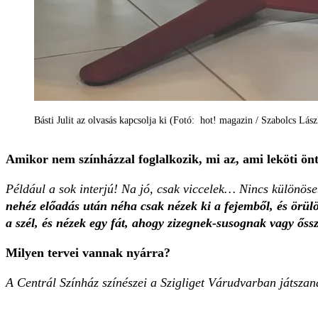
Básti Julit az olvasás kapcsolja ki (Fotó: hot! magazin / Szabolcs Lász
Amikor nem színházzal foglalkozik, mi az, ami leköti ön
Például a sok interjú! Na jó, csak viccelek… Nincs különös
nehéz előadás után néha csak nézek ki a fejemből, és örülö
a szél, és nézek egy fát, ahogy zizegnek-susognak vagy őssze
Milyen tervei vannak nyárra?
A Centrál Színház színészei a Szigliget Várudvarban játsza