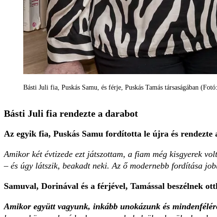
Básti Juli fia, Puskás Samu, és férje, Puskás Tamás társaságában (Fot
Básti Juli fia rendezte a darabot
Az egyik fia, Puskás Samu fordította le újra és rendezte
Amikor két évtizede ezt játszottam, a fiam még kisgyerek vol
– és úgy látszik, beakadt neki. Az ő modernebb fordítása job
Samuval, Dorinával és a férjével, Tamással beszélnek ot
Amikor együtt vagyunk, inkább unokázunk és minden­féléről