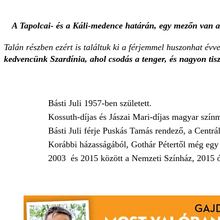
A Tapolcai- és a Káli-medence határán, egy mezőn van a 
Talán részben ezért is találtuk ki a férjemmel huszonhat évve
kedvencünk Szardínia, ahol csodás a tenger, és nagyon tiszt
Básti Juli 1957-ben született.
Kossuth-díjas és Jászai Mari-díjas magyar szín
Básti Juli férje Puskás Tamás rendező, a Centrál
Korábbi házasságából, Gothár Pétertől még egy 
2003 és 2015 között a Nemzeti Színház, 2015 ót