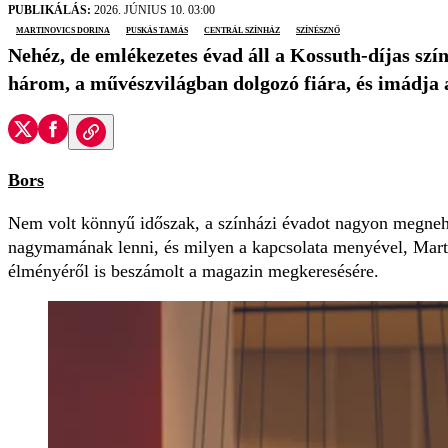
PUBLIKÁLÁS:
2026. JÚNIUS 10. 03:00
Martinovics Dorina
Puskás Tamás
Centrál Színház
színésznő
Nehéz, de emlékezetes évad áll a Kossuth-díjas szí
három, a művészvilágban dolgozó fiára, és imádja a
Bors
Nem volt könnyű időszak, a színházi évadot nagyon megnehe
nagymamának lenni, és milyen a kapcsolata menyével, Martin
élményéről is beszámolt a magazin megkeresésére.