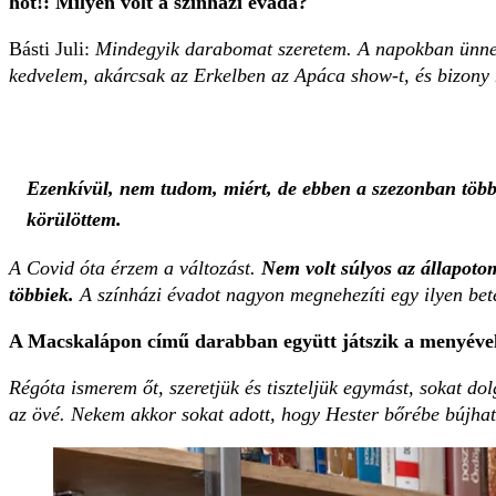
hot!: Milyen volt a színházi évada?
Básti Juli:
Mindegyik darabomat szeretem. A napokban ünnepe
kedvelem, akárcsak az Erkelben az Apáca show-t, és bizony 
Ezenkívül, nem tudom, miért, de ebben a szezonban többek
körülöttem.
A Covid óta érzem a változást.
Nem volt súlyos az állapoto
többiek.
A színházi évadot nagyon megnehezíti egy ilyen bet
A Macskalápon című darabban együtt játszik a menyéve
Régóta ismerem őt, szeretjük és tiszteljük egymást, sokat do
az övé. Nekem akkor sokat adott, hogy Hester bőrébe bújhatt