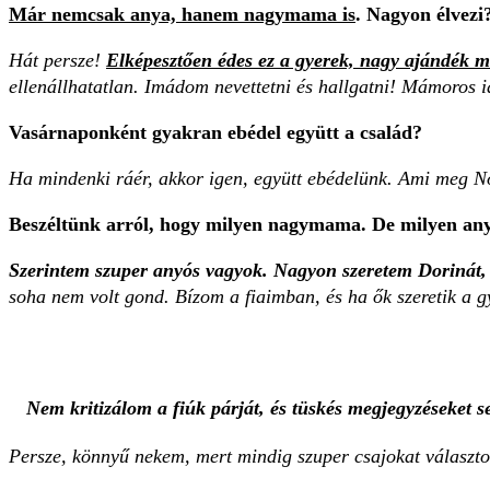
Már nemcsak anya, hanem nagymama is
. Nagyon ­élvezi
Hát persze!
Elképesztően édes ez a gyerek, nagy ajándék 
ellenállhatatlan. Imádom nevettetni és hallgatni! Mámoros 
Vasárnaponként gyakran ebédel együtt a család?
Ha mindenki ráér, akkor igen, együtt ebédelünk. Ami meg No
Beszéltünk arról, hogy milyen nagymama. De milyen an
Szerintem szuper anyós vagyok. Nagyon szeretem Dorinát
soha nem volt gond. Bízom a fiaimban, és ha ők szeretik a 
Nem kritizálom a fiúk párját, és tüskés megjegyzéseket s
Persze, könnyű nekem, mert mindig szuper csajokat választot