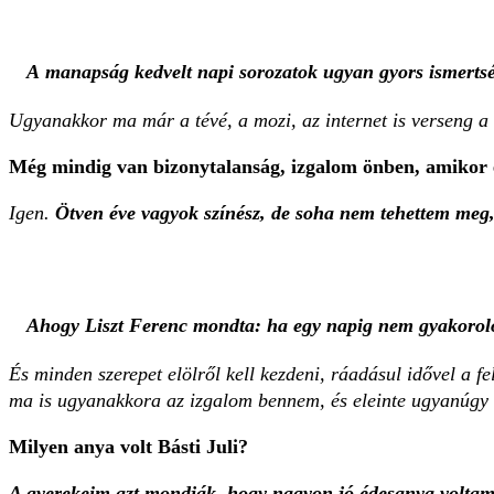
A manapság kedvelt napi sorozatok ugyan gyors ismertsége
Ugyanakkor ma már a tévé, a mozi, az internet is verseng a s
Még mindig van bizonytalanság, izgalom önben, amikor 
Igen.
Ötven éve vagyok színész, de soha nem tehettem meg, 
Ahogy Liszt Ferenc mondta: ha egy napig nem gyakorolok
És minden szerepet elölről kell kezdeni, ráadásul idővel a fe
ma is ugyanakkora az izgalom bennem, és eleinte ugyanúgy 
Milyen anya volt Básti Juli?
A gyerekeim azt mondják, hogy nagyon jó édesanya volta