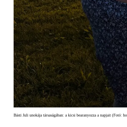
Básti Juli unokája társaságában: a kicsi bearanyozza a napjait (Fotó: h