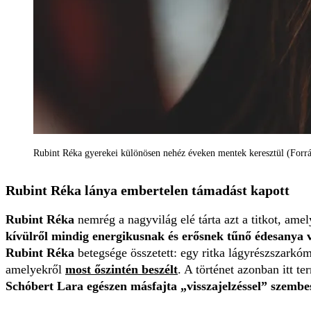
Rubint Réka gyerekei különösen nehéz éveken mentek keresztül (Forr
Rubint Réka lánya embertelen támadást kapott
Rubint Réka
nemrég a nagyvilág elé tárta azt a titkot, am
kívülről mindig energikusnak és erősnek tűnő édesanya 
Rubint Réka
betegsége összetett: egy ritka lágyrészszarkóm
amelyekről
most őszintén beszélt
. A történet azonban itt t
Schóbert Lara egészen másfajta „visszajelzéssel” szembes