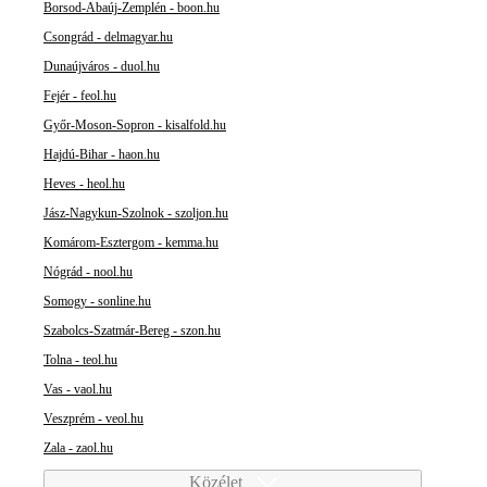
Borsod-Abaúj-Zemplén - boon.hu
Csongrád - delmagyar.hu
Dunaújváros - duol.hu
Fejér - feol.hu
Győr-Moson-Sopron - kisalfold.hu
Hajdú-Bihar - haon.hu
Heves - heol.hu
Jász-Nagykun-Szolnok - szoljon.hu
Komárom-Esztergom - kemma.hu
Nógrád - nool.hu
Somogy - sonline.hu
Szabolcs-Szatmár-Bereg - szon.hu
Tolna - teol.hu
Vas - vaol.hu
Veszprém - veol.hu
Zala - zaol.hu
Közélet