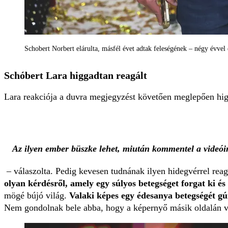
Schobert Norbert elárulta, másfél évet adtak feleségének – négy évvel
Schóbert Lara higgadtan reagált
Lara reakciója a duvra megjegyzést követően meglepően hig
Az ilyen ember büszke lehet, miután kommentel a videói
– válaszolta. Pedig kevesen tudnának ilyen hidegvérrel rea
olyan kérdésről, amely egy súlyos betegséget forgat ki és
mögé bújó világ.
Valaki képes egy édesanya betegségét gún
Nem gondolnak bele abba, hogy a képernyő másik oldalán v