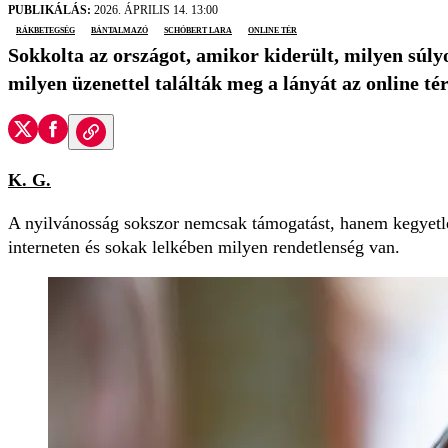
PUBLIKÁLÁS:
2026. ÁPRILIS 14. 13:00
rákbetegség
bántalmazó
Schóbert Lara
online tér
Sokkolta az országot, amikor kiderült, milyen súly
milyen üzenettel találták meg a lányát az online té
K. G.
A nyilvánosság sokszor nemcsak támogatást, hanem kegyetl
interneten és sokak lelkében milyen rendetlenség van.