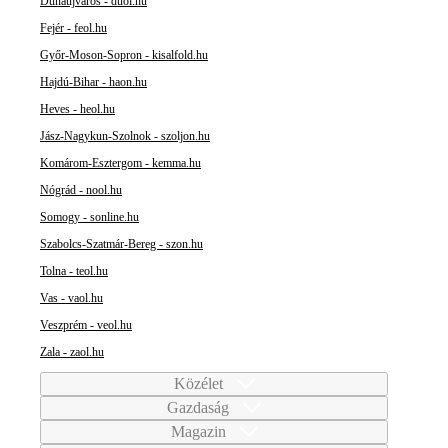
Dunaújváros - duol.hu
Fejér - feol.hu
Győr-Moson-Sopron - kisalfold.hu
Hajdú-Bihar - haon.hu
Heves - heol.hu
Jász-Nagykun-Szolnok - szoljon.hu
Komárom-Esztergom - kemma.hu
Nógrád - nool.hu
Somogy - sonline.hu
Szabolcs-Szatmár-Bereg - szon.hu
Tolna - teol.hu
Vas - vaol.hu
Veszprém - veol.hu
Zala - zaol.hu
Közélet
Gazdaság
Magazin