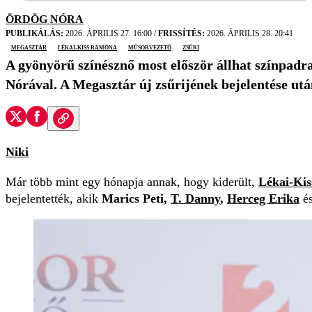
ÖRDÖG NÓRA
PUBLIKÁLÁS:
2026. ÁPRILIS 27. 16:00
/
FRISSÍTÉS:
2026. ÁPRILIS 28. 20:41
Megasztár
Lékai-Kiss Ramóna
műsorvezető
zsűri
A gyönyörű színésznő most először állhat színpadr
Nórával. A Megasztár új zsűrijének bejelentése ut
Niki
Már több mint egy hónapja annak, hogy kiderült,
Lékai-Ki
bejelentették, akik
Marics Peti,
T. Danny
,
Herceg Erika
é