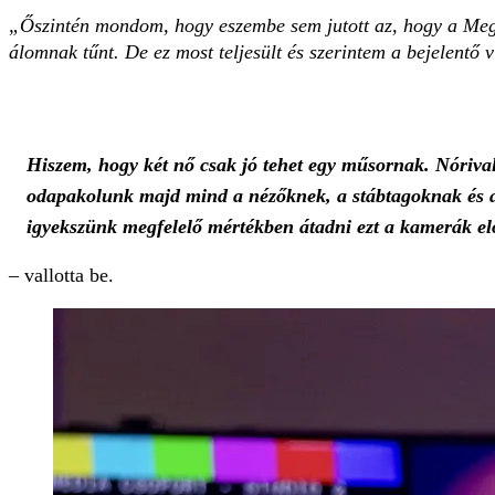
„Őszintén mondom, hogy eszembe sem jutott az, hogy a Megas
álomnak tűnt. De ez most teljesült és szerintem a bejelentő 
Hiszem, hogy két nő csak jó tehet egy műsornak. Nórival
odapakolunk majd mind a nézőknek, a stábtagoknak és a 
igyekszünk megfelelő mértékben átadni ezt a kamerák el
– vallotta be.