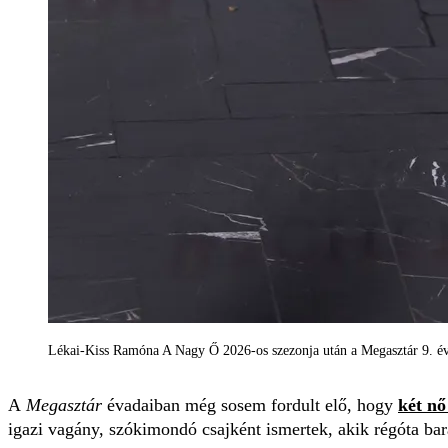
Lékai-Kiss Ramóna A Nagy Ő 2026-os szezonja után a Megasztár 9. éva
A
Megasztár
évadaiban még sosem fordult elő, hogy
két nő
igazi vagány, szókimondó csajként ismertek, akik régóta ba