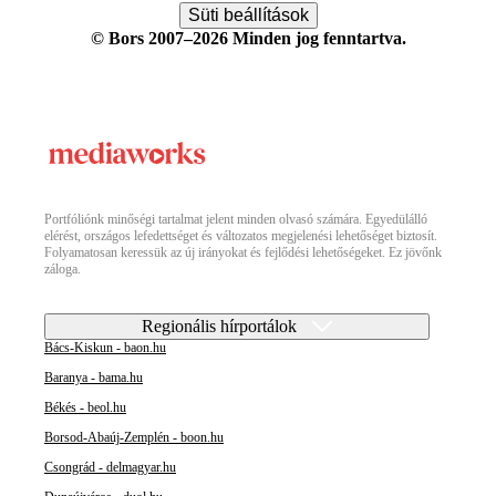
Süti beállítások
© Bors 2007–2026 Minden jog fenntartva.
Portfóliónk minőségi tartalmat jelent minden olvasó számára. Egyedülálló
elérést, országos lefedettséget és változatos megjelenési lehetőséget biztosít.
Folyamatosan keressük az új irányokat és fejlődési lehetőségeket. Ez jövőnk
záloga.
Regionális hírportálok
Bács-Kiskun - baon.hu
Baranya - bama.hu
Békés - beol.hu
Borsod-Abaúj-Zemplén - boon.hu
Csongrád - delmagyar.hu