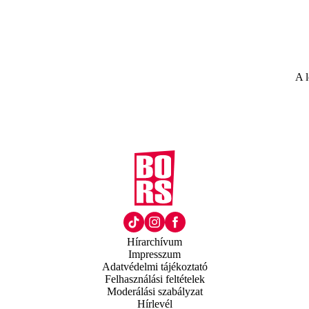
A l
Hírarchívum
Impresszum
Adatvédelmi tájékoztató
Felhasználási feltételek
Moderálási szabályzat
Hírlevél