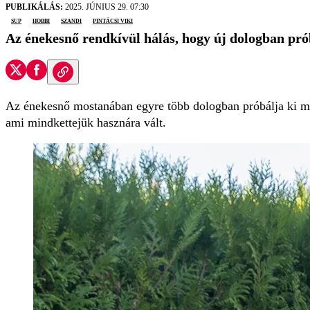
PUBLIKÁLÁS:
2025. JÚNIUS 29. 07:30
SUP
hobbi
Szandi
Pintácsi Viki
Az énekesnő rendkívül hálás, hogy új dologban prób
Az énekesnő mostanában egyre több dologban próbálja ki m
ami mindkettejük hasznára vált.