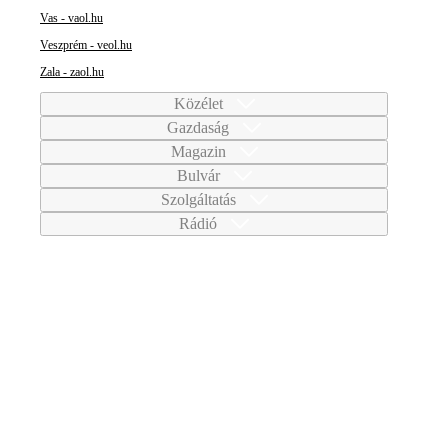
Vas - vaol.hu
Veszprém - veol.hu
Zala - zaol.hu
Közélet
Gazdaság
Magazin
Bulvár
Szolgáltatás
Rádió