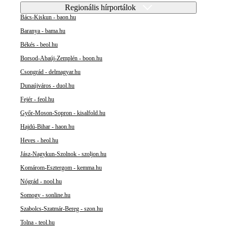
Regionális hírportálok
Bács-Kiskun - baon.hu
Baranya - bama.hu
Békés - beol.hu
Borsod-Abaúj-Zemplén - boon.hu
Csongrád - delmagyar.hu
Dunaújváros - duol.hu
Fejér - feol.hu
Győr-Moson-Sopron - kisalfold.hu
Hajdú-Bihar - haon.hu
Heves - heol.hu
Jász-Nagykun-Szolnok - szoljon.hu
Komárom-Esztergom - kemma.hu
Nógrád - nool.hu
Somogy - sonline.hu
Szabolcs-Szatmár-Bereg - szon.hu
Tolna - teol.hu