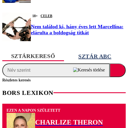
18+
CELEB
Nem találod ki, hány éves lett Marcellina:
elárulta a boldogság titkát
SZTÁRKERESŐ
SZTÁR ABC
Részletes keresés
BORS LEXIKON
EZEN A NAPON SZÜLETETT
CHARLIZE THERON