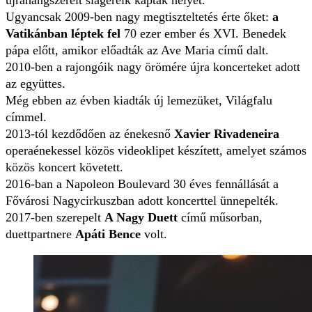
újrahangszerelt slágereik kaptak helyet.
Ugyancsak 2009-ben nagy megtiszteltetés érte őket:
a
Vatikánban léptek fel
70 ezer ember és XVI. Benedek
pápa előtt, amikor előadták az Ave Maria című dalt.
2010-ben a rajongóik nagy örömére újra koncerteket adott
az együttes.
Még ebben az évben kiadták új lemezüket, Világfalu
címmel.
2013-tól kezdődően az énekesnő
Xavier Rivadeneira
operaénekessel közös videoklipet készített, amelyet számos
közös koncert követett.
2016-ban a Napoleon Boulevard 30 éves fennállását a
Fővárosi Nagycirkuszban adott koncerttel ünnepelték.
2017-ben szerepelt
A Nagy Duett
című műsorban,
duettpartnere
Apáti Bence
volt.