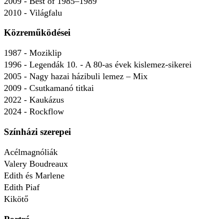
2009 - Best of 1985–1989
2010 - Világfalu
Közreműködései
1987 - Moziklip
1996 - Legendák 10. - A 80-as évek kislemez-sikerei
2005 - Nagy hazai házibuli lemez – Mix
2009 - Csutkamanó titkai
2022 - Kaukázus
2024 - Rockflow
Színházi szerepei
Acélmagnóliák
Valery Boudreaux
Edith és Marlene
Edith Piaf
Kikötő