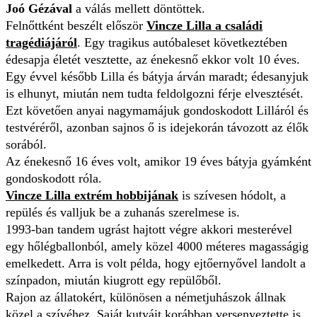
Joó Gézával
a válás mellett döntöttek.
Felnőttként beszélt először
Vincze Lilla a családi
tragédiájáról
. Egy tragikus autóbaleset következtében
édesapja életét vesztette, az énekesnő ekkor volt 10 éves.
Egy évvel később Lilla és bátyja árván maradt; édesanyjuk
is elhunyt, miután nem tudta feldolgozni férje elvesztését.
Ezt követően anyai nagymamájuk gondoskodott Lilláról és
testvéréről, azonban sajnos ő is idejekorán távozott az élők
sorából.
Az énekesnő 16 éves volt, amikor 19 éves bátyja gyámként
gondoskodott róla.
Vincze Lilla extrém hobbijának
is szívesen hódolt, a
repülés és valljuk be a zuhanás szerelmese is.
1993-ban tandem ugrást hajtott végre akkori mesterével
egy hőlégballonból, amely közel 4000 méteres magasságig
emelkedett. Arra is volt példa, hogy ejtőernyővel landolt a
színpadon, miután kiugrott egy repülőből.
Rajon az állatokért, különösen a németjuhászok állnak
közel a szívéhez. Saját kutyáit korábban versenyeztette is.