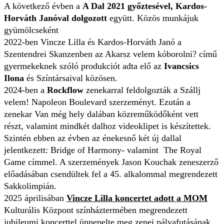
A következő évben a
A Dal 2021 győztesével, Kardos-
Horváth Janóval dolgozott
együtt. Közös munkájuk
gyümölcseként
2022-ben Vincze Lilla és Kardos-Horváth Janó a
Szentendrei Skanzenben az Akarsz velem kóborolni? című
gyermekeknek szóló produkciót adta elő az
Ivancsics
Ilona
és Színtársaival közösen.
2024-ben a
Rockflow
zenekarral feldolgozták a Szállj
velem! Napoleon Boulevard szerzeményt. Ezután a
zenekar Van még hely dalában közreműködőként vett
részt, valamint mindkét dalhoz videoklipet is készítettek.
Szintén ebben az évben az énekesnő két új dallal
jelentkezett: Bridge of Harmony- valamint The Royal
Game címmel. A szerzemények Jason Kouchak zeneszerző
előadásában csendültek fel a 45. alkalommal megrendezett
Sakkolimpián.
2025 áprilisában
Vincze Lilla koncertet adott a MOM
Kulturális Központ színháztermében megrendezett
jubileumi koncerttel ünnepelte meg zenei pályafutásának