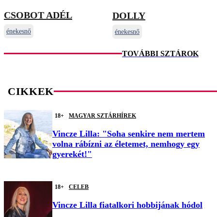
CSOBOT ADÉL
DOLLY
énekesnő
énekesnő
TOVÁBBI SZTÁROK
CIKKEK
18+
MAGYAR SZTÁRHÍREK
Vincze Lilla: "Soha senkire nem mertem
volna rábízni az életemet, nemhogy egy
gyerekét!"
18+
CELEB
Vincze Lilla fiatalkori hobbijának hódol