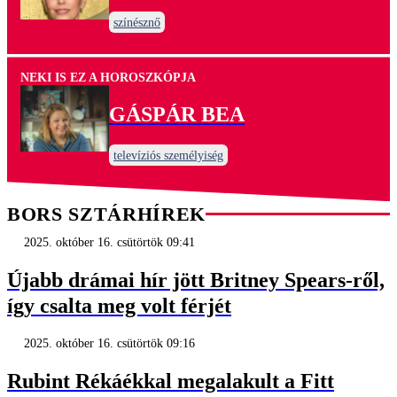
színésznő
NEKI IS EZ A HOROSZKÓPJA
GÁSPÁR BEA
televíziós személyiség
BORS SZTÁRHÍREK
2025. október 16. csütörtök 09:41
Újabb drámai hír jött Britney Spears-ről,
így csalta meg volt férjét
2025. október 16. csütörtök 09:16
Rubint Rékáékkal megalakult a Fitt