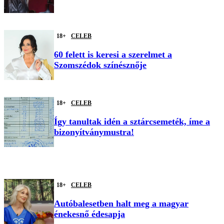
18+
CELEB
60 felett is keresi a szerelmet a
Szomszédok színésznője
18+
CELEB
Így tanultak idén a sztárcsemeték, íme a
bizonyítványmustra!
18+
CELEB
Autóbalesetben halt meg a magyar
énekesnő édesapja