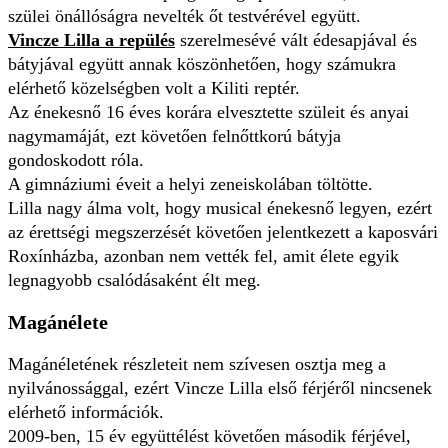
szülei önállóságra nevelték őt testvérével együtt.
Vincze Lilla a repülés
szerelmesévé vált édesapjával és
bátyjával együtt annak köszönhetően, hogy számukra
elérhető közelségben volt a Kiliti reptér.
Az énekesnő 16 éves korára elvesztette szüleit és anyai
nagymamáját, ezt követően felnőttkorú bátyja
gondoskodott róla.
A gimnáziumi éveit a helyi zeneiskolában töltötte.
Lilla nagy álma volt, hogy musical énekesnő legyen, ezért
az érettségi megszerzését követően jelentkezett a kaposvári
Roxínházba, azonban nem vették fel, amit élete egyik
legnagyobb csalódásaként élt meg.
Magánélete
Magánéletének részleteit nem szívesen osztja meg a
nyilvánossággal, ezért Vincze Lilla első férjéről nincsenek
elérhető információk.
2009-ben, 15 év együttélést követően második férjével,