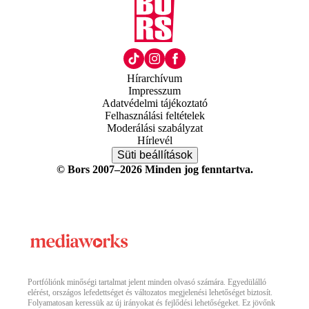
Hírarchívum
Impresszum
Adatvédelmi tájékoztató
Felhasználási feltételek
Moderálási szabályzat
Hírlevél
Süti beállítások
© Bors 2007–2026 Minden jog fenntartva.
Portfóliónk minőségi tartalmat jelent minden olvasó számára. Egyedülálló
elérést, országos lefedettséget és változatos megjelenési lehetőséget biztosít.
Folyamatosan keressük az új irányokat és fejlődési lehetőségeket. Ez jövőnk