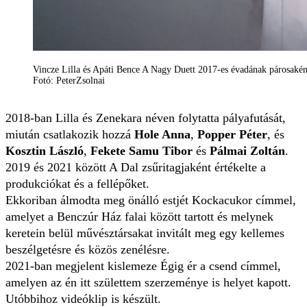
Vincze Lilla és Apáti Bence A Nagy Duett 2017-es évadának párosaké
Fotó: PeterZsolnai
2018-ban Lilla és Zenekara néven folytatta pályafutását,
miután csatlakozik hozzá
Hole Anna
,
Popper Péter
, és
Kosztin László
,
Fekete Samu Tibor
és
Pálmai Zoltán
.
2019 és 2021 között A Dal zsűritagjaként értékelte a
produkciókat és a fellépőket.
Ekkoriban álmodta meg önálló estjét Kockacukor címmel,
amelyet a Benczúr Ház falai között tartott és melynek
keretein belül művésztársakat invitált meg egy kellemes
beszélgetésre és közös zenélésre.
2021-ban megjelent kislemeze Égig ér a csend címmel,
amelyen az én itt születtem szerzeménye is helyet kapott.
Utóbbihoz videóklip is készült.