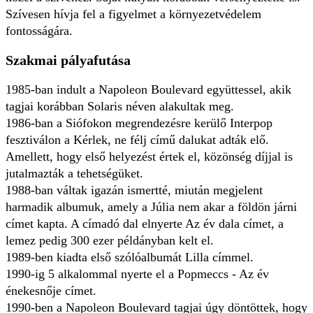
Szívesen hívja fel a figyelmet a környezetvédelem
fontosságára.
Szakmai pályafutása
1985-ban indult a Napoleon Boulevard együttessel, akik
tagjai korábban Solaris néven alakultak meg.
1986-ban a Siófokon megrendezésre kerülő Interpop
fesztiválon a Kérlek, ne félj című dalukat adták elő.
Amellett, hogy első helyezést értek el, közönség díjjal is
jutalmazták a tehetségüket.
1988-ban váltak igazán ismertté, miután megjelent
harmadik albumuk, amely a Júlia nem akar a földön járni
címet kapta. A címadó dal elnyerte Az év dala címet, a
lemez pedig 300 ezer példányban kelt el.
1989-ben kiadta első szólóalbumát Lilla címmel.
1990-ig 5 alkalommal nyerte el a Popmeccs - Az év
énekesnője címet.
1990-ben a Napoleon Boulevard tagjai úgy döntöttek, hogy