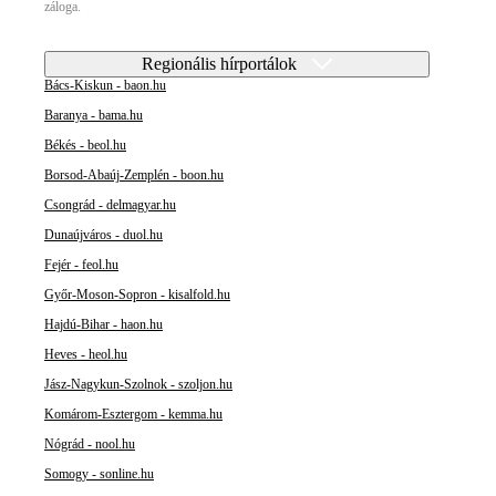
záloga.
Regionális hírportálok
Bács-Kiskun - baon.hu
Baranya - bama.hu
Békés - beol.hu
Borsod-Abaúj-Zemplén - boon.hu
Csongrád - delmagyar.hu
Dunaújváros - duol.hu
Fejér - feol.hu
Győr-Moson-Sopron - kisalfold.hu
Hajdú-Bihar - haon.hu
Heves - heol.hu
Jász-Nagykun-Szolnok - szoljon.hu
Komárom-Esztergom - kemma.hu
Nógrád - nool.hu
Somogy - sonline.hu