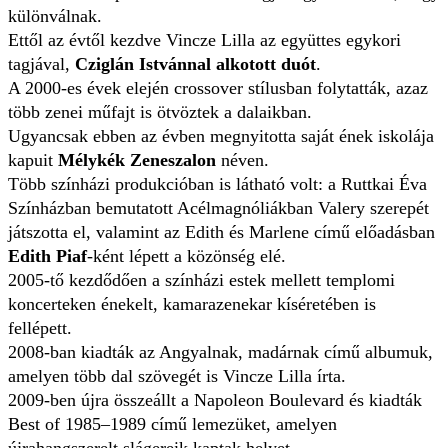
különválnak.
Ettől az évtől kezdve Vincze Lilla az együttes egykori
tagjával,
Cziglán Istvánnal alkotott duót
.
A 2000-es évek elején crossover stílusban folytatták, azaz
több zenei műfajt is ötvöztek a dalaikban.
Ugyancsak ebben az évben megnyitotta saját ének iskolája
kapuit
Mélykék Zeneszalon
néven.
Több színházi produkcióban is látható volt: a Ruttkai Éva
Színházban bemutatott Acélmagnóliákban Valery szerepét
játszotta el, valamint az Edith és Marlene című előadásban
Edith Piaf
-ként lépett a közönség elé.
2005-tő kezdődően a színházi estek mellett templomi
koncerteken énekelt, kamarazenekar kíséretében is
fellépett.
2008-ban kiadták az Angyalnak, madárnak című albumuk,
amelyen több dal szövegét is Vincze Lilla írta.
2009-ben újra összeállt a Napoleon Boulevard és kiadták
Best of 1985–1989 című lemezüket, amelyen