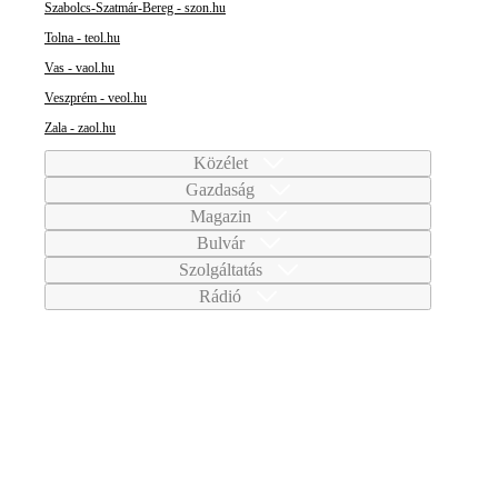
Szabolcs-Szatmár-Bereg - szon.hu
Tolna - teol.hu
Vas - vaol.hu
Veszprém - veol.hu
Zala - zaol.hu
Közélet
Gazdaság
Magazin
Bulvár
Szolgáltatás
Rádió