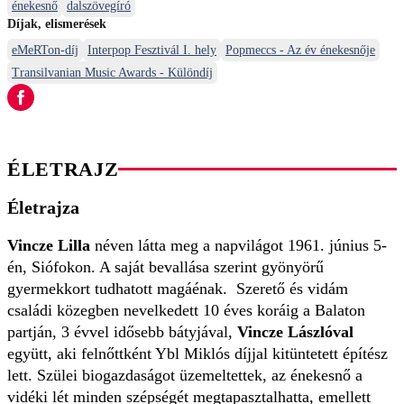
énekesnő
dalszövegíró
Díjak, elismerések
eMeRTon-díj
Interpop Fesztivál I. hely
Popmeccs - Az év énekesnője
Transilvanian Music Awards - Különdíj
ÉLETRAJZ
Életrajza
Vincze Lilla
néven látta meg a napvilágot 1961. június 5-
én, Siófokon. A saját bevallása szerint gyönyörű
gyermekkort tudhatott magáénak. Szerető és vidám
családi közegben nevelkedett 10 éves koráig a Balaton
partján, 3 évvel idősebb bátyjával,
Vincze Lászlóval
együtt, aki felnőttként Ybl Miklós díjjal kitüntetett építész
lett. Szülei biogazdaságot üzemeltettek, az énekesnő a
vidéki lét minden szépségét megtapasztalhatta, emellett