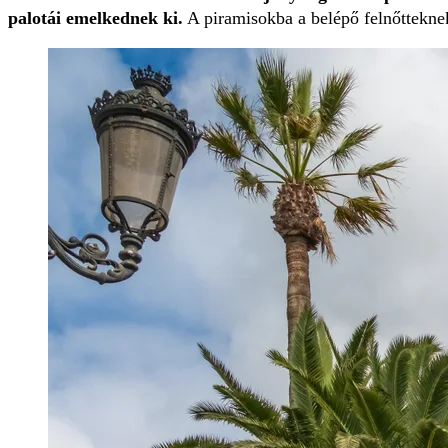
palotái emelkednek ki.
A piramisokba a belépő felnőtteknek