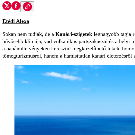
Etédi Alexa
Sokan nem tudják, de a
Kanári-szigetek
legnagyobb tagja re
hűvösebb klímája, vad vulkanikus partszakaszai és a helyi t
a banánültetvényeken keresztül megközelíthető fekete homoko
tömegturizmusról, hanem a hamisítatlan kanári életérzésről 