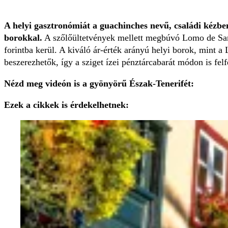
A helyi gasztronómiát a guachinches nevű, családi kézben
borokkal.
A szőlőültetvények mellett megbúvó Lomo de Sant
forintba kerül. A kiváló ár-érték arányú helyi borok, mint a
beszerezhetők, így a sziget ízei pénztárcabarát módon is fel
Nézd meg videón is a gyönyörű Észak-Tenerifét:
Ezek a cikkek is érdekelhetnek: