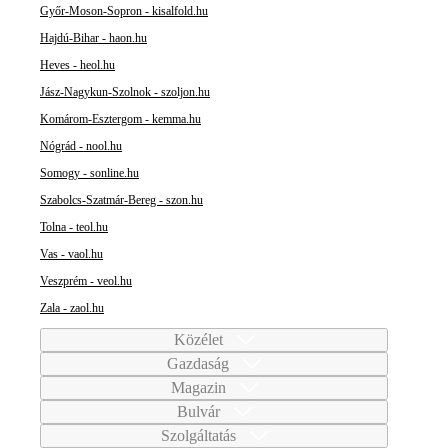
Győr-Moson-Sopron - kisalfold.hu
Hajdú-Bihar - haon.hu
Heves - heol.hu
Jász-Nagykun-Szolnok - szoljon.hu
Komárom-Esztergom - kemma.hu
Nógrád - nool.hu
Somogy - sonline.hu
Szabolcs-Szatmár-Bereg - szon.hu
Tolna - teol.hu
Vas - vaol.hu
Veszprém - veol.hu
Zala - zaol.hu
Közélet
Gazdaság
Magazin
Bulvár
Szolgáltatás