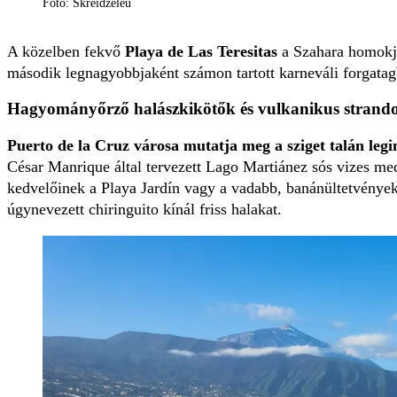
Fotó: Skreidzeleu
A közelben fekvő
Playa de Las Teresitas
a Szahara homokjáv
második legnagyobbjaként számon tartott karneváli forgatag
Hagyományőrző halászkikötők és vulkanikus strand
Puerto de la Cruz
városa mutatja meg a sziget talán leg
César Manrique által tervezett Lago Martiánez sós vizes 
kedvelőinek a Playa Jardín vagy a vadabb, banánültetvényeke
úgynevezett chiringuito kínál friss halakat.