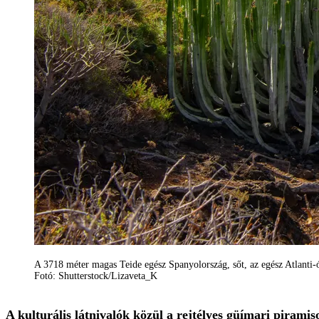
A 3718 méter magas Teide egész Spanyolország, sőt, az egész Atlanti-
Fotó: Shutterstock/Lizaveta_K
A kulturális látnivalók közül a rejtélyes güímari piram