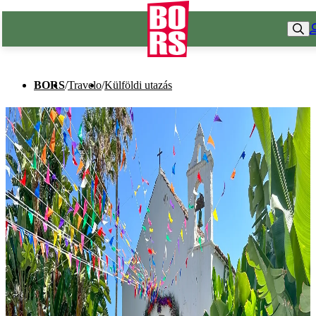
BORS
/
Travelo
/
Külföldi utazás