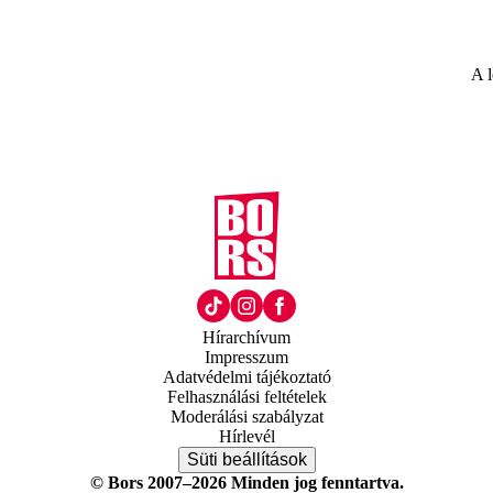
A l
Hírarchívum
Impresszum
Adatvédelmi tájékoztató
Felhasználási feltételek
Moderálási szabályzat
Hírlevél
Süti beállítások
© Bors 2007–2026 Minden jog fenntartva.