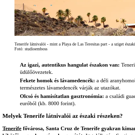
Tenerife látnivalói - mint a Playa de Las Teresitas part - a sziget észa
Fotó: studioemboss
Az igazi, autentikus hangulat északon van:
Teneri
üdülőövezetek.
Fekete homok és lávamedencék:
a déli aranyhomok
természetes lávamedencék várják az utazókat.
Olcsó és hamisítatlan gasztronómia:
a családi gua
euróból (kb. 8000 forint).
Melyek Tenerife látnivalói az északi részeken?
Tenerife
fővárosa,
Santa Cruz de Tenerife
gyakran kimarad