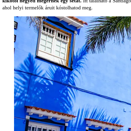
kikötői negyed megérnek egy sétát.
Itt található a Santiag
ahol helyi termelők áruit kóstolhatod meg.