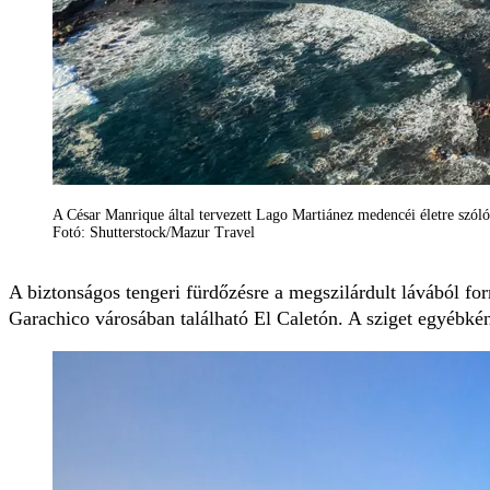
A César Manrique által tervezett Lago Martiánez medencéi életre szó
Fotó: Shutterstock/Mazur Travel
A biztonságos tengeri fürdőzésre a megszilárdult lávából f
Garachico városában található El Caletón. A sziget egyébkén