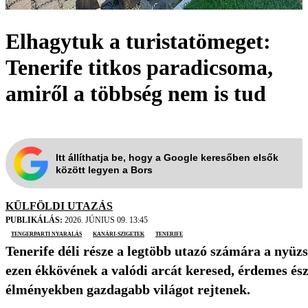
Elhagytuk a turistatömeget:
Tenerife titkos paradicsoma,
amiről a többség nem is tud
Itt állíthatja be, hogy a Google keresőben elsők
között legyen a Bors
KÜLFÖLDI UTAZÁS
PUBLIKÁLÁS:
2026. JÚNIUS 09. 13:45
tengerparti nyaralás
kanári-szigetek
Tenerife
Tenerife déli része a legtöbb utazó számára a nyüz
ezen ékkövének a valódi arcát keresed, érdemes észa
élményekben gazdagabb világot rejtenek.