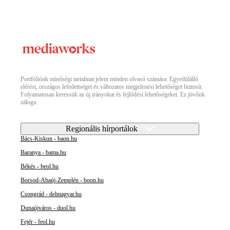
Portfóliónk minőségi tartalmat jelent minden olvasó számára. Egyedülálló
elérést, országos lefedettséget és változatos megjelenési lehetőséget biztosít.
Folyamatosan keressük az új irányokat és fejlődési lehetőségeket. Ez jövőnk
záloga.
Regionális hírportálok
Bács-Kiskun - baon.hu
Baranya - bama.hu
Békés - beol.hu
Borsod-Abaúj-Zemplén - boon.hu
Csongrád - delmagyar.hu
Dunaújváros - duol.hu
Fejér - feol.hu