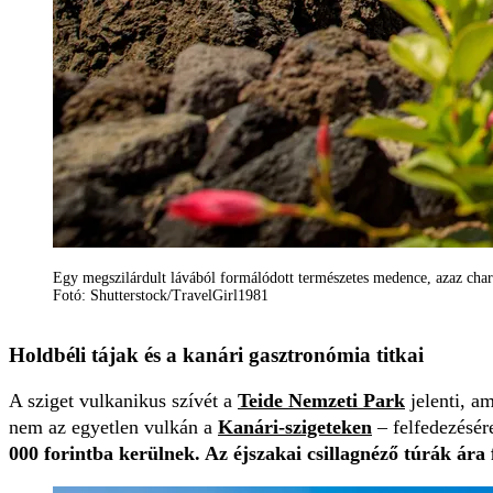
Egy megszilárdult lávából formálódott természetes medence, azaz char
Fotó: Shutterstock/TravelGirl1981
Holdbéli tájak és a kanári gasztronómia titkai
A sziget vulkanikus szívét a
Teide Nemzeti Park
jelenti, a
nem az egyetlen vulkán a
Kanári-szigeteken
– felfedezésér
000 forintba kerülnek. Az éjszakai csillagnéző túrák ára 