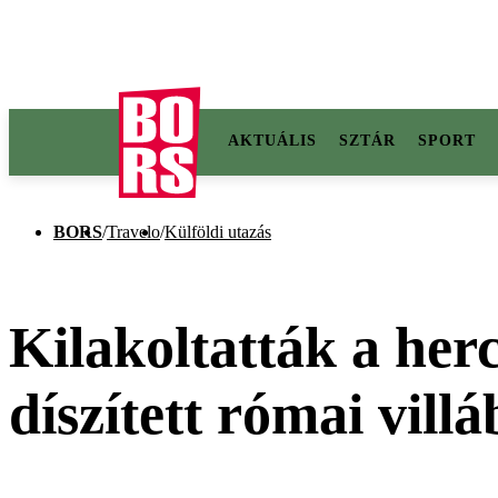
AKTUÁLIS
SZTÁR
SPORT
BORS
/
Travelo
/
Külföldi utazás
Kilakoltatták a her
díszített római villá