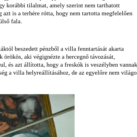
gy korábbi tilalmat, amely szerint nem tarthatott
g azt is a terhére rótta, hogy nem tartotta megfelelően
lső fala.
któl beszedett pénzből a villa fenntartását akarta
 örökös, aki végignézte a hercegnő távozását,
ul, és azt állította, hogy a freskók is veszélyben vannak
ég a villa helyreállításához, de az egyelőre nem világo