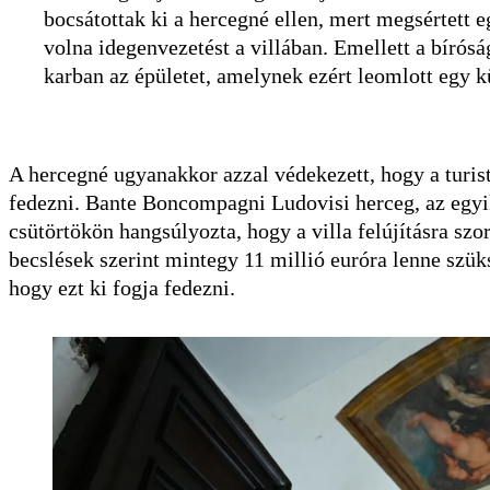
bocsátottak ki a hercegné ellen, mert megsértett e
volna idegenvezetést a villában. Emellett a bírósá
karban az épületet, amelynek ezért leomlott egy kü
A hercegné ugyanakkor azzal védekezett, hogy a turistá
fedezni. Bante Boncompagni Ludovisi herceg, az egyik
csütörtökön hangsúlyozta, hogy a villa felújításra szor
becslések szerint mintegy 11 millió euróra lenne szüks
hogy ezt ki fogja fedezni.