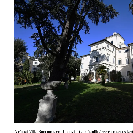
A római Villa Boncompagni Ludovisi-t a második árverésen sem sikerü