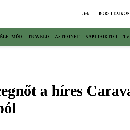
Játék
BORS LEXIKON
ÉLETMÓD
TRAVELO
ASTRONET
NAPI DOKTOR
TV
cegnőt a híres Carav
ból