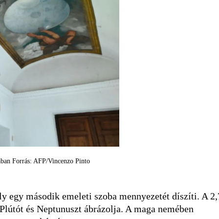
lában Forrás: AFP/Vincenzo Pinto
ely egy második emeleti szoba mennyezetét díszíti. A 2
, Plútót és Neptunuszt ábrázolja. A maga nemében