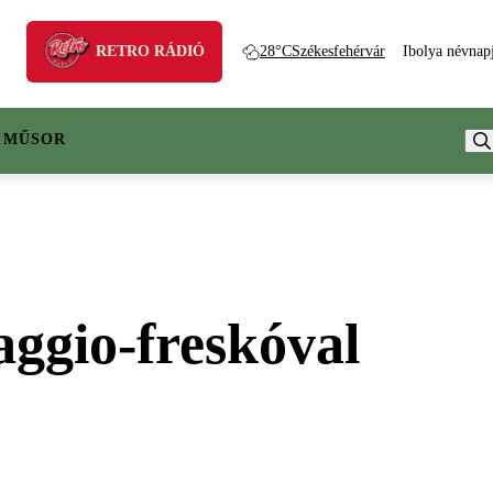
RETRO RÁDIÓ
28°C
Székesfehérvár
Ibolya névnap
 MŰSOR
aggio-freskóval