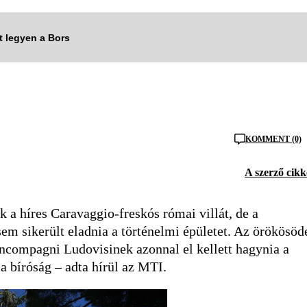
tt legyen a Bors
KOMMENT (0)
A szerző cikk
k a híres Caravaggio-freskós római villát, de a
em sikerült eladnia a történelmi épületet. Az örökösöd
oncompagni Ludovisinek azonnal el kellett hagynia a
 a bíróság – adta hírül az MTI.