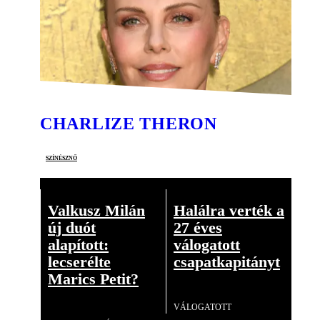
CHARLIZE THERON
színésznő
Valkusz Milán
Halálra verték a
új duót
27 éves
alapított:
válogatott
lecserélte
csapatkapitányt
Marics Petit?
Videó
VÁLOGATOTT
Videó