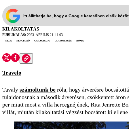
Itt állíthatja be, hogy a Google keresőben elsők közö
KILAKOLTATÁS
PUBLIKÁLÁS:
2023. ÁPRILIS 21. 11:03
villa
hercegnő
CARAVAGGIO
Olaszország
Róma
Travelo
Tavaly
számoltunk be
róla, hogy árverésre bocsátottá
tulajdonosnak a második árverésen, csökkentett áron s
per miatt most a villa hercegnéjének, Rita Jenrette B
villát, miután kilakoltatási végzést bocsátott ki ellene