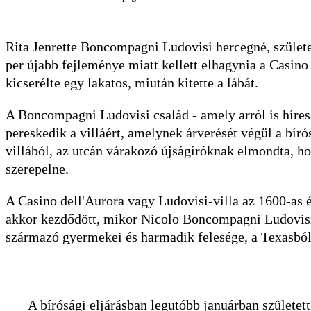
Rita Jenrette Boncompagni Ludovisi hercegné, születe
per újabb fejleménye miatt kellett elhagynia a Casino
kicserélte egy lakatos, miután kitette a lábát.
A Boncompagni Ludovisi család - amely arról is híres,
pereskedik a villáért, amelynek árverését végül a bírós
villából, az utcán várakozó újságíróknak elmondta, h
szerepelne.
A Casino dell'Aurora vagy Ludovisi-villa az 1600-as é
akkor kezdődött, mikor Nicolo Boncompagni Ludovisi
származó gyermekei és harmadik felesége, a Texasból 
A bírósági eljárásban legutóbb januárban született 