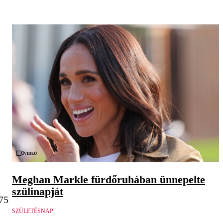
Videó
Meghan Markle fürdőruhában ünnepelte
szülinapját
,75
SZÜLETÉSNAP