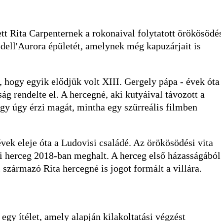
tt Rita Carpenternek a rokonaival folytatott örökösödé
 dell'Aurora épületét, amelynek még kapuzárjait is
 hogy egyik elődjük volt XIII. Gergely pápa - évek óta
ág rendelte el. A hercegné, aki kutyáival távozott a
ogy úgy érzi magát, mintha egy szürreális filmben
vek eleje óta a Ludovisi családé. Az örökösödési vita
 herceg 2018-ban meghalt. A herceg első házasságából
származó Rita hercegné is jogot formált a villára.
egy ítélet, amely alapján kilakoltatási végzést