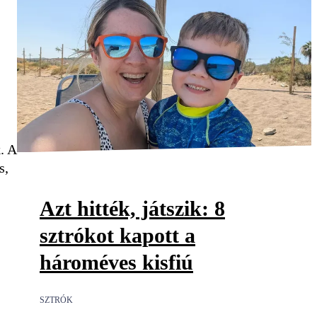
. A
s,
Azt hitték, játszik: 8
sztrókot kapott a
hároméves kisfiú
SZTRÓK