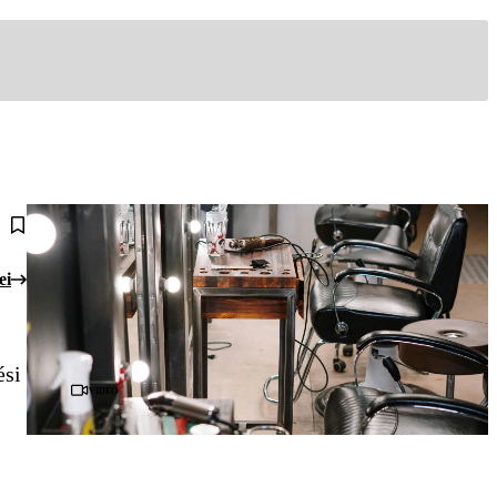
ei
ési
Videó