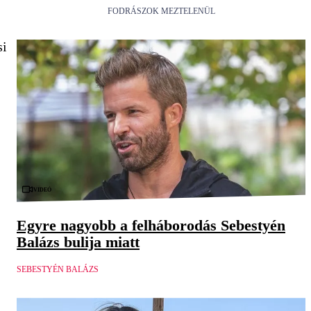
FODRÁSZOK MEZTELENÜL
si
Videó
Egyre nagyobb a felháborodás Sebestyén
Balázs bulija miatt
SEBESTYÉN BALÁZS