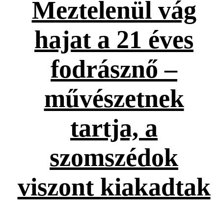
Meztelenül vág
hajat a 21 éves
fodrásznő –
művészetnek
tartja, a
szomszédok
viszont kiakadtak