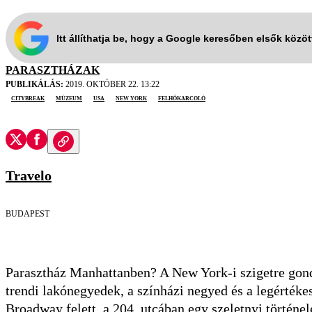
Itt állíthatja be, hogy a Google keresőben elsők közö
PARASZTHÁZAK
PUBLIKÁLÁS:
2019. OKTÓBER 22. 13:22
citybreak
múzeum
USA
New York
felhőkarcoló
Travelo
BUDAPEST
Parasztház Manhattanben? A New York-i szigetre gondo
trendi lakónegyedek, a színházi negyed és a legértéke
Broadway felett, a 204. utcában egy szeletnyi történel