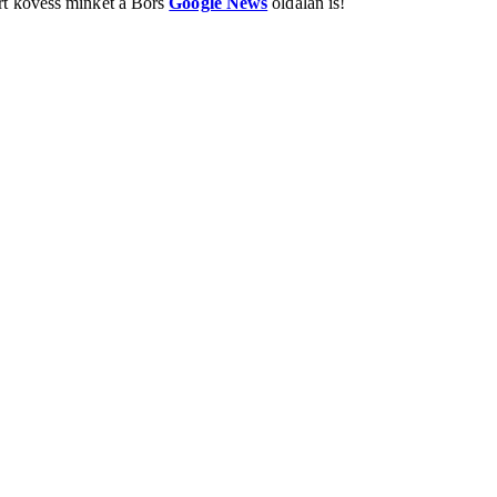
ért kövess minket a Bors
Google News
oldalán is!