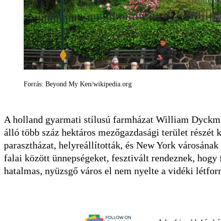
Forrás: Beyond My Ken/wikipedia.org
A holland gyarmati stílusú farmházat William Dyckman
álló több száz hektáros mezőgazdasági terület részét
parasztházat, helyreállították, és New York városán
falai között ünnepségeket, fesztivált rendeznek, hogy f
hatalmas, nyüzsgő város el nem nyelte a vidéki létfor