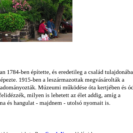
 1784-ben építette, és eredetileg a család tulajdonáb
 képezte. 1915-ben a leszármazottak megvásárolták a
ak adományozták. Múzeumi működése óta kertjében és ó
elidézzék, milyen is lehetett az élet addig, amíg a
ma és hangulat - majdnem - utolsó nyomait is.