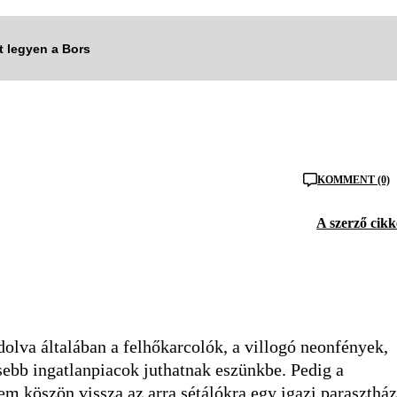
tt legyen a Bors
KOMMENT (0)
A szerző cikk
lva általában a felhőkarcolók, a villogó neonfények,
sebb ingatlanpiacok juthatnak eszünkbe. Pedig a
em köszön vissza az arra sétálókra egy igazi parasztház