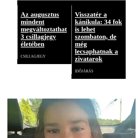
Az augusztus
Visszatér a
mindent
kánikula: 34 fok
megváltoztathat
is lehet
3 csillagjegy
szombaton, de
életében
még
lecsaphatnak a
CSILLAGJEGY
zivatarok
IDŐJÁRÁS