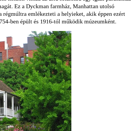
magát. Ez a Dyckman farmház, Manhattan utolsó
a régmúltra emlékezteti a helyieket, akik éppen ezért
 1754-ben épült és 1916-tól működik múzeumként.