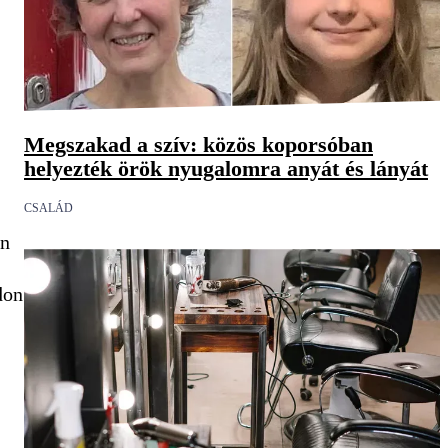
Megszakad a szív: közös koporsóban
helyezték örök nyugalomra anyát és lányát
CSALÁD
an
don