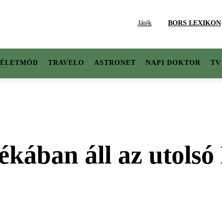
Játék
BORS LEXIKON
ÉLETMÓD
TRAVELO
ASTRONET
NAPI DOKTOR
TV
ékában áll az utolsó