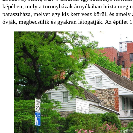
képében, mely a toronyházak árnyékában húzta meg 
parasztháza, melyet egy kis kert vesz körül, és amely 
óvják, megbecsülik és gyakran látogatják. Az épület