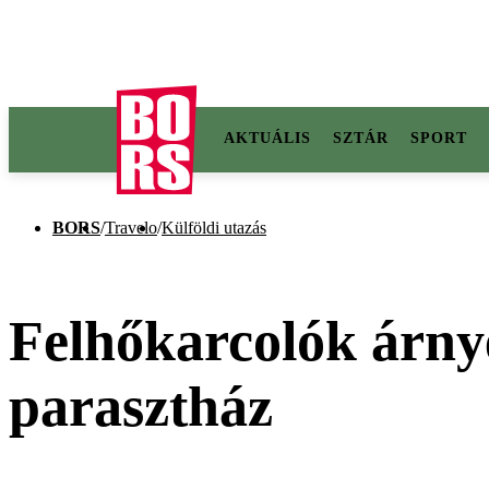
AKTUÁLIS
SZTÁR
SPORT
BORS
/
Travelo
/
Külföldi utazás
Felhőkarcolók árny
parasztház