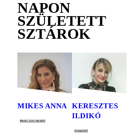
NAPON
SZÜLETETT
SZTÁROK
MIKES ANNA
KERESZTES
ILDIKÓ
profi táncoktató
énekesnő