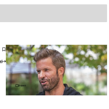
ei
Videó