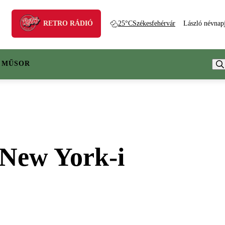
RETRO RÁDIÓ
25°C
Székesfehérvár
László névnap
 MŰSOR
 New York-i