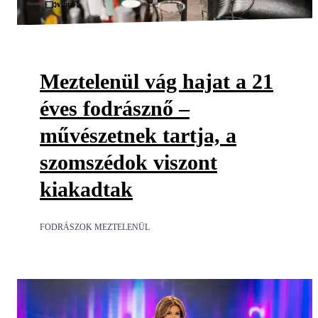
Videó
Meztelenül vág hajat a 21
éves fodrásznő –
művészetnek tartja, a
szomszédok viszont
kiakadtak
FODRÁSZOK MEZTELENÜL