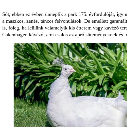
Sőt, ebben ez évben ünneplik a park 175. évfordulóját, így
a maszkos, zenés, táncos felvonulások. De emellett garantál
is, főleg, ha leülünk valamelyik kis étterem vagy kávézó ter
Cakenhagen kávézó, ami csakis az apró süteményeknek és to