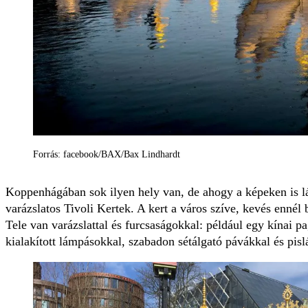
Forrás: facebook/BAX/Bax Lindhardt
Koppenhágában sok ilyen hely van, de ahogy a képeken is lá
varázslatos Tivoli Kertek. A kert a város szíve, kevés ennél 
Tele van varázslattal és furcsaságokkal: például egy kínai 
kialakított lámpásokkal, szabadon sétálgató pávákkal és pisl