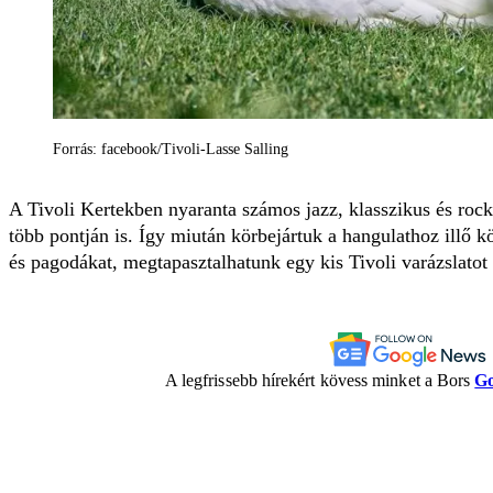
Forrás: facebook/Tivoli-Lasse Salling
A Tivoli Kertekben nyaranta számos jazz, klasszikus és rock
több pontján is. Így miután körbejártuk a hangulathoz illő kö
és pagodákat, megtapasztalhatunk egy kis Tivoli varázslatot 
A legfrissebb hírekért kövess minket a Bors
Go