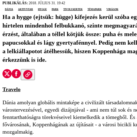
PUBLIKÁLÁS:
2018. JÚLIUS 31. 19:42
Dánia
aktivnyar
hygge
park
Tivoli Kertek
témapark
virágok
Ha a hygge (ejtsük: hügge) kifejezés kerül szóba eg
hirtelen mindenhol felbukkanó, szinte megmagyaráz
érzést, általában a téllel kötjük össze: puha és mel
papucsokkal és lágy gyertyafénnyel. Pedig nem kell
a lelkiállapotot átélhessük, hiszen Koppenhága ma
érkezzünk is ide.
Travelo
Dánia amolyan globális mintaképe a civilizált társadalomnak.
várostervezésével, egyedi dizájnjával - ami nem túl sok és ne
fenntarthatóságra törekvéseivel kiemelkedik a tömegből. És
fővárosának, Koppenhágának az újításait - a városi bicikli ku
mozgalmakig.