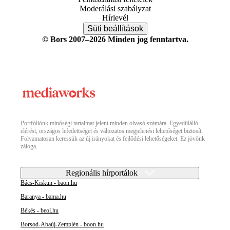
Moderálási szabályzat
Hírlevél
Süti beállítások
© Bors 2007–2026 Minden jog fenntartva.
Portfóliónk minőségi tartalmat jelent minden olvasó számára. Egyedülálló
elérést, országos lefedettséget és változatos megjelenési lehetőséget biztosít.
Folyamatosan keressük az új irányokat és fejlődési lehetőségeket. Ez jövőnk
záloga.
Regionális hírportálok
Bács-Kiskun - baon.hu
Baranya - bama.hu
Békés - beol.hu
Borsod-Abaúj-Zemplén - boon.hu