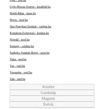
Fejér - feol.hu
Győr-Moson-Sopron - kisalfold.hu
Hajdú-Bihar - haon.hu
Heves - heol.hu
Jász-Nagykun-Szolnok - szoljon.hu
Komárom-Esztergom - kemma.hu
Nógrád - nool.hu
Somogy - sonline.hu
Szabolcs-Szatmár-Bereg - szon.hu
Tolna - teol.hu
Vas - vaol.hu
Veszprém - veol.hu
Zala - zaol.hu
Közélet
Gazdaság
Magazin
Bulvár