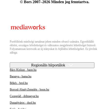
© Bors 2007–2026 Minden jog fenntartva.
Portfóliónk minőségi tartalmat jelent minden olvasó számára. Egyedülálló
elérést, országos lefedettséget és változatos megjelenési lehetőséget biztosít.
Folyamatosan keressük az új irányokat és fejlődési lehetőségeket. Ez jövőnk
záloga.
Regionális hírportálok
Bács-Kiskun - baon.hu
Baranya - bama.hu
Békés - beol.hu
Borsod-Abaúj-Zemplén - boon.hu
Csongrád - delmagyar.hu
Dunaújváros - duol.hu