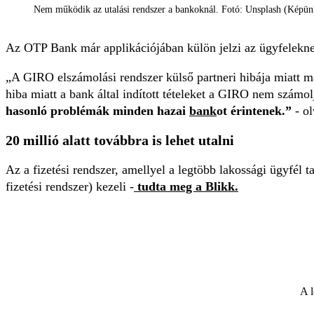
Nem működik az utalási rendszer a bankoknál. Fotó: Unsplash (Képünk
Az OTP Bank már applikációjában külön jelzi az ügyfelekne
„A GIRO elszámolási rendszer külső partneri hibája miatt m
hiba miatt a bank által indított tételeket a GIRO nem számo
hasonló problémák minden hazai
bank
ot érintenek.”
- o
20 millió alatt továbbra is lehet utalni
Az a fizetési rendszer, amellyel a legtöbb lakossági ügyfél t
fizetési rendszer) kezeli -
tudta meg a Blikk.
A l