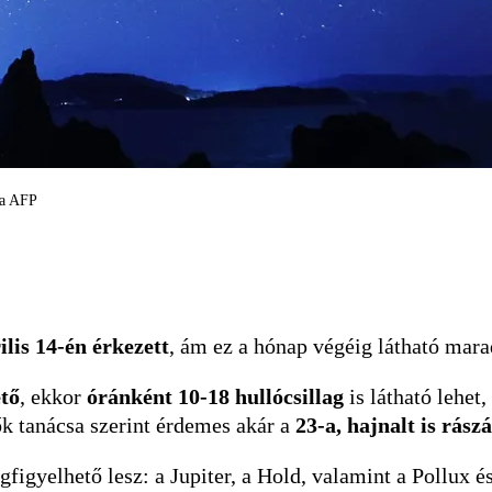
ia AFP
rilis 14-én érkezett
, ám ez a hónap végéig látható mara
ető
, ekkor
óránként 10-18 hullócsillag
is látható lehet
ők tanácsa szerint érdemes akár a
23-a, hajnalt is rász
figyelhető lesz: a Jupiter, a Hold, valamint a Pollux é