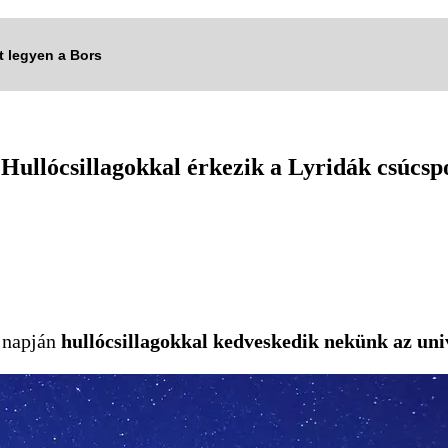
tt legyen a Bors
. Hullócsillagokkal érkezik a Lyridák csúcsp
 napján
hullócsillagokkal kedveskedik nekünk az un