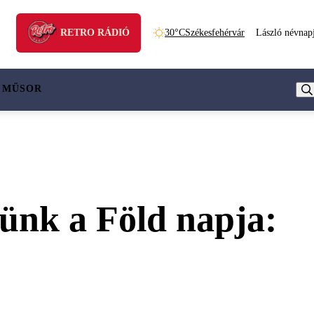
RETRO RÁDIÓ
30°C
Székesfehérvár
László névnap
 MŰSOR
ünk a Föld napja: