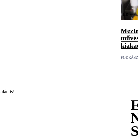
Videó
Mezte
művés
kiaka
FODRÁSZ
alán is!