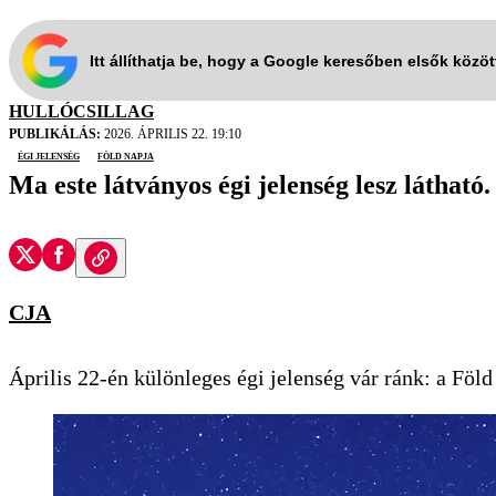
Itt állíthatja be, hogy a Google keresőben elsők közö
HULLÓCSILLAG
PUBLIKÁLÁS:
2026. ÁPRILIS 22. 19:10
égi jelenség
Föld Napja
Ma este látványos égi jelenség lesz látható
CJA
Április 22-én különleges égi jelenség vár ránk: a Föld