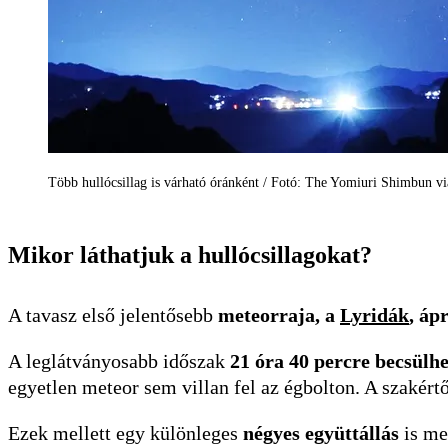
Több hullócsillag is várható óránként / Fotó: The Yomiuri Shimbun v
Mikor láthatjuk a hullócsillagokat?
A tavasz első jelentősebb
meteorraja, a
Lyridák
, áp
A leglátványosabb időszak
21 óra 40 percre becsülh
egyetlen meteor sem villan fel az égbolton. A szakért
Ezek mellett egy különleges
négyes együttállás
is meg