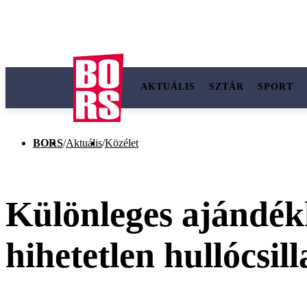
AKTUÁLIS
SZTÁR
SPORT
BORS
/
Aktuális
/
Közélet
Különleges ajándék
hihetetlen hullócsil