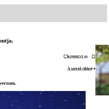
ontja.
KOMMENT (0)
A szerző cikkei
iverzum.