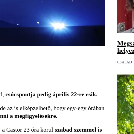
Megsz
helye
CSALÁD
d,
csúcspontja pedig április 22-re esik.
, de az is elképzelhető, hogy egy-egy órában
ánni a megfigyelésekre.
s a Castor 23 óra körül
szabad szemmel is