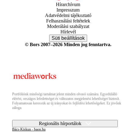
Hírarchívum
Impresszum
Adatvédelmi tájékoztató
Felhasználási feltételek
Moderálási szabályzat
Hírlevél
Süti beállítások
© Bors 2007–2026 Minden jog fenntartva.
Portfóliónk minőségi tartalmat jelent minden olvasó számára. Egyedülálló
elérést, országos lefedettséget és változatos megjelenési lehetőséget biztosít.
Folyamatosan keressük az új irányokat és fejlődési lehetőségeket. Ez jövőnk
záloga.
Regionális hírportálok
Bács-Kiskun - baon.hu