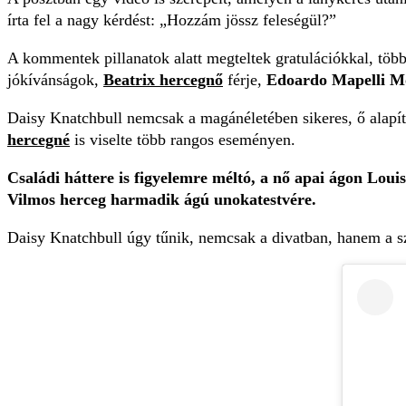
írta fel a nagy kérdést: „Hozzám jössz feleségül?”
A kommentek pillanatok alatt megteltek gratulációkkal, több
jókívánságok,
Beatrix hercegnő
férje,
Edoardo Mapelli M
Daisy Knatchbull nemcsak a magánéletében sikeres, ő alapít
hercegné
is viselte több rangos eseményen.
Családi háttere is figyelemre méltó, a nő apai ágon Lou
Vilmos herceg harmadik ágú unokatestvére.
Daisy Knatchbull úgy tűnik, nemcsak a divatban, hanem a sze