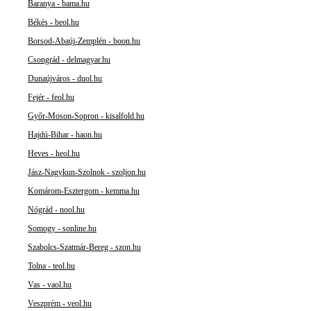
Baranya - bama.hu
Békés - beol.hu
Borsod-Abaúj-Zemplén - boon.hu
Csongrád - delmagyar.hu
Dunaújváros - duol.hu
Fejér - feol.hu
Győr-Moson-Sopron - kisalfold.hu
Hajdú-Bihar - haon.hu
Heves - heol.hu
Jász-Nagykun-Szolnok - szoljon.hu
Komárom-Esztergom - kemma.hu
Nógrád - nool.hu
Somogy - sonline.hu
Szabolcs-Szatmár-Bereg - szon.hu
Tolna - teol.hu
Vas - vaol.hu
Veszprém - veol.hu