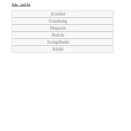
Zala - zaol.hu
Közélet
Gazdaság
Magazin
Bulvár
Szolgáltatás
Rádió