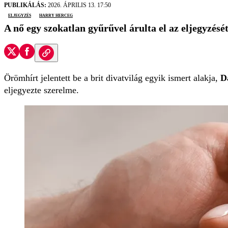
PUBLIKÁLÁS:
2026. ÁPRILIS 13. 17:50
eljegyzés
Harry herceg
A nő egy szokatlan gyűrűvel árulta el az eljegyzését
Örömhírt jelentett be a brit divatvilág egyik ismert alakja,
D
eljegyezte szerelme.