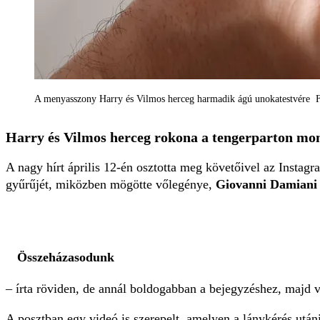
A menyasszony Harry és Vilmos herceg harmadik ágú unokatestvére
F
Harry és Vilmos herceg rokona a tengerparton mon
A nagy hírt április 12-én osztotta meg követőivel az Instag
gyűrűjét, miközben mögötte vőlegénye,
Giovanni Damian
Összeházasodunk
– írta röviden, de annál boldogabban a bejegyzéshez, majd 
A posztban egy videó is szerepelt, amelyen a lánykérés utáni