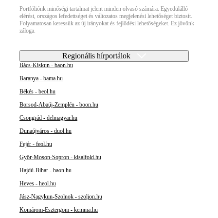
Portfóliónk minőségi tartalmat jelent minden olvasó számára. Egyedülálló
elérést, országos lefedettséget és változatos megjelenési lehetőséget biztosít.
Folyamatosan keressük az új irányokat és fejlődési lehetőségeket. Ez jövőnk
záloga.
Regionális hírportálok
Bács-Kiskun - baon.hu
Baranya - bama.hu
Békés - beol.hu
Borsod-Abaúj-Zemplén - boon.hu
Csongrád - delmagyar.hu
Dunaújváros - duol.hu
Fejér - feol.hu
Győr-Moson-Sopron - kisalfold.hu
Hajdú-Bihar - haon.hu
Heves - heol.hu
Jász-Nagykun-Szolnok - szoljon.hu
Komárom-Esztergom - kemma.hu