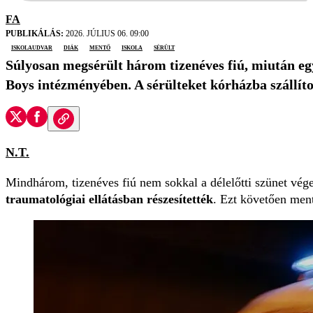
FA
PUBLIKÁLÁS:
2026. JÚLIUS 06. 09:00
iskolaudvar
diák
mentő
iskola
sérült
Súlyosan megsérült három tizenéves fiú, miután e
Boys intézményében. A sérülteket kórházba szállítot
N.T.
Mindhárom, tizenéves fiú nem sokkal a délelőtti szünet vége
traumatológiai ellátásban részesítették
. Ezt követően men