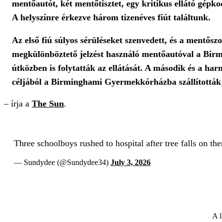
mentőautót, két mentőtisztet, egy kritikus ellátó gépko
A helyszínre érkezve három tizenéves fiút találtunk.
Az első fiú súlyos sérüléseket szenvedett, és a mentősz
megkülönböztető jelzést használó mentőautóval a Bir
útközben is folytatták az ellátását. A második és a har
céljából a Birminghami Gyermekkórházba szállították
– írja a
The Sun
.
Three schoolboys rushed to hospital after tree falls on t
— Sundydee (@Sundydee34)
July 3, 2026
A l