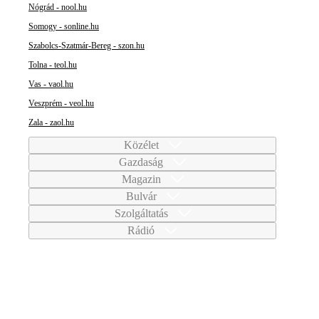
Nógrád - nool.hu
Somogy - sonline.hu
Szabolcs-Szatmár-Bereg - szon.hu
Tolna - teol.hu
Vas - vaol.hu
Veszprém - veol.hu
Zala - zaol.hu
Közélet
Gazdaság
Magazin
Bulvár
Szolgáltatás
Rádió