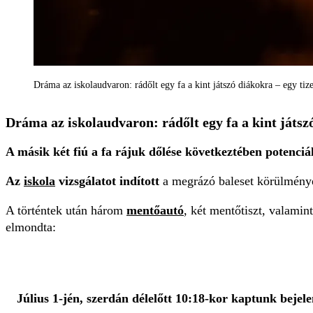
Dráma az iskolaudvaron: rádőlt egy fa a kint játszó diákokra – egy ti
Dráma az iskolaudvaron: rádőlt egy fa a kint játsz
A másik két fiú a fa rájuk dőlése következtében potenciál
Az
iskola
vizsgálatot indított
a megrázó baleset körülménye
A történtek után három
mentőautó
, két mentőtiszt, valamin
elmondta:
Július 1-jén, szerdán délelőtt 10:18-kor kaptunk beje