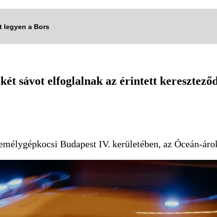
tt legyen a Bors
két sávot elfoglalnak az érintett keresztező
zemélygépkocsi Budapest IV. kerületében, az Óceán-áro