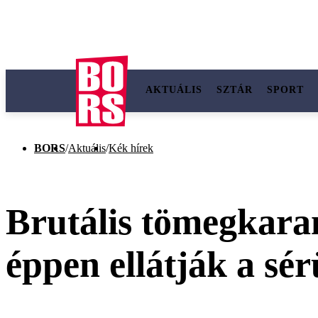
AKTUÁLIS
SZTÁR
SPORT
BORS
/
Aktuális
/
Kék hírek
Brutális tömegkara
éppen ellátják a sér