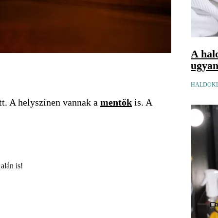
A hal
ugyana
HALDOKL
tt. A helyszínen vannak a
mentők
is. A
alán is!