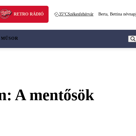
RETRO RÁDIÓ
35°C
Székesfehérvár
Berta, Bettina névnap
 MŰSOR
en: A mentősök