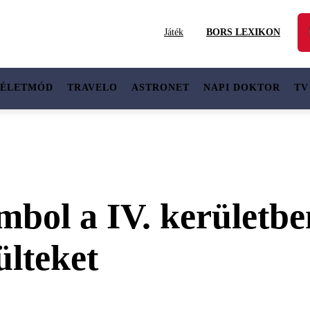
Játék
BORS LEXIKON
ÉLETMÓD
TRAVELO
ASTRONET
NAPI DOKTOR
TV
mbol a IV. kerületb
ülteket