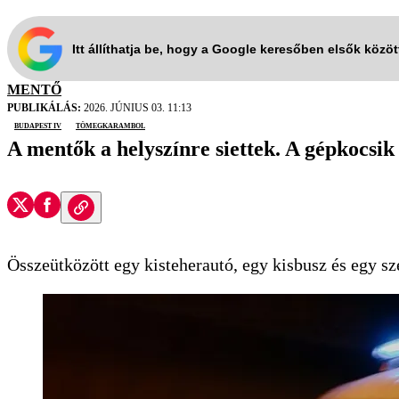
Itt állíthatja be, hogy a Google keresőben elsők közö
MENTŐ
PUBLIKÁLÁS:
2026. JÚNIUS 03. 11:13
budapest iv
tömegkarambol
A mentők a helyszínre siettek. A gépkocsik 
Összeütközött egy kisteherautó, egy kisbusz és egy s