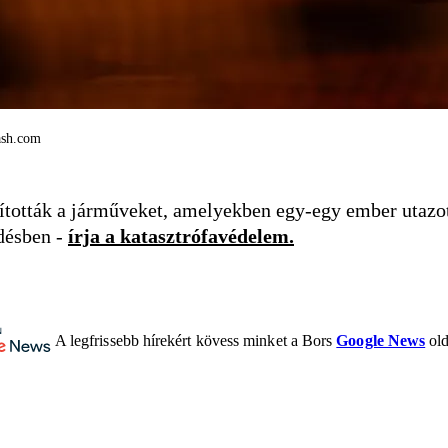
lash.com
anították a járműveket, amelyekben egy-egy ember utazo
ődésben -
írja a katasztrófavédelem.
A legfrissebb hírekért kövess minket a Bors
Google News
old