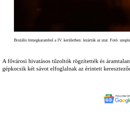
Brutális tömegkarambol a IV. kerületben: lezárták az utat. Fotó: unsp
A fővárosi hivatásos tűzoltók rögzítették és áramtal
gépkocsik két sávot elfoglalnak az érintett keresztez