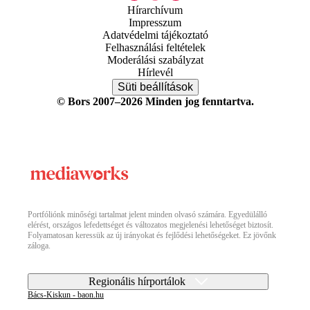
Hírarchívum
Impresszum
Adatvédelmi tájékoztató
Felhasználási feltételek
Moderálási szabályzat
Hírlevél
Süti beállítások
© Bors 2007–2026 Minden jog fenntartva.
Portfóliónk minőségi tartalmat jelent minden olvasó számára. Egyedülálló
elérést, országos lefedettséget és változatos megjelenési lehetőséget biztosít.
Folyamatosan keressük az új irányokat és fejlődési lehetőségeket. Ez jövőnk
záloga.
Regionális hírportálok
Bács-Kiskun - baon.hu