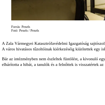
Forrás: Pexels
Fotó: Pexels / Pexels
A Zala Vármegyei Katasztrófavédelmi Igazgatóság sajtószolgá
A város hivatásos tűzoltóinak kiérkezéséig kiürítettek egy isk
Bár az intézményben nem észleltek füstölést, a kivonuló egy
elhárította a hibát, a tanulók és a felnőttek is visszatértek a