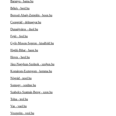
Baranya - bama.hu
Békés - beol.hu
Borsod-Abaúj-Zemplén - boon.hu
Csongrád - delmagyar.hu
Dunaújváros - duol.hu
Fejér - feol.hu
Győr-Moson-Sopron - kisalfold.hu
Hajdú-Bihar - haon.hu
Heves - heol.hu
Jász-Nagykun-Szolnok - szoljon.hu
Komárom-Esztergom - kemma.hu
Nógrád - nool.hu
Somogy - sonline.hu
Szabolcs-Szatmár-Bereg - szon.hu
Tolna - teol.hu
Vas - vaol.hu
Veszprém - veol.hu