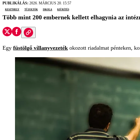
PUBLIKÁLÁS:
2026. MÁRCIUS 20. 15:57
Keszthely
tűzoltók
iskola
kiürítés
Több mint 200 embernek kellett elhagynia az inté
Egy
füstölgő villanyvezeték
okozott riadalmat pénteken, ko