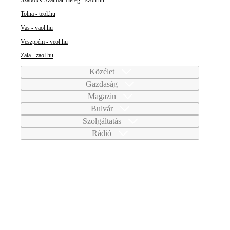
Tolna - teol.hu
Vas - vaol.hu
Veszprém - veol.hu
Zala - zaol.hu
Közélet
Gazdaság
Magazin
Bulvár
Szolgáltatás
Rádió