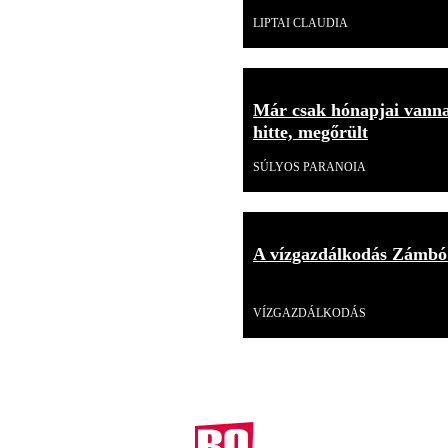
LIPTAI CLAUDIA
Már csak hónapjai vannak
hitte, megőrült
SÚLYOS PARANOIA
A vízgazdálkodás Zámbó
Videó
VÍZGAZDÁLKODÁS