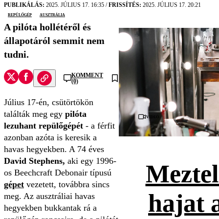
PUBLIKÁLÁS:
2025. JÚLIUS 17. 16:35
/
FRISSÍTÉS:
2025. JÚLIUS 17. 20:21
repülőgép
Ausztrália
A pilóta hollétéről és
állapotáról semmit nem
tudni.
KOMMENT
(0)
Július 17-én, csütörtökön
találták meg egy
pilóta
Videó
lezuhant repülőgépét
- a férfit
azonban azóta is keresik a
havas hegyekben. A 74 éves
David Stephens,
aki egy 1996-
Meztel
os Beechcraft Debonair típusú
gépet
vezetett, továbbra sincs
hajat 
meg. Az ausztráliai havas
hegyekben bukkantak rá a