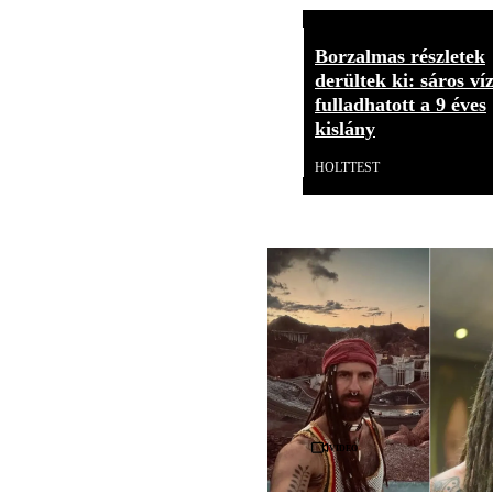
Borzalmas részletek
derültek ki: sáros ví
fulladhatott a 9 éves
kislány
HOLTTEST
Videó