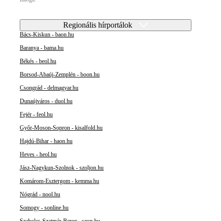
Regionális hírportálok
Bács-Kiskun - baon.hu
Baranya - bama.hu
Békés - beol.hu
Borsod-Abaúj-Zemplén - boon.hu
Csongrád - delmagyar.hu
Dunaújváros - duol.hu
Fejér - feol.hu
Győr-Moson-Sopron - kisalfold.hu
Hajdú-Bihar - haon.hu
Heves - heol.hu
Jász-Nagykun-Szolnok - szoljon.hu
Komárom-Esztergom - kemma.hu
Nógrád - nool.hu
Somogy - sonline.hu
Szabolcs-Szatmár-Bereg - szon.hu