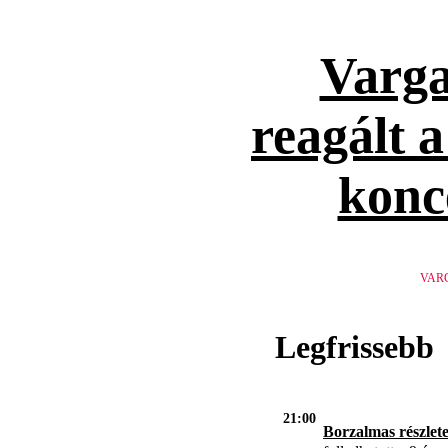
Varga
reagált 
konc
VAR
Legfrissebb
21:00
Borzalmas részlet