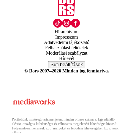
Hírarchívum
Impresszum
Adatvédelmi tájékoztató
Felhasználási feltételek
Moderálási szabályzat
Hírlevél
Süti beállítások
© Bors 2007–2026 Minden jog fenntartva.
Portfóliónk minőségi tartalmat jelent minden olvasó számára. Egyedülálló
elérést, országos lefedettséget és változatos megjelenési lehetőséget biztosít.
Folyamatosan keressük az új irányokat és fejlődési lehetőségeket. Ez jövőnk
záloga.