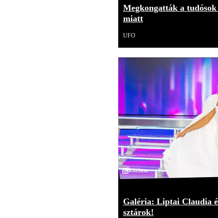
Megkongatták a tudósok 
miatt
UFO
Galéria
Galéria: Liptai Claudia é
sztárok!