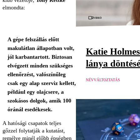
klub vezetője,
Tony Rettke
elmondta:
Videó
A gépe felszállás előtt
makulátlan állapotban volt,
Katie Holmes
jól karbantartott. Biztosan
lánya döntésé
elvégzett minden szükséges
ellenőrzést, valószínűleg
NÉVVÁLTOZTATÁS
csak egy alap szerviz kellett,
például egy olajcsere, a
szokásos dolgok, amik 100
óránál esedékesek.
A hatósági csapatok teljes
gőzzel folytatják a kutatást,
remélve minél előbb épségben