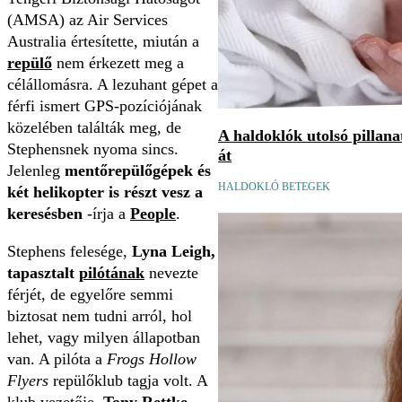
(AMSA) az Air Services
Australia értesítette, miután a
repülő
nem érkezett meg a
célállomásra. A lezuhant gépet a
férfi ismert GPS-pozíciójának
közelében találták meg, de
A haldoklók utolsó pillan
Stephensnek nyoma sincs.
át
Jelenleg
mentőrepülőgépek és
HALDOKLÓ BETEGEK
két helikopter is részt vesz a
keresésben
-írja a
People
.
Stephens felesége,
Lyna Leigh,
tapasztalt
pilótának
nevezte
férjét, de egyelőre semmi
biztosat nem tudni arról, hol
lehet, vagy milyen állapotban
van. A pilóta a
Frogs Hollow
Flyers
repülőklub tagja volt. A