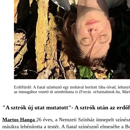
Erdőfürdő: A fiatal színésznő egy mohával borított fába olvad, lehu
az önmagához vezető út szimbóluma is (Forrás: orfuimalmok.hu, Mar
"A sztrók új utat mutatott"- A sztrók után az er
Martos Hanga
26 éves, a Nemzeti Színház ünnepelt színés
másikra lebénította a testét. A fiatal színésznő elmesélte a 