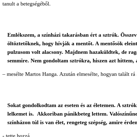
tanult a betegségéből.
Emlékszem, a színházi takarásban ért a sztrók. Össze
öltöztetőknek, hogy hívják a mentőt. A mentősök elei
pulzusom volt alacsony. Majdnem hazaküldtek, de rag
semmire. Nem gondoltam sztrókra, hiszen azt hittem, 
– mesélte Martos Hanga. Azután elmesélte, hogyan talált rá
Sokat gondolkodtam az eseten és az életemen. A sztróko
lelkemet is. Akkoriban pánikbeteg lettem. Valószínűne
színházon túl is van élet, rengeteg szépség, amire érde
- tette hozzá.