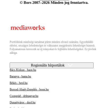
© Bors 2007–2026 Minden jog fenntartva.
Portfóliónk minőségi tartalmat jelent minden olvasó számára. Egyedülálló
elérést, országos lefedettséget és változatos megjelenési lehetőséget biztosít.
Folyamatosan keressük az új irányokat és fejlődési lehetőségeket. Ez jövőnk
záloga.
Regionális hírportálok
Bács-Kiskun - baon.hu
Baranya - bama.hu
Békés - beol.hu
Borsod-Abaúj-Zemplén - boon.hu
Csongrád - delmagyar.hu
Dunaújváros - duol.hu