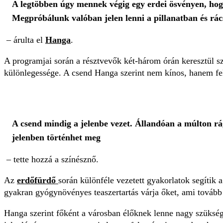
A legtöbben úgy mennek végig egy erdei ösvényen, hogy
Megpróbálunk valóban jelen lenni a pillanatban és rács
– árulta el
Hanga
.
A programjai során a résztvevők két-három órán keresztül sz
különlegessége. A csend Hanga szerint nem kínos, hanem fe
A csend mindig a jelenbe vezet. Állandóan a múlton rág
jelenben történhet meg
– tette hozzá a színésznő.
Az
erdőfürdő
során különféle vezetett gyakorlatok segíti
gyakran gyógynövényes teaszertartás várja őket, ami tovább e
Hanga szerint főként a városban élőknek lenne nagy szükségü