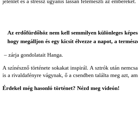
jelenlét és a stressz ugyanis lassan felemészti az embereket.
Az erdőfürdőhöz nem kell semmilyen különleges képess
hogy megálljon és egy kicsit élvezze a napot, a természe
– zárja gondolatait Hanga.
A színésznő története sokakat inspirál. A sztrók után nemcs
is a rivaldafényre vágynak, ő a csendben találta meg azt, am
Érdekel még hasonló történet? Nézd meg videón!