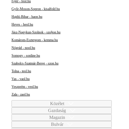
Fejér - feol.hu
Győr-Moson-Sopron - kisalfold.hu
Hajdú-Bihar - haon.hu
Heves - heol.hu
Jász-Nagykun-Szolnok - szoljon.hu
Komárom-Esztergom - kemma.hu
Nógrád - nool.hu
Somogy - sonline.hu
Szabolcs-Szatmár-Bereg - szon.hu
Tolna - teol.hu
Vas - vaol.hu
Veszprém - veol.hu
Zala - zaol.hu
Közélet
Gazdaság
Magazin
Bulvár