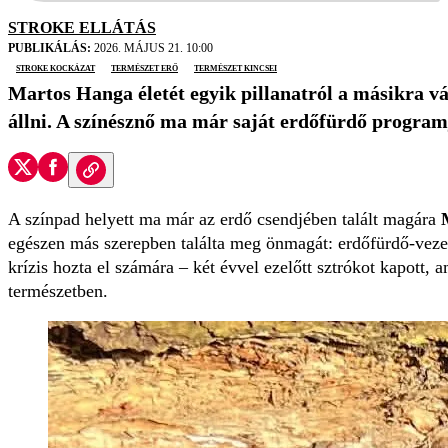
STROKE ELLÁTÁS
PUBLIKÁLÁS:
2026. MÁJUS 21. 10:00
stroke kockázat
természet erő
Természet kincsei
Martos Hanga életét egyik pillanatról a másikra vál
állni. A színésznő ma már saját erdőfürdő programj
A színpad helyett ma már az erdő csendjében talált magára
egészen más szerepben találta meg önmagát: erdőfürdő-vezet
krízis hozta el számára – két évvel ezelőtt sztrókot kapott, 
természetben.