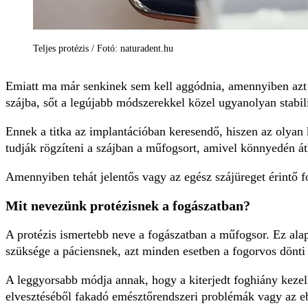
Teljes protézis / Fotó: naturadent.hu
Emiatt ma már senkinek sem kell aggódnia, amennyiben azt ha
szájba, sőt a legújabb módszerekkel közel ugyanolyan stabili
Ennek a titka az implantációban keresendő, hiszen az olyan
tudják rögzíteni a szájban a műfogsort, amivel könnyedén áth
Amennyiben tehát jelentős vagy az egész szájüreget érintő 
Mit nevezünk protézisnek a fogászatban?
A protézis ismertebb neve a fogászatban a műfogsor. Ez alape
szüksége a páciensnek, azt minden esetben a fogorvos dönti 
A leggyorsabb módja annak, hogy a kiterjedt foghiány keze
elvesztéséből fakadó emésztőrendszeri problémák vagy az ebb