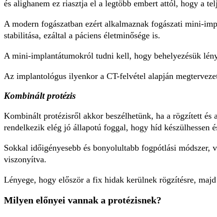
és alighanem ez riasztja el a legtöbb embert attól, hogy a te
A modern fogászatban ezért alkalmaznak fogászati mini-impl
stabilitása, ezáltal a páciens életminősége is.
A mini-implantátumokról tudni kell, hogy behelyezésük lé
Az implantológus ilyenkor a CT-felvétel alapján megtervezett
Kombinált protézis
Kombinált protézisről akkor beszélhetünk, ha a rögzített és
rendelkezik elég jó állapotú foggal, hogy híd készülhessen 
Sokkal időigényesebb és bonyolultabb fogpótlási módszer, vi
viszonyítva.
Lényege, hogy először a fix hidak kerülnek rögzítésre, majd
Milyen előnyei vannak a protézisnek?