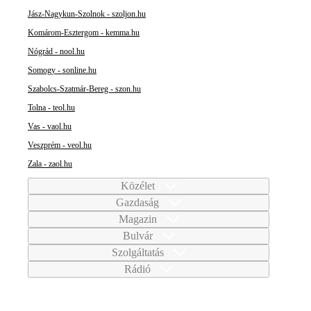
Jász-Nagykun-Szolnok - szoljon.hu
Komárom-Esztergom - kemma.hu
Nógrád - nool.hu
Somogy - sonline.hu
Szabolcs-Szatmár-Bereg - szon.hu
Tolna - teol.hu
Vas - vaol.hu
Veszprém - veol.hu
Zala - zaol.hu
Közélet
Gazdaság
Magazin
Bulvár
Szolgáltatás
Rádió