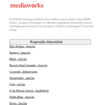
Portfóliónk minőségi tartalmat jelent minden olvasó számára. Egyedülálló
elérést, országos lefedettséget és változatos megjelenési lehetőséget biztosít.
Folyamatosan keressük az új irányokat és fejlődési lehetőségeket. Ez jövőnk
záloga.
Regionális hírportálok
Bács-Kiskun - baon.hu
Baranya - bama.hu
Békés - beol.hu
Borsod-Abaúj-Zemplén - boon.hu
Csongrád - delmagyar.hu
Dunaújváros - duol.hu
Fejér - feol.hu
Győr-Moson-Sopron - kisalfold.hu
Hajdú-Bihar - haon.hu
Heves - heol.hu