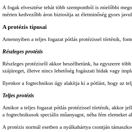
A fogak elvesztése tehát több szempontból is mielőbbi megol
mérten kedvezőbb áron biztosítja az életminőség gyors javul
A protézis típusai
Amennyiben a teljes fogazat pótlás protézissel történik, fon
Részleges protézis
Részleges protézisről akkor beszélhetünk, ha egyszerre több
szájüreget, illetve nincs lehetőség fogászati hidak vagy im
Ilyenkor a fogtechnikus úgy alakítja ki a pótlást, hogy az te
Teljes protézis
Amikor a teljes fogazat pótlás protézissel történik, akkor j
a fogtechnikusok speciális műanyagot, néha fém elemeket a
A protézis normál esetben a nyálkahártya csontján támaszkod