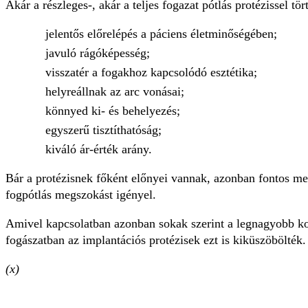
Akár a részleges-, akár a teljes fogazat pótlás protézissel 
jelentős előrelépés a páciens életminőségében;
javuló rágóképesség;
visszatér a fogakhoz kapcsolódó esztétika;
helyreállnak az arc vonásai;
könnyed ki- és behelyezés;
egyszerű tisztíthatóság;
kiváló ár-érték arány.
Bár a protézisnek főként előnyei vannak, azonban fontos m
fogpótlás megszokást igényel.
Amivel kapcsolatban azonban sokak szerint a legnagyobb kom
fogászatban az implantációs protézisek ezt is kiküszöbölték.
(x)