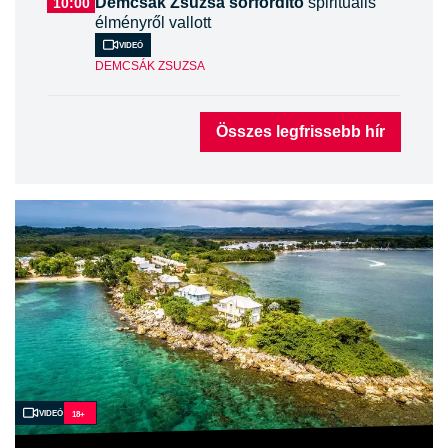
Demcsák Zsuzsa sorfordító
spirituális
10:00
élményről vallott
Videó
DEMCSÁK ZSUZSA
Összes legfrissebb hír
Videó
18+