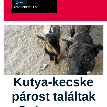
Videó
PÓKEMBER FILM
Kutya-kecske
párost találtak