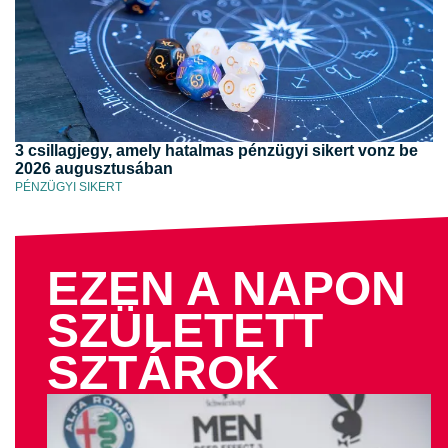
3 csillagjegy, amely hatalmas pénzügyi sikert vonz be
2026 augusztusában
PÉNZÜGYI SIKERT
EZEN A NAPON
SZÜLETETT
SZTÁROK