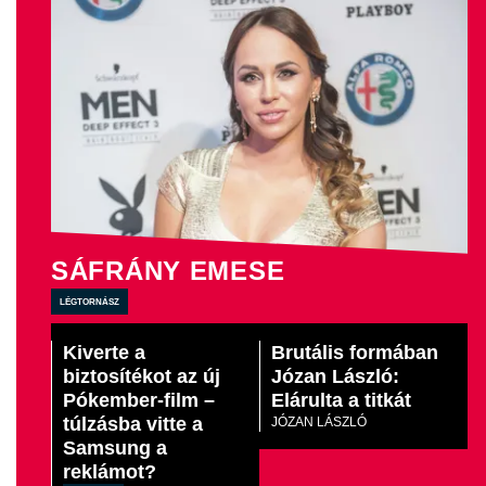
SÁFRÁNY EMESE
légtornász
Kiverte a
Brutális formában
biztosítékot az új
Józan László:
Pókember-film –
Elárulta a titkát
túlzásba vitte a
JÓZAN LÁSZLÓ
Samsung a
reklámot?