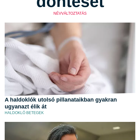
döntését
NÉVVÁLTOZTATÁS
A haldoklók utolsó pillanataikban gyakran
ugyanazt élik át
HALDOKLÓ BETEGEK