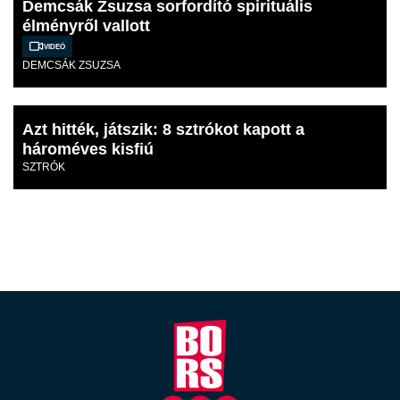
Demcsák Zsuzsa sorfordító spirituális
élményről vallott
Videó
DEMCSÁK ZSUZSA
Azt hitték, játszik: 8 sztrókot kapott a
hároméves kisfiú
SZTRÓK