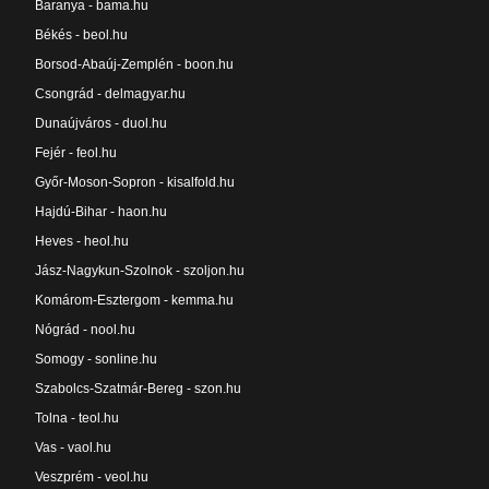
Baranya - bama.hu
Békés - beol.hu
Borsod-Abaúj-Zemplén - boon.hu
Csongrád - delmagyar.hu
Dunaújváros - duol.hu
Fejér - feol.hu
Győr-Moson-Sopron - kisalfold.hu
Hajdú-Bihar - haon.hu
Heves - heol.hu
Jász-Nagykun-Szolnok - szoljon.hu
Komárom-Esztergom - kemma.hu
Nógrád - nool.hu
Somogy - sonline.hu
Szabolcs-Szatmár-Bereg - szon.hu
Tolna - teol.hu
Vas - vaol.hu
Veszprém - veol.hu