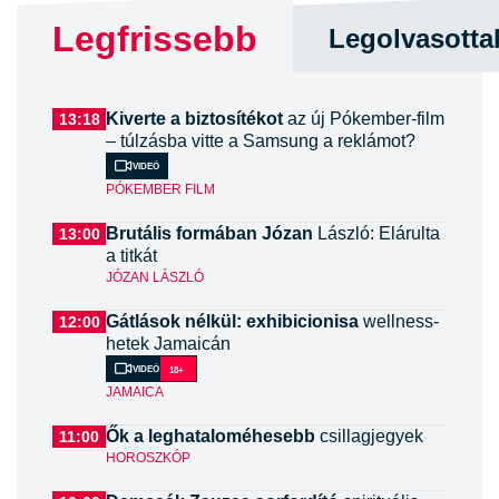
Legfrissebb
Legolvasotta
Kiverte a biztosítékot
az új Pókember-film
13:18
– túlzásba vitte a Samsung a reklámot?
Videó
PÓKEMBER FILM
Brutális formában Józan
László: Elárulta
13:00
a titkát
JÓZAN LÁSZLÓ
Gátlások nélkül: exhibicionisa
wellness-
12:00
hetek Jamaicán
Videó
18+
JAMAICA
Ők a leghataloméhesebb
csillagjegyek
11:00
HOROSZKÓP