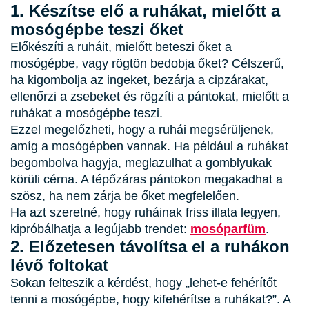
1. Készítse elő a ruhákat, mielőtt a
mosógépbe teszi őket
Előkészíti a ruháit, mielőtt beteszi őket a
mosógépbe, vagy rögtön bedobja őket? Célszerű,
ha kigombolja az ingeket, bezárja a cipzárakat,
ellenőrzi a zsebeket és rögzíti a pántokat, mielőtt a
ruhákat a mosógépbe teszi.
Ezzel megelőzheti, hogy a ruhái megsérüljenek,
amíg a mosógépben vannak. Ha például a ruhákat
begombolva hagyja, meglazulhat a gomblyukak
körüli cérna. A tépőzáras pántokon megakadhat a
szösz, ha nem zárja be őket megfelelően.
Ha azt szeretné, hogy ruháinak friss illata legyen,
kipróbálhatja a legújabb trendet:
mosóparfüm
.
2. Előzetesen távolítsa el a ruhákon
lévő foltokat
Sokan felteszik a kérdést, hogy „lehet-e fehérítőt
tenni a mosógépbe, hogy kifehérítse a ruhákat?”. A