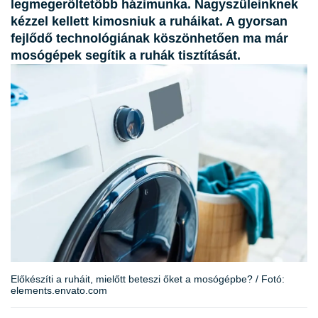
legmegerőltetőbb házimunka. Nagyszüleinknek
kézzel kellett kimosniuk a ruháikat. A gyorsan
fejlődő technológiának köszönhetően ma már
mosógépek segítik a ruhák tisztítását.
Előkészíti a ruháit, mielőtt beteszi őket a mosógépbe? / Fotó:
elements.envato.com