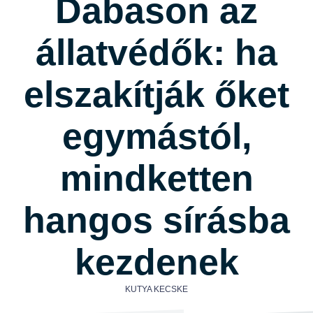
Dabason az
állatvédők: ha
elszakítják őket
egymástól,
mindketten
hangos sírásba
kezdenek
KUTYA KECSKE