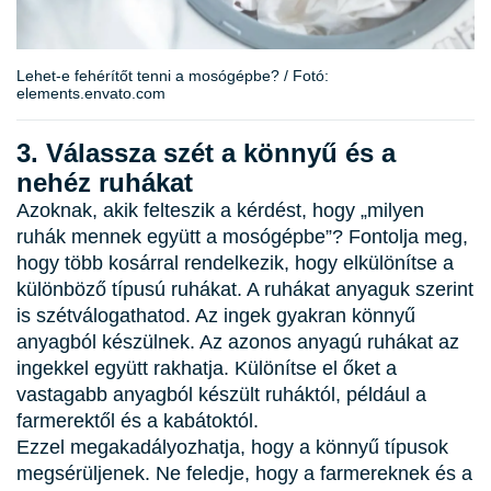
Lehet-e fehérítőt tenni a mosógépbe? / Fotó:
elements.envato.com
3. Válassza szét a könnyű és a
nehéz ruhákat
Azoknak, akik felteszik a kérdést, hogy „milyen
ruhák mennek együtt a mosógépbe”? Fontolja meg,
hogy több kosárral rendelkezik, hogy elkülönítse a
különböző típusú ruhákat. A ruhákat anyaguk szerint
is szétválogathatod. Az ingek gyakran könnyű
anyagból készülnek. Az azonos anyagú ruhákat az
ingekkel együtt rakhatja. Különítse el őket a
vastagabb anyagból készült ruháktól, például a
farmerektől és a kabátoktól.
Ezzel megakadályozhatja, hogy a könnyű típusok
megsérüljenek. Ne feledje, hogy a farmereknek és a