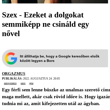
Szex - Ezeket a dolgokat
semmiképp ne csináld egy
nővel
Itt állíthatja be, hogy a Google keresőben elsők
között legyen a Bors
ORGAZMUS
PUBLIKÁLÁS:
2022. AUGUSZTUS 24. 20:05
szenvedély
szex
póz
Egy férfi sem lenne büszke az unalmas szerető címr
maga mellett, akár csak rövid időre is. Hogy igazán 
tudnia mi az, amit kifejezetten utál az ágyban.