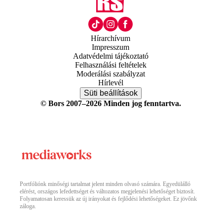
Hírarchívum
Impresszum
Adatvédelmi tájékoztató
Felhasználási feltételek
Moderálási szabályzat
Hírlevél
Süti beállítások
© Bors 2007–2026 Minden jog fenntartva.
Portfóliónk minőségi tartalmat jelent minden olvasó számára. Egyedülálló
elérést, országos lefedettséget és változatos megjelenési lehetőséget biztosít.
Folyamatosan keressük az új irányokat és fejlődési lehetőségeket. Ez jövőnk
záloga.