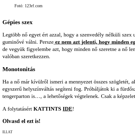
Fotó: 123rf.com
Gépies szex
Legtöbb nő egyet ért azzal, hogy a szenvedély nélküli szex 
guminővé válni. Persze
ez nem azt jelenti, hogy minden e
de vegyük figyelembe azt, hogy minden nő szeretne a nő lenni
valóban szeretkezzen.
Monotonitás
Ha a nő már kívülről ismeri a mennyezet összes szögletét, 
egyszerű helyszínváltás segíteni fog. Próbáljátok ki a fürdő
tengerparton is…, a lehetőségek végtelenek. Csak a képzelet
A folytatásért
KATTINTS
IDE
!
Olvasd el ezt is!
ILLAT