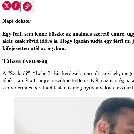
Napi doktor
Egy férfi sem lenne büszke az unalmas szerető címre, ug
akár csak rövid időre is. Hogy igazán tudja egy férfi mi j
kifejezetten utál az ágyban.
Túlzott óvatosság
A “Szabad?”, “Lehet?” kis kérdések nem túl szexisek, megöli
lépést, a nélkül, hogy beszélnie kellene. Néha az is elég ha a
kihívó érintés barátnőd testén is elég nyilvánvalóvá teszi az