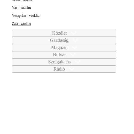
Vas - vaol.hu
Veszprém - veol.hu
Zala - zaol.hu
Közélet
Gazdaság
Magazin
Bulvár
Szolgáltatás
Rádió