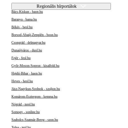
Regionális hírportálok
Bács-Kiskun - baon.hu
Baranya - bama.hu
Békés - beol.hu
Borsod-Abaúj-Zemplén - boon.hu
Csongrád - delmagyar.hu
Dunaújváros - duol.hu
Fejér - feol.hu
Győr-Moson-Sopron - kisalfold.hu
Hajdú-Bihar - haon.hu
Heves - heol.hu
Jász-Nagykun-Szolnok - szoljon.hu
Komárom-Esztergom - kemma.hu
Nógrád - nool.hu
Somogy - sonline.hu
Szabolcs-Szatmár-Bereg - szon.hu
Tolna - teol.hu