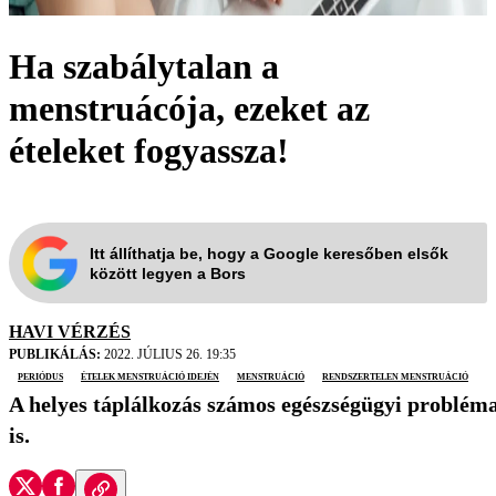
Ha szabálytalan a
menstruácója, ezeket az
ételeket fogyassza!
Itt állíthatja be, hogy a Google keresőben elsők
között legyen a Bors
HAVI VÉRZÉS
PUBLIKÁLÁS:
2022. JÚLIUS 26. 19:35
periódus
ételek menstruáció idején
menstruáció
rendszertelen menstruáció
A helyes táplálkozás számos egészségügyi probléma
is.