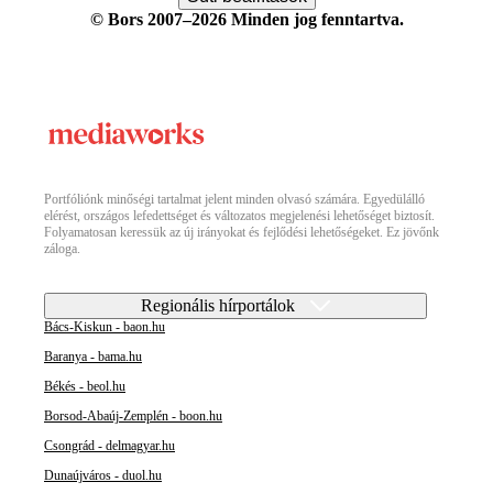
© Bors 2007–2026 Minden jog fenntartva.
Portfóliónk minőségi tartalmat jelent minden olvasó számára. Egyedülálló
elérést, országos lefedettséget és változatos megjelenési lehetőséget biztosít.
Folyamatosan keressük az új irányokat és fejlődési lehetőségeket. Ez jövőnk
záloga.
Regionális hírportálok
Bács-Kiskun - baon.hu
Baranya - bama.hu
Békés - beol.hu
Borsod-Abaúj-Zemplén - boon.hu
Csongrád - delmagyar.hu
Dunaújváros - duol.hu