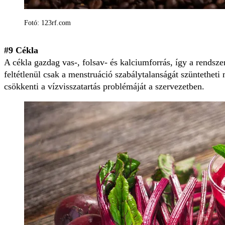
Fotó: 123rf.com
#9 Cékla
A cékla gazdag vas-, folsav- és kalciumforrás, így a rendsz
feltétlenül csak a menstruáció szabálytalanságát szüntetheti
csökkenti a vízvisszatartás problémáját a szervezetben.