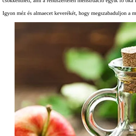
csökkentheti, ami a rendszertelen menstruáció egyik fő oka l
Igyon méz és almaecet keverékét, hogy megszabaduljon a men