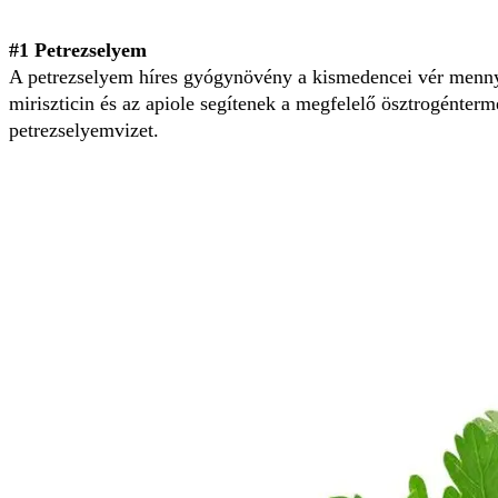
#1 Petrezselyem
A petrezselyem híres gyógynövény a kismedencei vér mennyi
miriszticin és az apiole segítenek a megfelelő ösztrogénter
petrezselyemvizet.