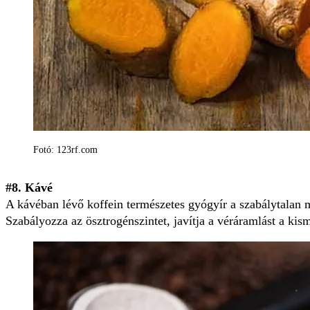
Fotó: 123rf.com
#8. Kávé
A kávéban lévő koffein természetes gyógyír a szabálytalan 
Szabályozza az ösztrogénszintet, javítja a véráramlást a kism