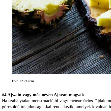
Foto:123rf.com
#4 Ajwain vagy más néven Ajovan magvak
Ha szabálytalan menstruációtól vagy menstruációs fájdalom
görcsoldó tulajdonságokkal rendelkezik, amelyek kiválóan h