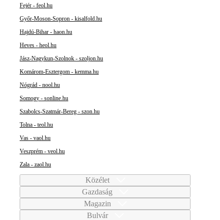
Fejér - feol.hu
Győr-Moson-Sopron - kisalfold.hu
Hajdú-Bihar - haon.hu
Heves - heol.hu
Jász-Nagykun-Szolnok - szoljon.hu
Komárom-Esztergom - kemma.hu
Nógrád - nool.hu
Somogy - sonline.hu
Szabolcs-Szatmár-Bereg - szon.hu
Tolna - teol.hu
Vas - vaol.hu
Veszprém - veol.hu
Zala - zaol.hu
Közélet
Gazdaság
Magazin
Bulvár