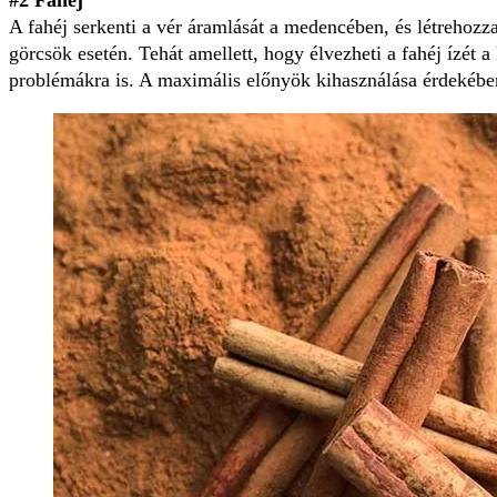
A fahéj serkenti a vér áramlását a medencében, és létrehozz
görcsök esetén. Tehát amellett, hogy élvezheti a fahéj ízét 
problémákra is. A maximális előnyök kihasználása érdekében 